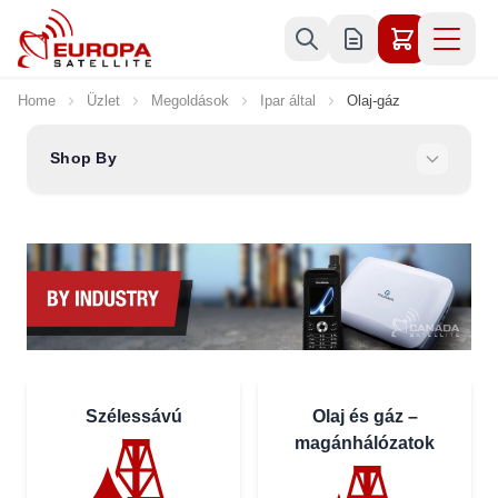
Skip to Content
Home
Üzlet
Megoldások
Ipar által
Olaj-gáz
Shop By
Szélessávú
Olaj és gáz –
magánhálózatok