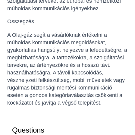
szolgáltatási terveket az európai és nemzetközi
műholdas kommunikációs igényekhez.
Összegzés
A Olaj-gáz segít a vásárlóknak értékelni a
műholdas kommunikációs megoldásokat,
gyakorlatias hangsúlyt helyezve a lefedettségre, a
megbízhatóságra, a tartozékokra, a szolgáltatási
tervekre, az ártényezőkre és a hosszú távú
használhatóságra. A távoli kapcsolódás,
Sophie
vészhelyzeti felkészültség, mobil műveletek vagy
Online — typically replies instantly
rugalmas biztonsági mentési kommunikáció
esetén a gondos kategóriaválasztás csökkenti a
kockázatot és javítja a végső telepítést.
Questions