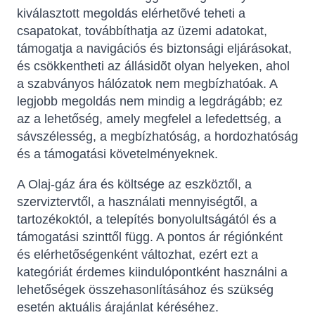
kiválasztott megoldás elérhetõvé teheti a
csapatokat, továbbíthatja az üzemi adatokat,
támogatja a navigációs és biztonsági eljárásokat,
és csökkentheti az állásidõt olyan helyeken, ahol
a szabványos hálózatok nem megbízhatóak. A
legjobb megoldás nem mindig a legdrágább; ez
az a lehetőség, amely megfelel a lefedettség, a
sávszélesség, a megbízhatóság, a hordozhatóság
és a támogatási követelményeknek.
A Olaj-gáz ára és költsége az eszköztől, a
szerviztervtől, a használati mennyiségtől, a
tartozékoktól, a telepítés bonyolultságától és a
támogatási szinttől függ. A pontos ár régiónként
és elérhetőségenként változhat, ezért ezt a
kategóriát érdemes kiindulópontként használni a
lehetőségek összehasonlításához és szükség
esetén aktuális árajánlat kéréséhez.