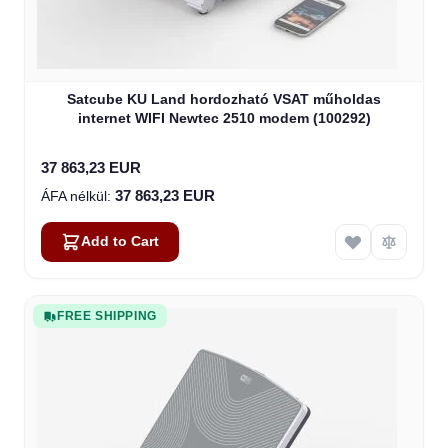
Satcube KU Land hordozható VSAT műholdas
internet WIFI Newtec 2510 modem (100292)
37 863,23 EUR
37 863,23 EUR
Add to Cart
FREE SHIPPING