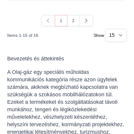
1
2
You're currently reading page
Page
Items
1
-
15
of
16
Show
Bevezetés és áttekintés
A Olaj-gáz egy speciális műholdas
kommunikációs kategória része azon ügyfelek
számára, akiknek megbízható kapcsolatra van
szükségük a szokásos mobilhálózatokon túl.
Ezeket a termékeket és szolgáltatásokat távoli
munkához, tengeri és légiközlekedési
műveletekhez, vészhelyzeti készenléthez,
helyszíni tervezéshez, kormányzati projektekhez,
energetikai létesítményekhez, turizmushoz,