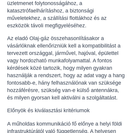
üzletmenet folytonosságához, a
katasztrófaelhárításhoz, a biztonsági
műveletekhez, a szállítási flottákhoz és az
eszközök távoli megfigyeléséhez.
Az eladó Olaj-gáz összehasonlításakor a
vásárlóknak ellenőrizniük kell a kompatibilitást a
tervezett országgal, járművel, hajóval, épülettel
vagy hordozható munkafolyamattal. A fontos
kérdések közé tartozik, hogy milyen gyakran
használják a rendszert, hogy az adat vagy a hang
fontosabb-e, hány felhasználónak van szüksége
hozzáférésre, szükség van-e külső antennákra,
és milyen gyorsan kell aktiválni a szolgáltatást.
Előnyök és kiválasztási kritériumok
A műholdas kommunikáció fő előnye a helyi földi
infrastruktúrától való függetlenség. A helyesen