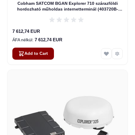
Cobham SATCOM BGAN Explorer 710 szárazföldi
hordozható műholdas internetterminál (403720B-
00505)
7 612,74 EUR
7 612,74 EUR
Add to Cart