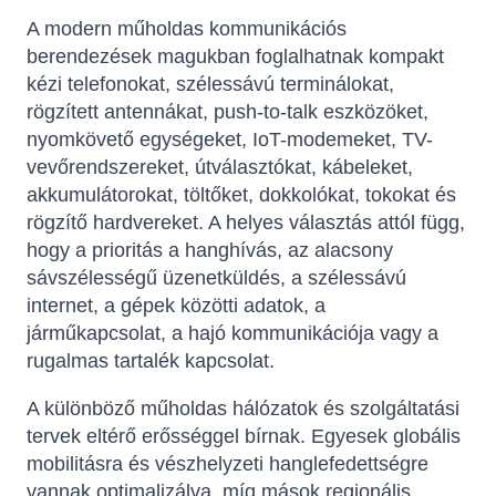
A modern műholdas kommunikációs
berendezések magukban foglalhatnak kompakt
kézi telefonokat, szélessávú terminálokat,
rögzített antennákat, push-to-talk eszközöket,
nyomkövető egységeket, IoT-modemeket, TV-
vevőrendszereket, útválasztókat, kábeleket,
akkumulátorokat, töltőket, dokkolókat, tokokat és
rögzítő hardvereket. A helyes választás attól függ,
hogy a prioritás a hanghívás, az alacsony
sávszélességű üzenetküldés, a szélessávú
internet, a gépek közötti adatok, a
járműkapcsolat, a hajó kommunikációja vagy a
rugalmas tartalék kapcsolat.
A különböző műholdas hálózatok és szolgáltatási
tervek eltérő erősséggel bírnak. Egyesek globális
mobilitásra és vészhelyzeti hanglefedettségre
vannak optimalizálva, míg mások regionális