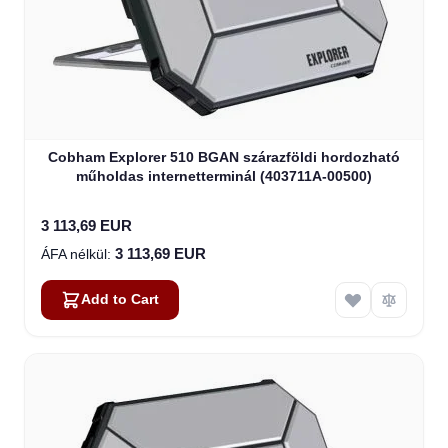
Cobham Explorer 510 BGAN szárazföldi hordozható
műholdas internetterminál (403711A-00500)
3 113,69 EUR
3 113,69 EUR
Add to Cart