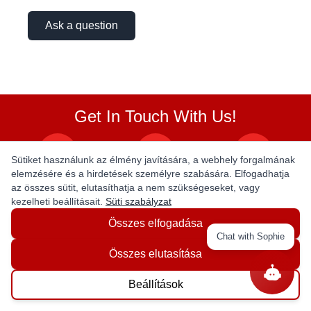
Ask a question
Get In Touch With Us!
Sütiket használunk az élmény javítására, a webhely forgalmának
elemzésére és a hirdetések személyre szabására. Elfogadhatja
az összes sütit, elutasíthatja a nem szükségeseket, vagy
ABOUT
kezelheti beállításait.
Süti szabályzat
Összes elfogadása
About Us
Chat with Sophie
Privacy Policy
Összes elutasítása
Terms & Conditions
Beállítások
MY ACCOUNT