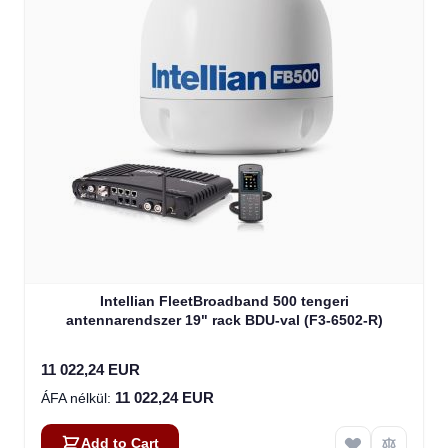
Intellian FleetBroadband 500 tengeri
antennarendszer 19" rack BDU-val (F3-6502-R)
11 022,24 EUR
11 022,24 EUR
Add to Cart