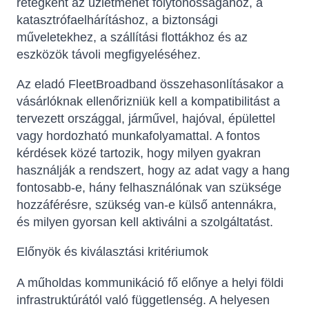
rétegként az üzletmenet folytonosságához, a
katasztrófaelhárításhoz, a biztonsági
műveletekhez, a szállítási flottákhoz és az
eszközök távoli megfigyeléséhez.
Az eladó FleetBroadband összehasonlításakor a
vásárlóknak ellenőrizniük kell a kompatibilitást a
tervezett országgal, járművel, hajóval, épülettel
vagy hordozható munkafolyamattal. A fontos
kérdések közé tartozik, hogy milyen gyakran
használják a rendszert, hogy az adat vagy a hang
fontosabb-e, hány felhasználónak van szüksége
hozzáférésre, szükség van-e külső antennákra,
és milyen gyorsan kell aktiválni a szolgáltatást.
Előnyök és kiválasztási kritériumok
A műholdas kommunikáció fő előnye a helyi földi
infrastruktúrától való függetlenség. A helyesen