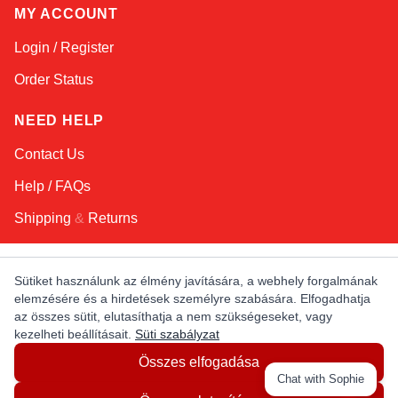
MY ACCOUNT
Login / Register
Order Status
NEED HELP
Contact Us
Help / FAQs
Shipping
&
Returns
KEEP IN TOUCH!
Sütiket használunk az élmény javítására, a webhely forgalmának
elemzésére és a hirdetések személyre szabására. Elfogadhatja
Email Address
az összes sütit, elutasíthatja a nem szükségeseket, vagy
kezelheti beállításait.
Süti szabályzat
Összes elfogadása
AFRICA
ASIA
AUSTRALIA
CANADA
Chat with Sophie