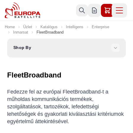
Skip to Content
Home
Üzlet
Katalógus
Intelligens
Enterprise
Inmarsat
FleetBroadband
Shop By
FleetBroadband
Fedezze fel az európai FleetBroadband-t a
műholdas kommunikációs termékek,
szolgáltatások, tartozékok, lefedettségi
lehetőségek és gyakorlati kiválasztási kritériumok
egyértelmű áttekintésével.