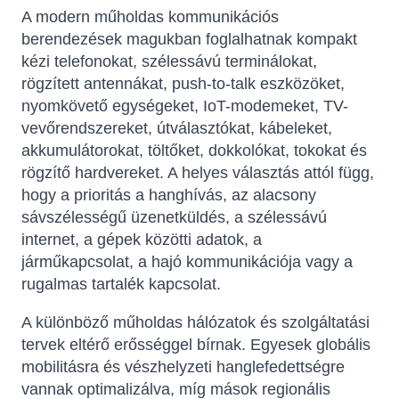
A modern műholdas kommunikációs
berendezések magukban foglalhatnak kompakt
kézi telefonokat, szélessávú terminálokat,
rögzített antennákat, push-to-talk eszközöket,
nyomkövető egységeket, IoT-modemeket, TV-
vevőrendszereket, útválasztókat, kábeleket,
akkumulátorokat, töltőket, dokkolókat, tokokat és
rögzítő hardvereket. A helyes választás attól függ,
hogy a prioritás a hanghívás, az alacsony
sávszélességű üzenetküldés, a szélessávú
internet, a gépek közötti adatok, a
járműkapcsolat, a hajó kommunikációja vagy a
rugalmas tartalék kapcsolat.
A különböző műholdas hálózatok és szolgáltatási
tervek eltérő erősséggel bírnak. Egyesek globális
mobilitásra és vészhelyzeti hanglefedettségre
vannak optimalizálva, míg mások regionális