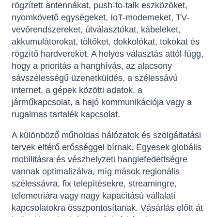
rögzített antennákat, push-to-talk eszközöket,
nyomkövető egységeket, IoT-modemeket, TV-
vevőrendszereket, útválasztókat, kábeleket,
akkumulátorokat, töltőket, dokkolókat, tokokat és
rögzítő hardvereket. A helyes választás attól függ,
hogy a prioritás a hanghívás, az alacsony
sávszélességű üzenetküldés, a szélessávú
internet, a gépek közötti adatok, a
járműkapcsolat, a hajó kommunikációja vagy a
rugalmas tartalék kapcsolat.
A különböző műholdas hálózatok és szolgáltatási
tervek eltérő erősséggel bírnak. Egyesek globális
mobilitásra és vészhelyzeti hanglefedettségre
vannak optimalizálva, míg mások regionális
szélessávra, fix telepítésekre, streamingre,
telemetriára vagy nagy kapacitású vállalati
kapcsolatokra összpontosítanak. Vásárlás előtt át