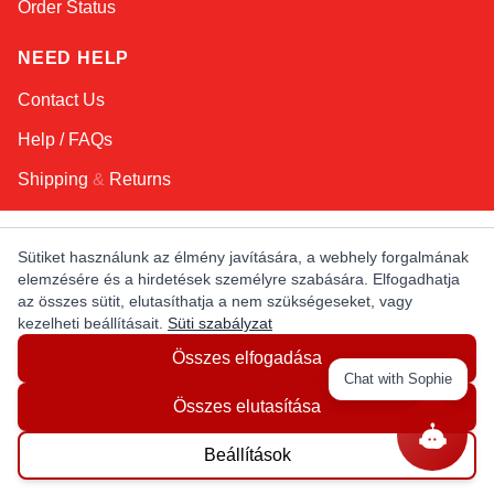
Order Status
NEED HELP
Contact Us
Help / FAQs
Shipping
&
Returns
KEEP IN TOUCH!
Sütiket használunk az élmény javítására, a webhely forgalmának
elemzésére és a hirdetések személyre szabására. Elfogadhatja
Email Address
az összes sütit, elutasíthatja a nem szükségeseket, vagy
kezelheti beállításait.
Süti szabályzat
Összes elfogadása
AFRICA
ASIA
AUSTRALIA
CANADA
Chat with Sophie
EUROPE
LATIN AMERICA
USA
Összes elutasítása
Beállítások
© Copyright EuropaSatellite.com. All Rights Reserved.