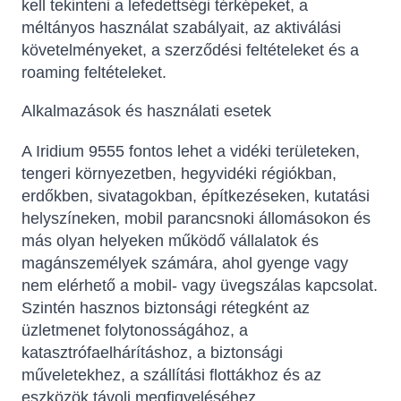
kell tekinteni a lefedettségi térképeket, a
méltányos használat szabályait, az aktiválási
követelményeket, a szerződési feltételeket és a
roaming feltételeket.
Alkalmazások és használati esetek
A Iridium 9555 fontos lehet a vidéki területeken,
tengeri környezetben, hegyvidéki régiókban,
erdőkben, sivatagokban, építkezéseken, kutatási
helyszíneken, mobil parancsnoki állomásokon és
más olyan helyeken működő vállalatok és
magánszemélyek számára, ahol gyenge vagy
nem elérhető a mobil- vagy üvegszálas kapcsolat.
Szintén hasznos biztonsági rétegként az
üzletmenet folytonosságához, a
katasztrófaelhárításhoz, a biztonsági
műveletekhez, a szállítási flottákhoz és az
eszközök távoli megfigyeléséhez.