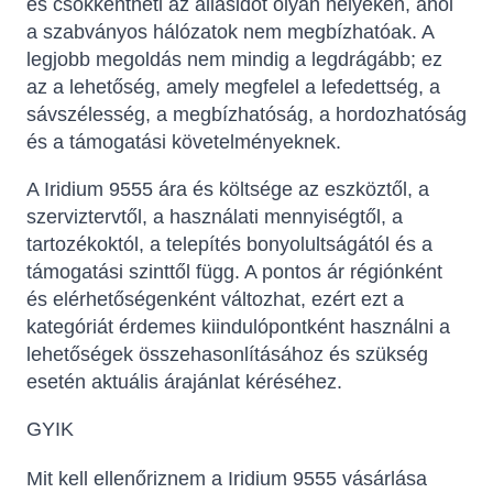
és csökkentheti az állásidõt olyan helyeken, ahol
a szabványos hálózatok nem megbízhatóak. A
legjobb megoldás nem mindig a legdrágább; ez
az a lehetőség, amely megfelel a lefedettség, a
sávszélesség, a megbízhatóság, a hordozhatóság
és a támogatási követelményeknek.
A Iridium 9555 ára és költsége az eszköztől, a
szerviztervtől, a használati mennyiségtől, a
tartozékoktól, a telepítés bonyolultságától és a
támogatási szinttől függ. A pontos ár régiónként
és elérhetőségenként változhat, ezért ezt a
kategóriát érdemes kiindulópontként használni a
lehetőségek összehasonlításához és szükség
esetén aktuális árajánlat kéréséhez.
GYIK
Mit kell ellenőriznem a Iridium 9555 vásárlása