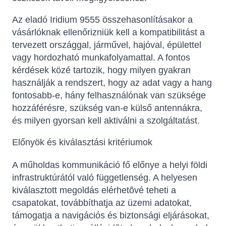
Az eladó Iridium 9555 összehasonlításakor a
vásárlóknak ellenőrizniük kell a kompatibilitást a
tervezett országgal, járművel, hajóval, épülettel
vagy hordozható munkafolyamattal. A fontos
kérdések közé tartozik, hogy milyen gyakran
használják a rendszert, hogy az adat vagy a hang
fontosabb-e, hány felhasználónak van szüksége
hozzáférésre, szükség van-e külső antennákra,
és milyen gyorsan kell aktiválni a szolgáltatást.
Előnyök és kiválasztási kritériumok
A műholdas kommunikáció fő előnye a helyi földi
infrastruktúrától való függetlenség. A helyesen
kiválasztott megoldás elérhetõvé teheti a
csapatokat, továbbíthatja az üzemi adatokat,
támogatja a navigációs és biztonsági eljárásokat,