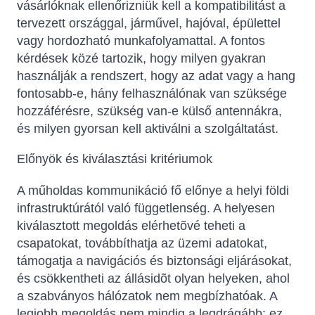
vásárlóknak ellenőrizniük kell a kompatibilitást a
tervezett országgal, járművel, hajóval, épülettel
vagy hordozható munkafolyamattal. A fontos
kérdések közé tartozik, hogy milyen gyakran
használják a rendszert, hogy az adat vagy a hang
fontosabb-e, hány felhasználónak van szüksége
hozzáférésre, szükség van-e külső antennákra,
és milyen gyorsan kell aktiválni a szolgáltatást.
Előnyök és kiválasztási kritériumok
A műholdas kommunikáció fő előnye a helyi földi
infrastruktúrától való függetlenség. A helyesen
kiválasztott megoldás elérhetõvé teheti a
csapatokat, továbbíthatja az üzemi adatokat,
támogatja a navigációs és biztonsági eljárásokat,
és csökkentheti az állásidõt olyan helyeken, ahol
a szabványos hálózatok nem megbízhatóak. A
legjobb megoldás nem mindig a legdrágább; ez