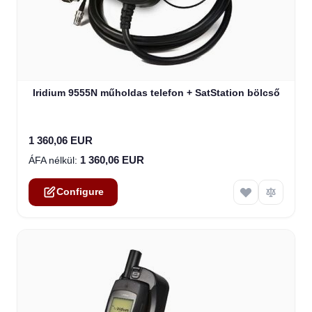
The price depends on the options chosen on the product
Iridium 9555N műholdas telefon + SatStation bölcső
1 360,06 EUR
1 360,06 EUR
Configure