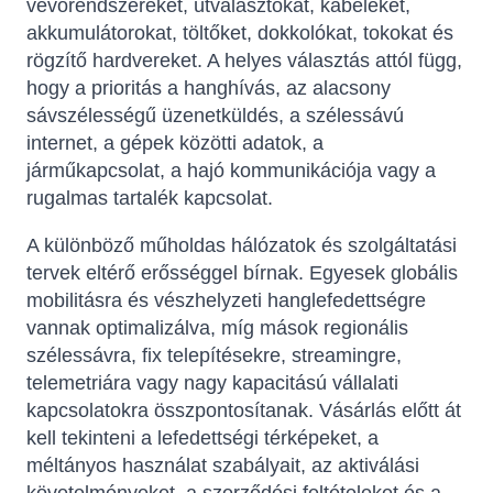
vevőrendszereket, útválasztókat, kábeleket,
akkumulátorokat, töltőket, dokkolókat, tokokat és
rögzítő hardvereket. A helyes választás attól függ,
hogy a prioritás a hanghívás, az alacsony
sávszélességű üzenetküldés, a szélessávú
internet, a gépek közötti adatok, a
járműkapcsolat, a hajó kommunikációja vagy a
rugalmas tartalék kapcsolat.
A különböző műholdas hálózatok és szolgáltatási
tervek eltérő erősséggel bírnak. Egyesek globális
mobilitásra és vészhelyzeti hanglefedettségre
vannak optimalizálva, míg mások regionális
szélessávra, fix telepítésekre, streamingre,
telemetriára vagy nagy kapacitású vállalati
kapcsolatokra összpontosítanak. Vásárlás előtt át
kell tekinteni a lefedettségi térképeket, a
méltányos használat szabályait, az aktiválási