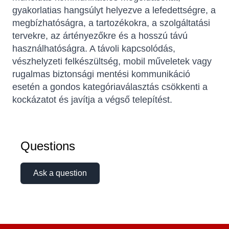
gyakorlatias hangsúlyt helyezve a lefedettségre, a
megbízhatóságra, a tartozékokra, a szolgáltatási
tervekre, az ártényezőkre és a hosszú távú
használhatóságra. A távoli kapcsolódás,
vészhelyzeti felkészültség, mobil műveletek vagy
rugalmas biztonsági mentési kommunikáció
esetén a gondos kategóriaválasztás csökkenti a
kockázatot és javítja a végső telepítést.
Sophie
Online — typically replies instantly
Questions
Ask a question