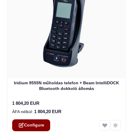
The price depends on the options chosen on the product
Iridium 9555N műholdas telefon + Beam IntelliDOCK
Bluetooth dokkoló állomás
1 804,20 EUR
1 804,20 EUR
Configure