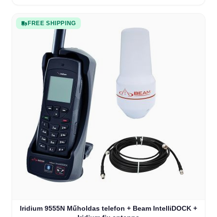
FREE SHIPPING
The price depends on the options chosen on the product
Iridium 9555N Műholdas telefon + Beam IntelliDOCK +