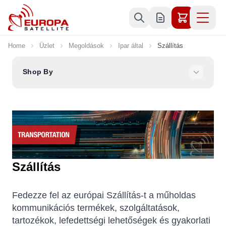
Skip to Content
Home
Üzlet
Megoldások
Ipar által
Szállítás
Shop By
Szállítás
Fedezze fel az európai Szállítás-t a műholdas
kommunikációs termékek, szolgáltatások,
tartozékok, lefedettségi lehetőségek és gyakorlati