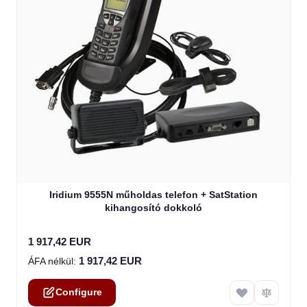
The price depends on the options chosen on the product
Iridium 9555N műholdas telefon + SatStation
kihangosító dokkoló
1 917,42 EUR
1 917,42 EUR
Configure