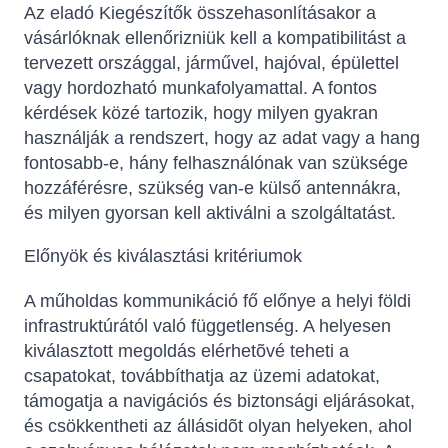
Az eladó Kiegészítők összehasonlításakor a
vásárlóknak ellenőrizniük kell a kompatibilitást a
tervezett országgal, járművel, hajóval, épülettel
vagy hordozható munkafolyamattal. A fontos
kérdések közé tartozik, hogy milyen gyakran
használják a rendszert, hogy az adat vagy a hang
fontosabb-e, hány felhasználónak van szüksége
hozzáférésre, szükség van-e külső antennákra,
és milyen gyorsan kell aktiválni a szolgáltatást.
Előnyök és kiválasztási kritériumok
A műholdas kommunikáció fő előnye a helyi földi
infrastruktúrától való függetlenség. A helyesen
kiválasztott megoldás elérhetõvé teheti a
csapatokat, továbbíthatja az üzemi adatokat,
támogatja a navigációs és biztonsági eljárásokat,
és csökkentheti az állásidõt olyan helyeken, ahol