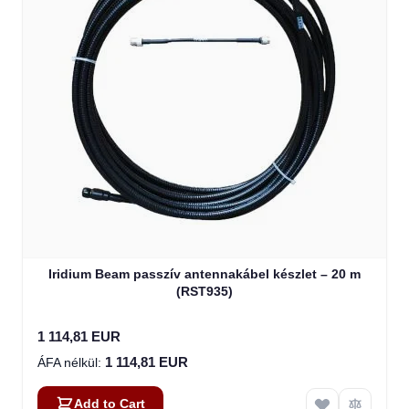
Iridium Beam passzív antennakábel készlet – 20 m
(RST935)
1 114,81 EUR
1 114,81 EUR
Add to Cart