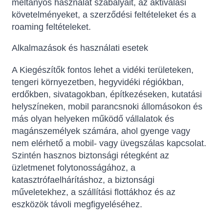
méltányos használat szabályait, az aktiválási
követelményeket, a szerződési feltételeket és a
roaming feltételeket.
Alkalmazások és használati esetek
A Kiegészítők fontos lehet a vidéki területeken,
tengeri környezetben, hegyvidéki régiókban,
erdőkben, sivatagokban, építkezéseken, kutatási
helyszíneken, mobil parancsnoki állomásokon és
más olyan helyeken működő vállalatok és
magánszemélyek számára, ahol gyenge vagy
nem elérhető a mobil- vagy üvegszálas kapcsolat.
Szintén hasznos biztonsági rétegként az
üzletmenet folytonosságához, a
katasztrófaelhárításhoz, a biztonsági
műveletekhez, a szállítási flottákhoz és az
eszközök távoli megfigyeléséhez.