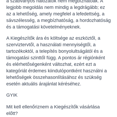
a szabványos hálózatok nem megbízhatóak. A
legjobb megoldás nem mindig a legdrágább; ez
az a lehetőség, amely megfelel a lefedettség, a
sávszélesség, a megbízhatóság, a hordozhatóság
és a támogatási követelményeknek.
A Kiegészítők ára és költsége az eszköztől, a
szerviztervtől, a használati mennyiségtől, a
tartozékoktól, a telepítés bonyolultságától és a
támogatási szinttől függ. A pontos ár régiónként
és elérhetőségenként változhat, ezért ezt a
kategóriát érdemes kiindulópontként használni a
lehetőségek összehasonlításához és szükség
esetén aktuális árajánlat kéréséhez.
GYIK
Mit kell ellenőriznem a Kiegészítők vásárlása
előtt?