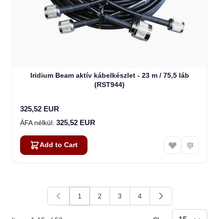
Iridium Beam aktív kábelkészlet - 23 m / 75,5 láb
(RST944)
325,52 EUR
325,52 EUR
Add to Cart
1
2
3
4
You're currently reading page
Page
Page
Page