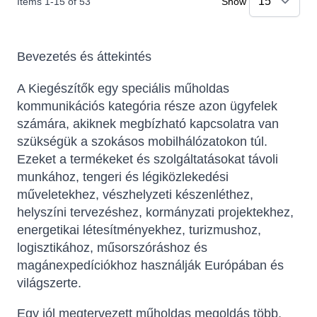
Items
1
-
15
of
53
Show
Bevezetés és áttekintés
A Kiegészítők egy speciális műholdas
kommunikációs kategória része azon ügyfelek
számára, akiknek megbízható kapcsolatra van
szükségük a szokásos mobilhálózatokon túl.
Ezeket a termékeket és szolgáltatásokat távoli
munkához, tengeri és légiközlekedési
műveletekhez, vészhelyzeti készenléthez,
helyszíni tervezéshez, kormányzati projektekhez,
energetikai létesítményekhez, turizmushoz,
logisztikához, műsorszóráshoz és
magánexpedíciókhoz használják Európában és
világszerte.
Egy jól megtervezett műholdas megoldás több,