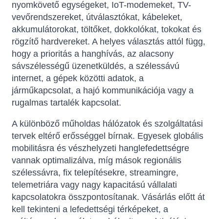
nyomkövető egységeket, IoT-modemeket, TV-
vevőrendszereket, útválasztókat, kábeleket,
akkumulátorokat, töltőket, dokkolókat, tokokat és
rögzítő hardvereket. A helyes választás attól függ,
hogy a prioritás a hanghívás, az alacsony
sávszélességű üzenetküldés, a szélessávú
internet, a gépek közötti adatok, a
járműkapcsolat, a hajó kommunikációja vagy a
rugalmas tartalék kapcsolat.
A különböző műholdas hálózatok és szolgáltatási
tervek eltérő erősséggel bírnak. Egyesek globális
mobilitásra és vészhelyzeti hanglefedettségre
vannak optimalizálva, míg mások regionális
szélessávra, fix telepítésekre, streamingre,
telemetriára vagy nagy kapacitású vállalati
kapcsolatokra összpontosítanak. Vásárlás előtt át
kell tekinteni a lefedettségi térképeket, a