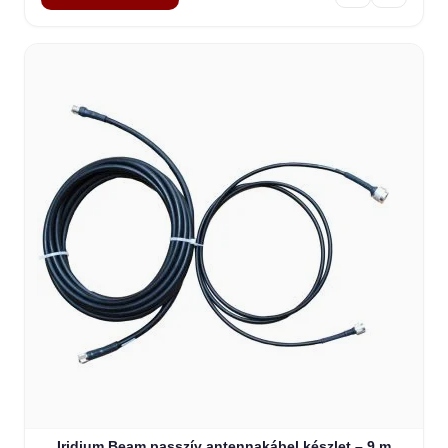
Iridium Beam passzív antennakábel készlet – 9 m