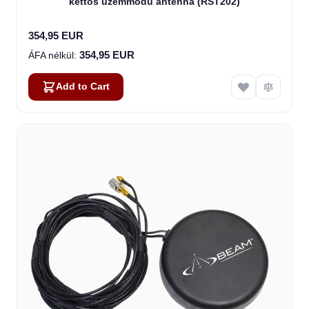
kettős üzemmódú antenna (RST202)
354,95 EUR
354,95 EUR
Add to Cart