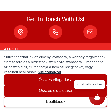
Get In Touch With Us!
ABOUT
Sütiket használunk az élmény javítására, a webhely forgalmának
About Us
elemzésére és a hirdetések személyre szabására. Elfogadhatja
az összes sütit, elutasíthatja a nem szükségeseket, vagy
Privacy Policy
kezelheti beállításait.
Süti szabályzat
Terms & Conditions
Összes elfogadása
Chat with Sophie
MY ACCOUNT
Összes elutasítása
Login / Register
Beállítások
Order Status