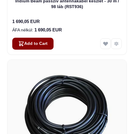
Iridium Beam passzív antennakábel készlet - 30 m /
98 láb (RST936)
1 690,05 EUR
1 690,05 EUR
Add to Cart