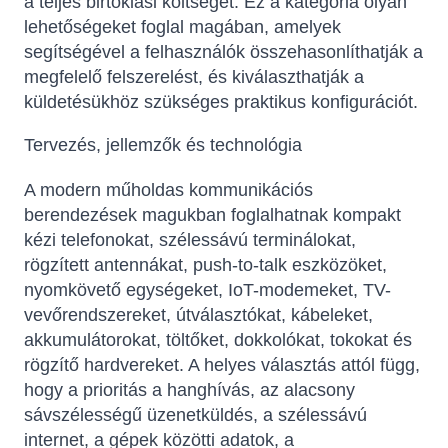
a teljes birtoklási költséget. Ez a kategória olyan
lehetőségeket foglal magában, amelyek
segítségével a felhasználók összehasonlíthatják a
megfelelő felszerelést, és kiválaszthatják a
küldetésükhöz szükséges praktikus konfigurációt.
Tervezés, jellemzők és technológia
A modern műholdas kommunikációs
berendezések magukban foglalhatnak kompakt
kézi telefonokat, szélessávú terminálokat,
rögzített antennákat, push-to-talk eszközöket,
nyomkövető egységeket, IoT-modemeket, TV-
vevőrendszereket, útválasztókat, kábeleket,
akkumulátorokat, töltőket, dokkolókat, tokokat és
rögzítő hardvereket. A helyes választás attól függ,
hogy a prioritás a hanghívás, az alacsony
sávszélességű üzenetküldés, a szélessávú
internet, a gépek közötti adatok, a