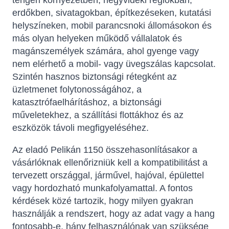
tengeri környezetben, hegyvidéki régiókban,
erdőkben, sivatagokban, építkezéseken, kutatási
helyszíneken, mobil parancsnoki állomásokon és
más olyan helyeken működő vállalatok és
magánszemélyek számára, ahol gyenge vagy
nem elérhető a mobil- vagy üvegszálas kapcsolat.
Szintén hasznos biztonsági rétegként az
üzletmenet folytonosságához, a
katasztrófaelhárításhoz, a biztonsági
műveletekhez, a szállítási flottákhoz és az
eszközök távoli megfigyeléséhez.
Az eladó Pelikán 1150 összehasonlításakor a
vásárlóknak ellenőrizniük kell a kompatibilitást a
tervezett országgal, járművel, hajóval, épülettel
vagy hordozható munkafolyamattal. A fontos
kérdések közé tartozik, hogy milyen gyakran
használják a rendszert, hogy az adat vagy a hang
fontosabb-e, hány felhasználónak van szüksége