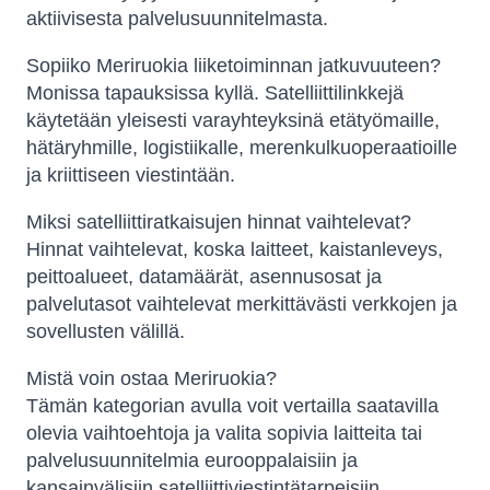
aktiivisesta palvelusuunnitelmasta.
Sopiiko Meriruokia liiketoiminnan jatkuvuuteen?
Monissa tapauksissa kyllä. Satelliittilinkkejä
käytetään yleisesti varayhteyksinä etätyömaille,
hätäryhmille, logistiikalle, merenkulkuoperaatioille
ja kriittiseen viestintään.
Miksi satelliittiratkaisujen hinnat vaihtelevat?
Hinnat vaihtelevat, koska laitteet, kaistanleveys,
peittoalueet, datamäärät, asennusosat ja
palvelutasot vaihtelevat merkittävästi verkkojen ja
sovellusten välillä.
Mistä voin ostaa Meriruokia?
Tämän kategorian avulla voit vertailla saatavilla
olevia vaihtoehtoja ja valita sopivia laitteita tai
palvelusuunnitelmia eurooppalaisiin ja
kansainvälisiin satelliittiviestintätarpeisiin.