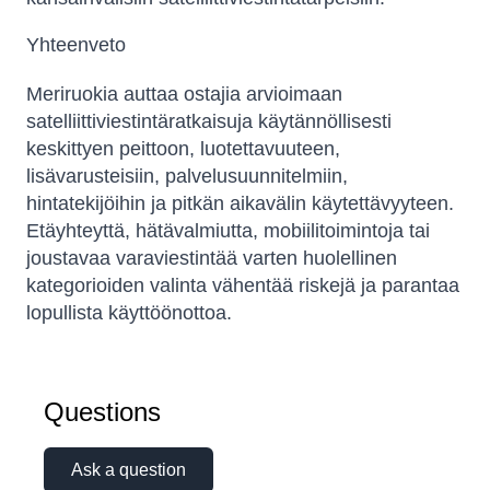
Yhteenveto
Meriruokia auttaa ostajia arvioimaan
satelliittiviestintäratkaisuja käytännöllisesti
keskittyen peittoon, luotettavuuteen,
lisävarusteisiin, palvelusuunnitelmiin,
hintatekijöihin ja pitkän aikavälin käytettävyyteen.
Etäyhteyttä, hätävalmiutta, mobiilitoimintoja tai
joustavaa varaviestintää varten huolellinen
kategorioiden valinta vähentää riskejä ja parantaa
lopullista käyttöönottoa.
Questions
Ask a question