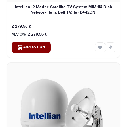
Intellian i2 Marine Satellite TV System MIM:llä Dish
Networkille ja Bell TV:lle (B4-I2DN)
2 279,56 €
2 279,56 €
Add to Cart