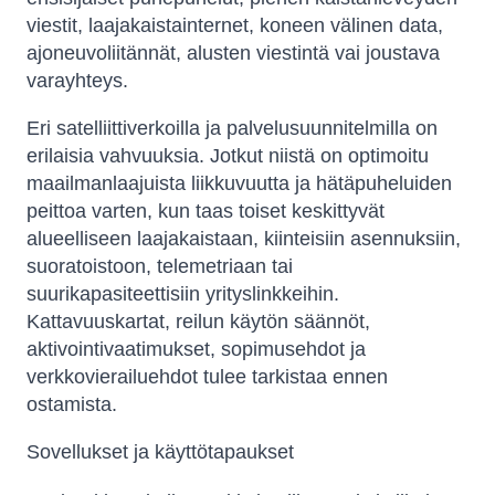
viestit, laajakaistainternet, koneen välinen data,
ajoneuvoliitännät, alusten viestintä vai joustava
varayhteys.
Eri satelliittiverkoilla ja palvelusuunnitelmilla on
erilaisia ​​vahvuuksia. Jotkut niistä on optimoitu
maailmanlaajuista liikkuvuutta ja hätäpuheluiden
peittoa varten, kun taas toiset keskittyvät
alueelliseen laajakaistaan, kiinteisiin asennuksiin,
suoratoistoon, telemetriaan tai
suurikapasiteettisiin yrityslinkkeihin.
Kattavuuskartat, reilun käytön säännöt,
aktivointivaatimukset, sopimusehdot ja
verkkovierailuehdot tulee tarkistaa ennen
ostamista.
Sovellukset ja käyttötapaukset