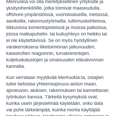
Meriruokia voi olla merkityksellinen yrityksille ja
yksityishenkilöille, jotka toimivat maaseudulla,
offshore-ympäristöissä, vuoristoalueilla, metsissä,
aavikoilla, rakennustyömailla, tutkimuskohteissa,
liikkuvissa komentopisteissä ja muissa paikoissa,
joissa matkapuhelin- tai kuituyhteys on heikko tai
ei ole käytettävissä. Se on myös hyödyllinen
varakerroksena liiketoiminnan jatkuvuuden,
katastrofien reagoinnin, turvatoimintojen,
kuljetuskalustojen ja omaisuuden etävalvonnan
kannalta.
Kun verrataan myytävää Meriruokia:ta, ostajien
tulee tarkistaa yhteensopivuus aiotun maan,
ajoneuvon, aluksen, rakennuksen tai kannettavan
työnkulun kanssa. Tärkeitä kysymyksiä ovat,
kuinka usein järjestelmää käytetään, onko data
vai puhe tärkeämpää, kuinka monta käyttäjää