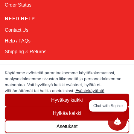
Order Status
NEED HELP
Contact Us
Help / FAQs
Shipping
&
Returns
KEEP IN TOUCH!
Käytämme evästeitä parantaaksemme käyttökokemustasi,
analysoidaksemme sivuston liikennettä ja personoidaksemme
Email Address
mainontaa. Voit hyväksyä kaikki evästeet, hylätä ei-
välttämättömät tai hallita asetuksiasi.
Evästekäytäntö
Hyväksy kaikki
AFRICA
ASIA
AUSTRALIA
CANADA
Chat with Sophie
EUROPE
LATIN AMERICA
USA
Hylkää kaikki
Asetukset
© Copyright EuropaSatellite.com. All Rights Reserved.