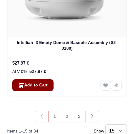
Intellian i3 Empty Dome & Baseple Assembly (S2-
3108)
527,97 €
527,97 €
Add to Cart
1
2
3
You're currently reading page
Page
Page
Items
1
-
15
of
34
Show