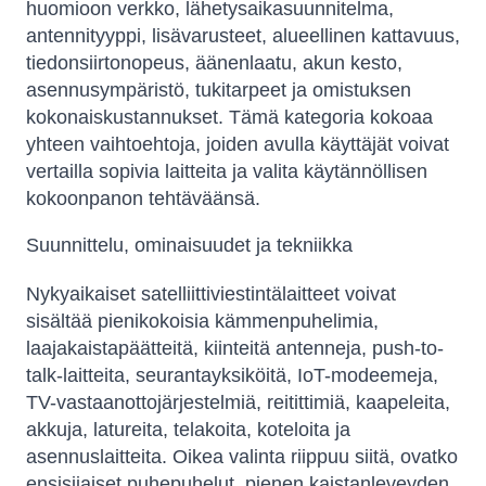
huomioon verkko, lähetysaikasuunnitelma,
antennityyppi, lisävarusteet, alueellinen kattavuus,
tiedonsiirtonopeus, äänenlaatu, akun kesto,
asennusympäristö, tukitarpeet ja omistuksen
kokonaiskustannukset. Tämä kategoria kokoaa
yhteen vaihtoehtoja, joiden avulla käyttäjät voivat
vertailla sopivia laitteita ja valita käytännöllisen
kokoonpanon tehtäväänsä.
Suunnittelu, ominaisuudet ja tekniikka
Nykyaikaiset satelliittiviestintälaitteet voivat
sisältää pienikokoisia kämmenpuhelimia,
laajakaistapäätteitä, kiinteitä antenneja, push-to-
talk-laitteita, seurantayksiköitä, IoT-modeemeja,
TV-vastaanottojärjestelmiä, reitittimiä, kaapeleita,
akkuja, latureita, telakoita, koteloita ja
asennuslaitteita. Oikea valinta riippuu siitä, ovatko
ensisijaiset puhepuhelut, pienen kaistanleveyden