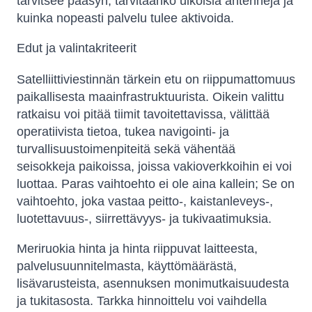
tarvitsee pääsyn, tarvitaanko ulkoisia antenneja ja
kuinka nopeasti palvelu tulee aktivoida.
Edut ja valintakriteerit
Satelliittiviestinnän tärkein etu on riippumattomuus
paikallisesta maainfrastruktuurista. Oikein valittu
ratkaisu voi pitää tiimit tavoitettavissa, välittää
operatiivista tietoa, tukea navigointi- ja
turvallisuustoimenpiteitä sekä vähentää
seisokkeja paikoissa, joissa vakioverkkoihin ei voi
luottaa. Paras vaihtoehto ei ole aina kallein; Se on
vaihtoehto, joka vastaa peitto-, kaistanleveys-,
luotettavuus-, siirrettävyys- ja tukivaatimuksia.
Meriruokia hinta ja hinta riippuvat laitteesta,
palvelusuunnitelmasta, käyttömäärästä,
lisävarusteista, asennuksen monimutkaisuudesta
ja tukitasosta. Tarkka hinnoittelu voi vaihdella