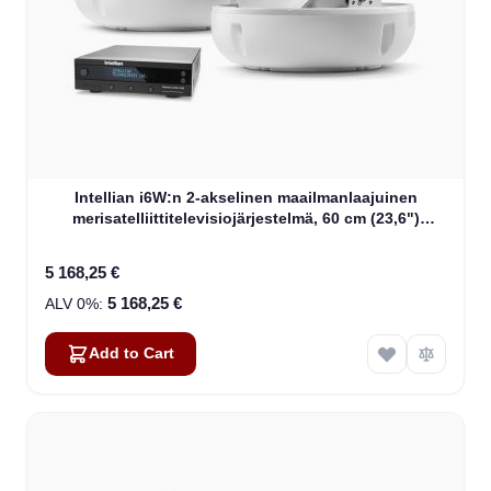
Intellian i6W:n 2-akselinen maailmanlaajuinen
merisatelliittitelevisiojärjestelmä, 60 cm (23,6")
lautasantenni ja WorldView LNB (B4-619W2)
5 168,25 €
5 168,25 €
Add to Cart