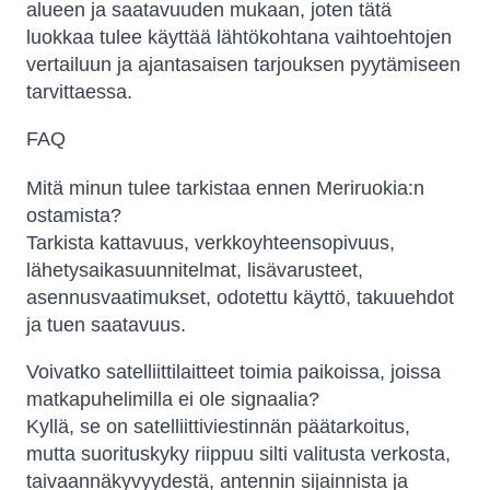
alueen ja saatavuuden mukaan, joten tätä
luokkaa tulee käyttää lähtökohtana vaihtoehtojen
vertailuun ja ajantasaisen tarjouksen pyytämiseen
tarvittaessa.
FAQ
Mitä minun tulee tarkistaa ennen Meriruokia:n
ostamista?
Tarkista kattavuus, verkkoyhteensopivuus,
lähetysaikasuunnitelmat, lisävarusteet,
asennusvaatimukset, odotettu käyttö, takuuehdot
ja tuen saatavuus.
Voivatko satelliittilaitteet toimia paikoissa, joissa
matkapuhelimilla ei ole signaalia?
Kyllä, se on satelliittiviestinnän päätarkoitus,
mutta suorituskyky riippuu silti valitusta verkosta,
taivaannäkyvyydestä, antennin sijainnista ja