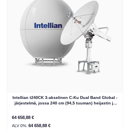
Intellian t240CK 3-akselinen C-Ku Dual Band Global -
järjestelmä, jossa 240 cm (94,5 tuuman) heijastin ja
WorldView LNB Gen 2 (T3-246AC)
64 658,88 €
64 658,88 €