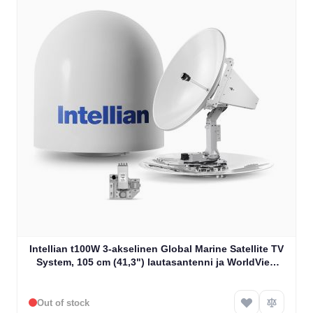
Intellian t100W 3-akselinen Global Marine Satellite TV
System, 105 cm (41,3") lautasantenni ja WorldView
LNB (T3-101AWS3)
Out of stock