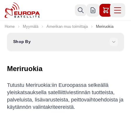
Skip to Content
Home
Myymälä
Amerikan muu toimittaja
Meriruokia
Shop By
Meriruokia
Tutustu Meriruokia:iin Euroopassa selkeällä
yleiskatsauksella satelliittiviestinnän tuotteista,
palveluista, lisävarusteista, peittovaihtoehdoista ja
käytännön valintakriteereistä.