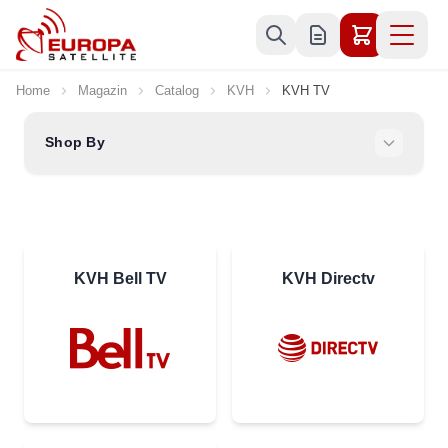
Skip to Content
Home
Magazin
Catalog
KVH
KVH TV
Shop By
KVH Bell TV
KVH Directv