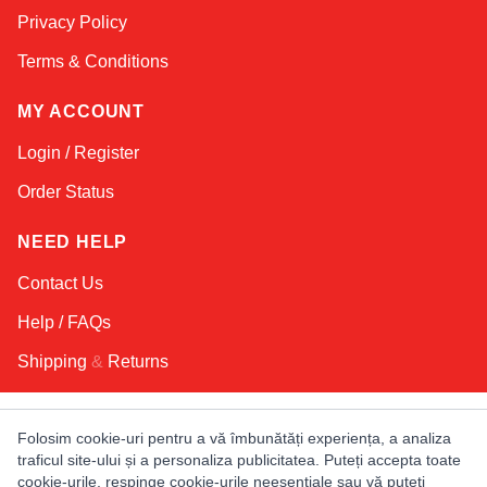
Privacy Policy
Terms & Conditions
MY ACCOUNT
Login / Register
Order Status
NEED HELP
Contact Us
Help / FAQs
Shipping
&
Returns
KEEP IN TOUCH!
Folosim cookie-uri pentru a vă îmbunătăți experiența, a analiza
traficul site-ului și a personaliza publicitatea. Puteți accepta toate
Email Address
cookie-urile, respinge cookie-urile neesențiale sau vă puteți