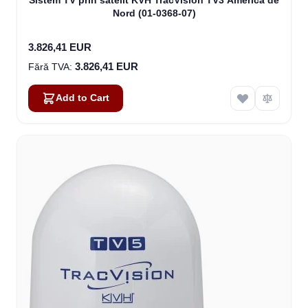
Sistem TV prin satelit KVH TracVision TV3 America de
Nord (01-0368-07)
3.826,41 EUR
3.826,41 EUR
Add to Cart