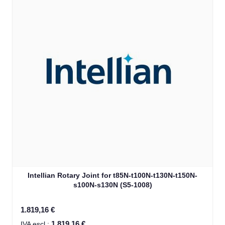
Intellian Rotary Joint for t85N-t100N-t130N-t150N-
s100N-s130N (S5-1008)
1.819,16 €
1.819,16 €