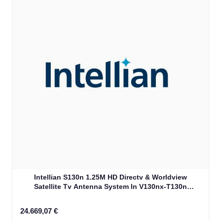
Intellian S130n 1.25M HD Directv & Worldview
Satellite Tv Antenna System In V130nx-T130n
Matching Dome Including Multi-Switch Module (T4-
137BT3)
24.669,07 €