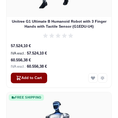
Unitree G1 Ultimate B Humanoid Robot with 3 Finger
Hands with Tactile Sensor (G1EDU-U4)
Special Price
57.524,10 €
57.524,10 €
60.556,38 €
60.556,38 €
Add to Cart
FREE SHIPPING