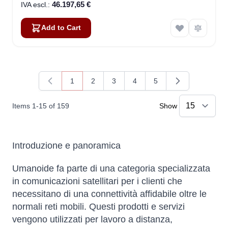
46.197,65 €
Add to Cart
1
2
3
4
5
You're currently reading page
Page
Page
Page
Page
Items
1
-
15
of
159
Show
Introduzione e panoramica
Umanoide fa parte di una categoria specializzata
in comunicazioni satellitari per i clienti che
necessitano di una connettività affidabile oltre le
normali reti mobili. Questi prodotti e servizi
vengono utilizzati per lavoro a distanza,