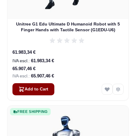
Unitree G1 Edu Ultimate D Humanoid Robot with 5
Finger Hands with Tactile Sensor (G1EDU-U6)
Special Price
61.983,34 €
61.983,34 €
65.907,46 €
65.907,46 €
Add to Cart
FREE SHIPPING