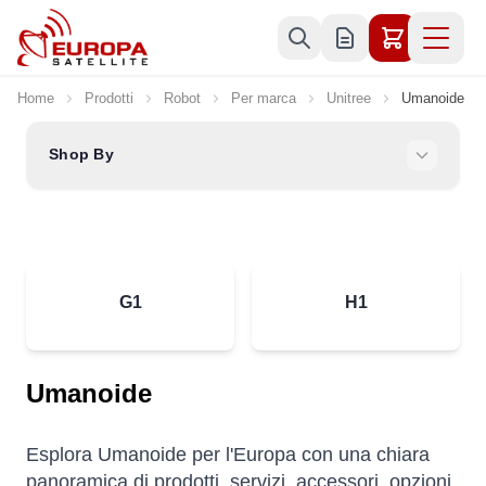
Skip to Content
Home
Prodotti
Robot
Per marca
Unitree
Umanoide
Shop By
G1
H1
Umanoide
Esplora Umanoide per l'Europa con una chiara
panoramica di prodotti, servizi, accessori, opzioni