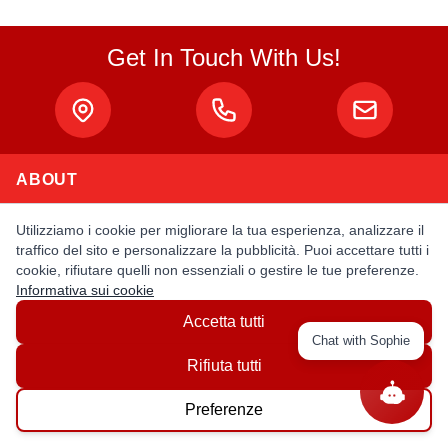
Get In Touch With Us!
ABOUT
About Us
Utilizziamo i cookie per migliorare la tua esperienza, analizzare il
traffico del sito e personalizzare la pubblicità. Puoi accettare tutti i
Privacy Policy
cookie, rifiutare quelli non essenziali o gestire le tue preferenze.
Terms & Conditions
Informativa sui cookie
Accetta tutti
MY ACCOUNT
Chat with Sophie
Rifiuta tutti
Login / Register
Preferenze
Order Status