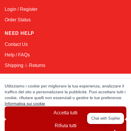
Login / Register
Order Status
NEED HELP
Contact Us
Help / FAQs
Shipping
&
Returns
KEEP IN TOUCH!
Utilizziamo i cookie per migliorare la tua esperienza, analizzare il
traffico del sito e personalizzare la pubblicità. Puoi accettare tutti i
Email Address
cookie, rifiutare quelli non essenziali o gestire le tue preferenze.
Informativa sui cookie
Accetta tutti
AFRICA
ASIA
AUSTRALIA
CANADA
Chat with Sophie
EUROPE
LATIN AMERICA
USA
Rifiuta tutti