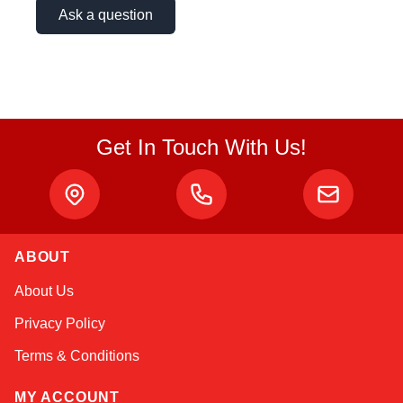
Ask a question
Get In Touch With Us!
ABOUT
Sophie
About Us
Online — typically replies instantly
Privacy Policy
Terms & Conditions
MY ACCOUNT