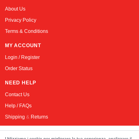
Sophie
About Us
Online — typically replies instantly
Privacy Policy
Terms & Conditions
MY ACCOUNT
Login / Register
Order Status
NEED HELP
Contact Us
Help / FAQs
Shipping
&
Returns
KEEP IN TOUCH!
Utilizziamo i cookie per migliorare la tua esperienza, analizzare il