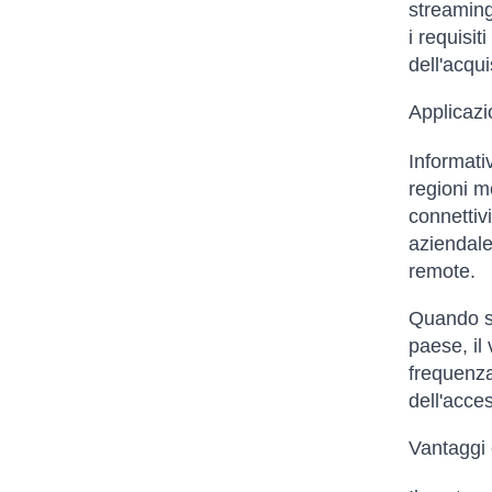
streaming
i requisit
dell'acqui
Applicazi
Informati
regioni mo
connettivi
aziendale,
remote.
Quando si
paese, il 
frequenza 
dell'acce
Vantaggi e