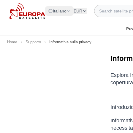
Skip to Content
Search
Italiano
EUR
Pro
Home
Supporto
Informativa sulla privacy
Inform
Esplora I
copertura 
Introduz
Informativ
necessitan