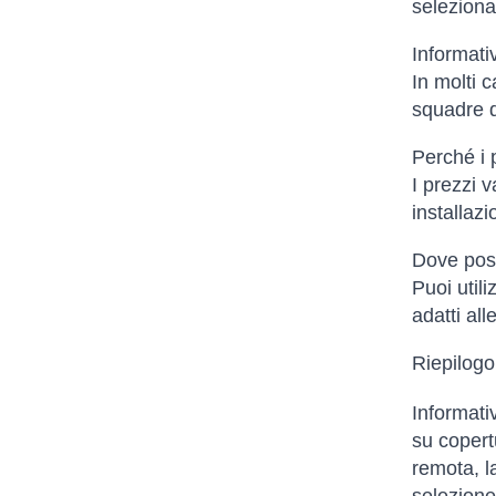
selezionat
Informati
In molti c
squadre d
Perché i p
I prezzi v
installazi
Dove poss
Puoi util
adatti al
Riepilogo
Informati
su copertu
remota, l