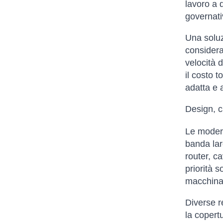
lavoro a 
governativ
Una soluz
considerar
velocità d
il costo t
adatta e 
Design, c
Le modern
banda lar
router, c
priorità 
macchina 
Diverse re
la copert