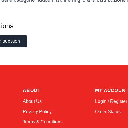
delle categorie riduce i rischi e migliora la distribuzione 
ions
a question
ABOUT
MY ACCOUN
About Us
Login / Register
Privacy Policy
Order Status
Terms & Conditions