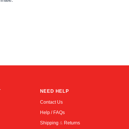
finale.
Sophie
Online — typically replies instantly
T
NEED HELP
Contact Us
Help / FAQs
Shipping
&
Returns