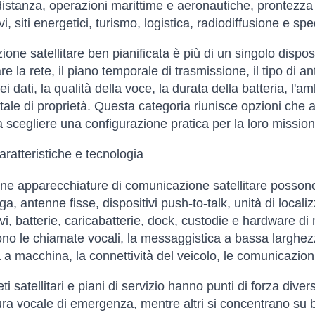
distanza, operazioni marittime e aeronautiche, prontezza
i, siti energetici, turismo, logistica, radiodiffusione e s
ione satellitare ben pianificata è più di un singolo dispos
e la rete, il piano temporale di trasmissione, il tipo di a
ei dati, la qualità della voce, la durata della batteria, l'
otale di proprietà. Questa categoria riunisce opzioni che a
a scegliere una configurazione pratica per la loro mission
aratteristiche e tecnologia
e apparecchiature di comunicazione satellitare possono in
ga, antenne fisse, dispositivi push-to-talk, unità di local
avi, batterie, caricabatterie, dock, custodie e hardware d
sono le chiamate vocali, la messaggistica a bassa larghezz
a macchina, la connettività del veicolo, le comunicazioni 
ti satellitari e piani di servizio hanno punti di forza diver
ura vocale di emergenza, mentre altri si concentrano su ba