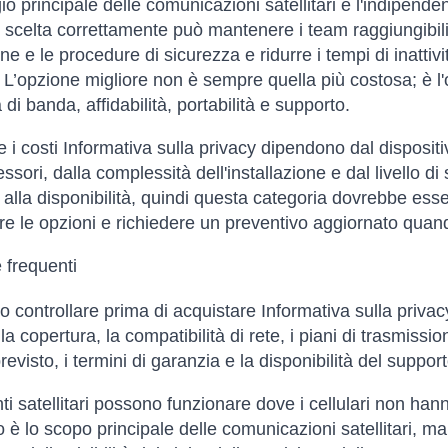
io principale delle comunicazioni satellitari è l'indipenden
 scelta correttamente può mantenere i team raggiungibili,
e e le procedure di sicurezza e ridurre i tempi di inattività
 L’opzione migliore non è sempre quella più costosa; è l'o
di banda, affidabilità, portabilità e supporto.
e i costi Informativa sulla privacy dipendono dal dispositiv
ssori, dalla complessità dell'installazione e dal livello di
 alla disponibilità, quindi questa categoria dovrebbe ess
re le opzioni e richiedere un preventivo aggiornato quan
frequenti
 controllare prima di acquistare Informativa sulla priva
la copertura, la compatibilità di rete, i piani di trasmission
 previsto, i termini di garanzia e la disponibilità del support
nti satellitari possono funzionare dove i cellulari non ha
o è lo scopo principale delle comunicazioni satellitari, 