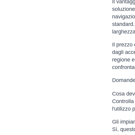
Il vantagg
soluzione
navigazion
standard.
larghezza 
Il prezzo 
dagli acce
regione e
confronta
Domande 
Cosa devo
Controlla 
l'utilizzo
Gli impia
Sì, quest