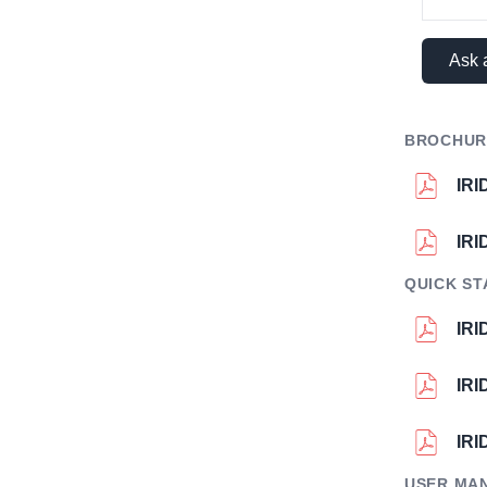
Ask 
BROCHUR
IR
IR
QUICK ST
IRI
IRI
IRI
USER MA