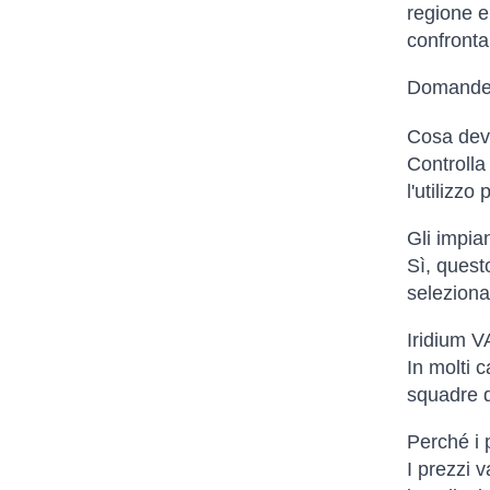
regione e
confronta
Domande 
Cosa devo
Controlla 
l'utilizzo
Gli impia
Sì, quest
selezionat
Iridium V
In molti c
squadre d
Perché i p
I prezzi v