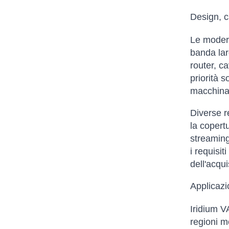
Design, c
Le modern
banda lar
router, c
priorità 
macchina 
Diverse re
la copert
streaming
i requisit
dell'acqui
Applicazi
Iridium V
regioni mo