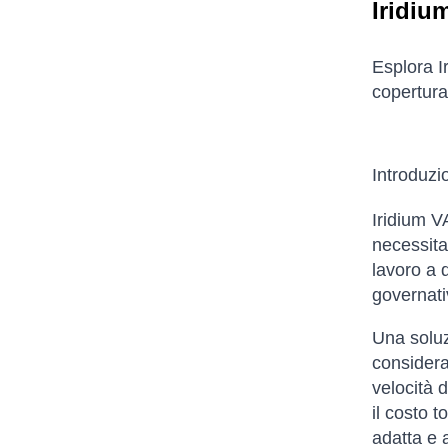
Iridiu
Esplora I
copertura 
Introduz
Iridium VA
necessitan
lavoro a 
governativ
Una soluz
considerar
velocità d
il costo t
adatta e 