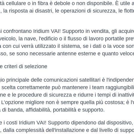
tà cellulare o in fibra è debole o non disponibile. È utile
 la risposta ai disastri, le operazioni di sicurezza, le flot
 confrontano Iridium VAI! Supporto in vendita, gli acquiren
veicolo, la nave, l'edificio o il flusso di lavoro portatile
con cui verrà utilizzato il sistema, se i dati o la voce so
sso, se sono necessarie antenne esterne e quanto velocem
 criteri di selezione
io principale delle comunicazioni satellitari è l'indipenden
 scelta correttamente può mantenere i team raggiungibili,
e e le procedure di sicurezza e ridurre i tempi di inattività
 L’opzione migliore non è sempre quella più costosa; è l'o
di banda, affidabilità, portabilità e supporto.
e i costi Iridium VAI! Supporto dipendono dal dispositivo, 
 dalla complessità dell'installazione e dal livello di supp