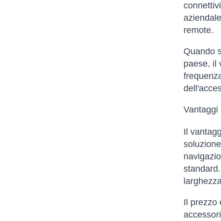
connettivi
aziendale,
remote.
Quando si
paese, il 
frequenza 
dell'acce
Vantaggi e
Il vantagg
soluzione
navigazion
standard.
larghezza 
Il prezzo 
accessori,