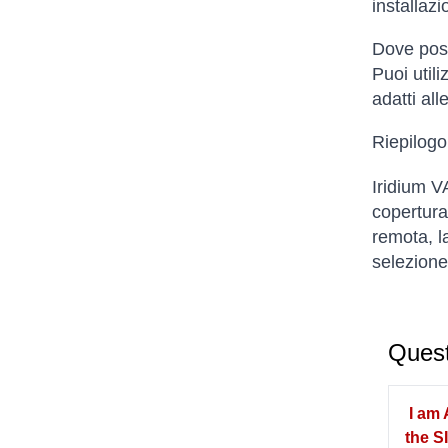
installazi
Dove poss
Puoi util
adatti al
Riepilogo
Iridium V
copertura,
remota, l
selezione 
Quest
I am 
the S