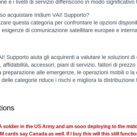
one e i livelli di servizio differiscono in modo significativo 
o acquistare Iridium VAI! Supporto?
izzare questa categoria per confrontare le opzioni disponib
le esigenze di comunicazione satellitare europee e interna
AI! Supporto aiuta gli acquirenti a valutare le soluzioni d
 affidabilità, accessori, piani di servizio, fattori di prezz
a preparazione alle emergenze, le operazioni mobili o la 
delle categorie riduce i rischi e migliora la distribuzione 
ions
A soldier in the US Army and am soon deploying to the midd
IM cards say Canada as well. If I buy this will this still func