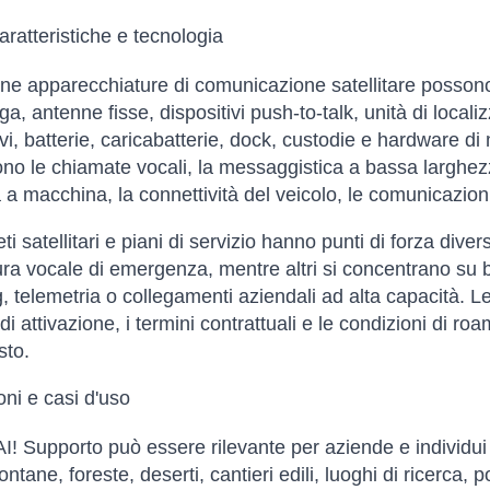
aratteristiche e tecnologia
e apparecchiature di comunicazione satellitare possono in
ga, antenne fisse, dispositivi push-to-talk, unità di local
avi, batterie, caricabatterie, dock, custodie e hardware d
sono le chiamate vocali, la messaggistica a bassa larghezz
a macchina, la connettività del veicolo, le comunicazioni 
ti satellitari e piani di servizio hanno punti di forza diver
ura vocale di emergenza, mentre altri si concentrano su ba
, telemetria o collegamenti aziendali ad alta capacità. Le 
i di attivazione, i termini contrattuali e le condizioni di
sto.
oni e casi d'uso
AI! Supporto può essere rilevante per aziende e individui
ntane, foreste, deserti, cantieri edili, luoghi di ricerca, p