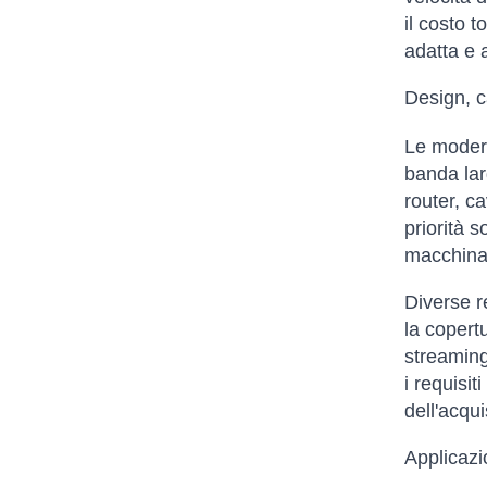
il costo t
adatta e 
Design, c
Le modern
banda lar
router, c
priorità 
macchina 
Diverse re
la copert
streaming
i requisit
dell'acqui
Applicazi