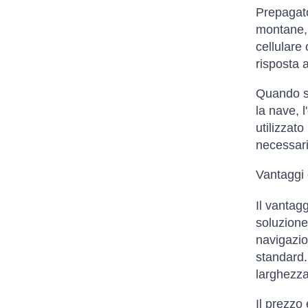
Prepagato
montane, f
cellulare 
risposta a
Quando si
la nave, l
utilizzato
necessari
Vantaggi e
Il vantagg
soluzione
navigazion
standard.
larghezza 
Il prezzo 