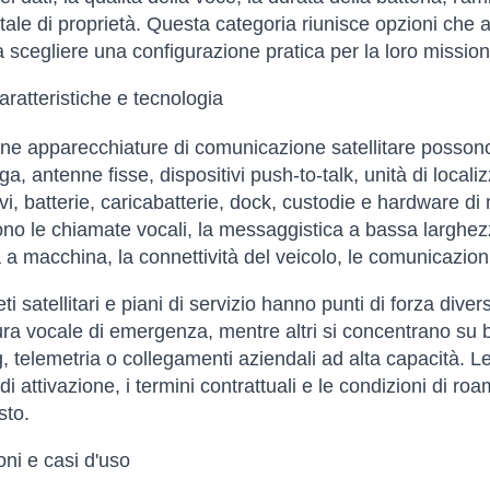
otale di proprietà. Questa categoria riunisce opzioni che a
a scegliere una configurazione pratica per la loro mission
aratteristiche e tecnologia
e apparecchiature di comunicazione satellitare possono in
ga, antenne fisse, dispositivi push-to-talk, unità di local
avi, batterie, caricabatterie, dock, custodie e hardware d
sono le chiamate vocali, la messaggistica a bassa larghezz
a macchina, la connettività del veicolo, le comunicazioni 
ti satellitari e piani di servizio hanno punti di forza diver
ura vocale di emergenza, mentre altri si concentrano su ba
, telemetria o collegamenti aziendali ad alta capacità. Le 
i di attivazione, i termini contrattuali e le condizioni di
sto.
oni e casi d'uso