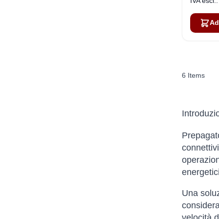
Ad
6
Items
Introduz
Prepagato
connettivi
operazion
energetic
Una soluz
considerar
velocità d