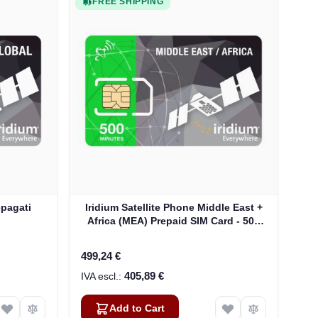
FREE SHIPPING
epagati
Iridium Satellite Phone Middle East +
Africa (MEA) Prepaid SIM Card - 500
Minutes (Valid 12 Months)
499,24 €
405,89 €
Add to Cart