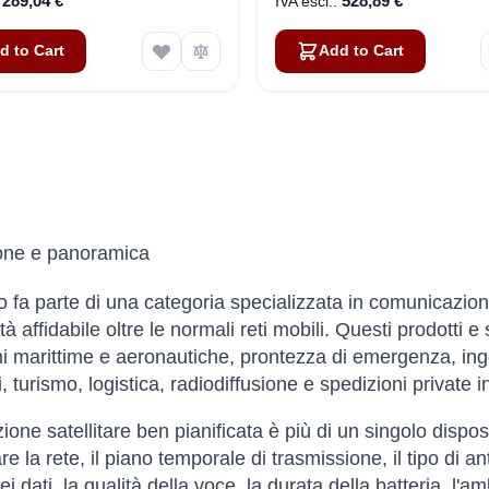
289,04 €
528,89 €
d to Cart
Add to Cart
ione e panoramica
 fa parte di una categoria specializzata in comunicazioni s
tà affidabile oltre le normali reti mobili. Questi prodotti e
i marittime e aeronautiche, prontezza di emergenza, ingeg
i, turismo, logistica, radiodiffusione e spedizioni private
ione satellitare ben pianificata è più di un singolo dispos
e la rete, il piano temporale di trasmissione, il tipo di a
ei dati, la qualità della voce, la durata della batteria, l'