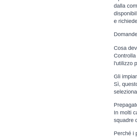
dalla comp
disponibi
e richied
Domande 
Cosa devo
Controlla 
l'utilizzo
Gli impia
Sì, quest
selezionat
Prepagato
In molti c
squadre d
Perché i p