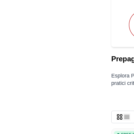
Prepa
Esplora P
pratici cr