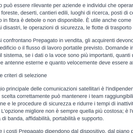
 può essere rilevante per aziende e individui che operano
oreste, deserti, cantieri edili, luoghi di ricerca, posti di 
o in fibra è debole o non disponibile. È utile anche come l
i disastri, le operazioni di sicurezza, le flotte di trasport
 confrontano Prepagato in vendita, gli acquirenti devono ve
'edificio o il flusso di lavoro portatile previsto. Domande
 il sistema, se i dati o la voce sono più importanti, quant
e antenne esterne e quanto velocemente deve essere atti
 criteri di selezione
io principale delle comunicazioni satellitari è l'indipenden
 scelta correttamente può mantenere i team raggiungibili,
e e le procedure di sicurezza e ridurre i tempi di inattività
 L’opzione migliore non è sempre quella più costosa; è l'o
di banda, affidabilità, portabilità e supporto.
e i costi Prepagato dipendono dal dispositivo, dal piano di