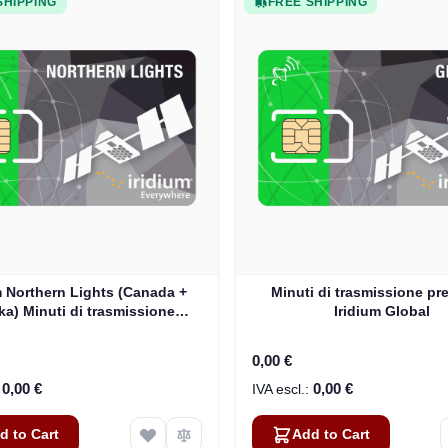
SHIPPING
FREE SHIPPING
m Northern Lights (Canada +
Minuti di trasmissione pr
ka) Minuti di trasmissione
Iridium Global
prepagati
0,00 €
0,00 €
0,00 €
d to Cart
Add to Cart