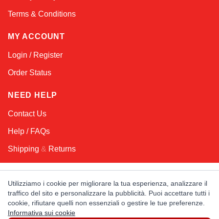
Terms & Conditions
MY ACCOUNT
Login / Register
Order Status
NEED HELP
Contact Us
Help / FAQs
Shipping
&
Returns
KEEP IN TOUCH!
Utilizziamo i cookie per migliorare la tua esperienza, analizzare il
traffico del sito e personalizzare la pubblicità. Puoi accettare tutti i
Email Address
cookie, rifiutare quelli non essenziali o gestire le tue preferenze.
Informativa sui cookie