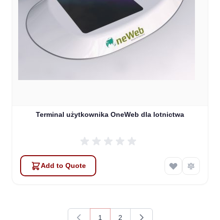
Sophie
Online — typically replies instantly
Terminal użytkownika OneWeb dla lotnictwa
Add to Quote
1
2