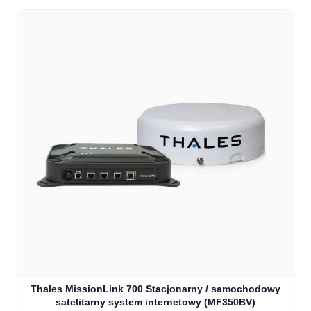
Thales MissionLink 700 Stacjonarny / samochodowy
satelitarny system internetowy (MF350BV)