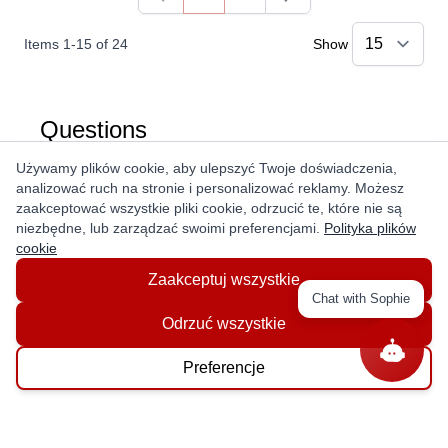
You're currently reading page
Page
Items
1
-
15
of
24
Show
Questions
Używamy plików cookie, aby ulepszyć Twoje doświadczenia,
Ask a question
analizować ruch na stronie i personalizować reklamy. Możesz
zaakceptować wszystkie pliki cookie, odrzucić te, które nie są
niezbędne, lub zarządzać swoimi preferencjami.
Polityka plików
cookie
Zaakceptuj wszystkie
Chat with Sophie
Odrzuć wszystkie
Get In Touch With Us!
Preferencje