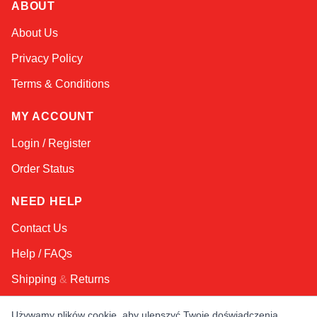
ABOUT
Sophie
About Us
Online — typically replies instantly
Privacy Policy
Terms & Conditions
MY ACCOUNT
Login / Register
Order Status
NEED HELP
Contact Us
Help / FAQs
Shipping
&
Returns
Używamy plików cookie, aby ulepszyć Twoje doświadczenia,