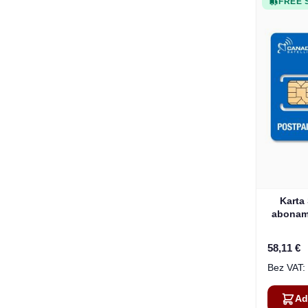
FREE 
Karta
abonam
58,11 €
Ad