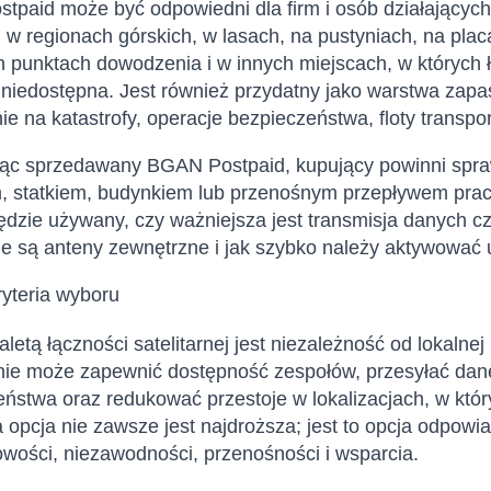
paid może być odpowiedni dla firm i osób działających
 w regionach górskich, w lasach, na pustyniach, na pla
h punktach dowodzenia i w innych miejscach, w których
 niedostępna. Jest również przydatny jako warstwa zapa
e na katastrofy, operacje bezpieczeństwa, floty transp
ąc sprzedawany BGAN Postpaid, kupujący powinni spra
, statkiem, budynkiem lub przenośnym przepływem pracy
dzie używany, czy ważniejsza jest transmisja danych cz
 są anteny zewnętrzne i jak szybko należy aktywować 
kryteria wyboru
letą łączności satelitarnej jest niezależność od lokalne
nie może zapewnić dostępność zespołów, przesyłać dane
ństwa oraz redukować przestoje w lokalizacjach, w któ
 opcja nie zawsze jest najdroższa; jest to opcja odpo
wości, niezawodności, przenośności i wsparcia.