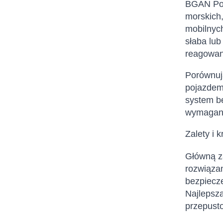
BGAN Post
morskich,
mobilnyc
słaba lub
reagowani
Porównuj
pojazdem
system bę
wymagane
Zalety i 
Główną za
rozwiąza
bezpiecze
Najlepsza
przepusto