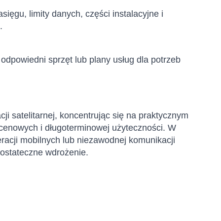
ięgu, limity danych, części instalacyjne i
.
odpowiedni sprzęt lub plany usług dla potrzeb
 satelitarnej, koncentrując się na praktycznym
 cenowych i długoterminowej użyteczności. W
eracji mobilnych lub niezawodnej komunikacji
 ostateczne wdrożenie.
Sophie
Online — typically replies instantly