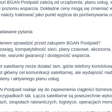
szt BGAN Postpaid zależą od urządzenia, planu usług, w
i i poziomu wsparcia. Dokładne ceny mogą się zmieniać w
 należy traktować jako punkt wyjścia do porównywania op
adawane pytania
ienem sprawdzić przed zakupem BGAN Postpaid?
asięg, kompatybilność sieci, plany czasowe, akcesoria
ie, warunki gwarancji i dostępność wsparcia.
t satelitarny może działać tam, gdzie telefony komórko
est główny cel komunikacji satelitarnej, ale wydajność na
nteny i aktywnego planu usług.
 Postpaid nadaje się do zapewnienia ciągłości bizneso
przypadkach tak. Łącza satelitarne są powszechnie wyk
jach, zespołach ratowniczych, logistyce, operacjach mor