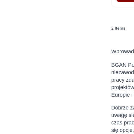
2
Items
Wprowadz
BGAN Post
niezawodn
pracy zda
projektów
Europie i
Dobrze za
uwagę sie
czas prac
się opcje