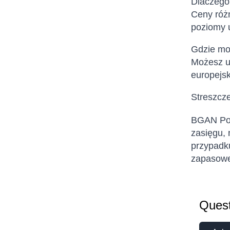
Dlaczego 
Ceny różn
poziomy u
Gdzie mo
Możesz uż
europejsk
Streszcz
BGAN Pos
zasięgu, 
przypadku
zapasowej
Quest