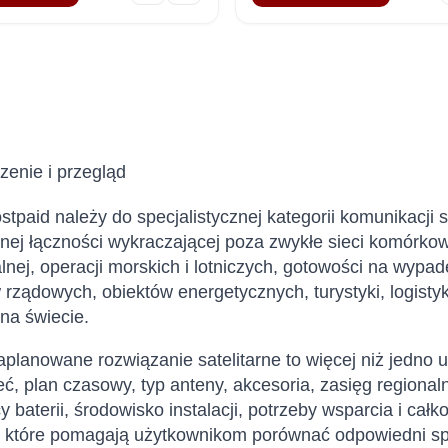
enie i przegląd
paid należy do specjalistycznej kategorii komunikacji sat
ej łączności wykraczającej poza zwykłe sieci komórkow
lnej, operacji morskich i lotniczych, gotowości na wypade
 rządowych, obiektów energetycznych, turystyki, logisty
 na świecie.
planowane rozwiązanie satelitarne to więcej niż jedno
ć, plan czasowy, typ anteny, akcesoria, zasięg regionaln
y baterii, środowisko instalacji, potrzeby wsparcia i całk
, które pomagają użytkownikom porównać odpowiedni sprz