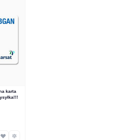
na karta
syłka!!!