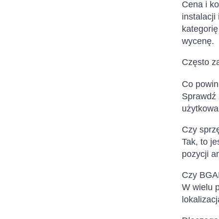
Cena i ko
instalacj
kategorię
wycenę.
Często z
Co powin
Sprawdź z
użytkowan
Czy sprzę
Tak, to j
pozycji a
Czy BGAN
W wielu 
lokalizac