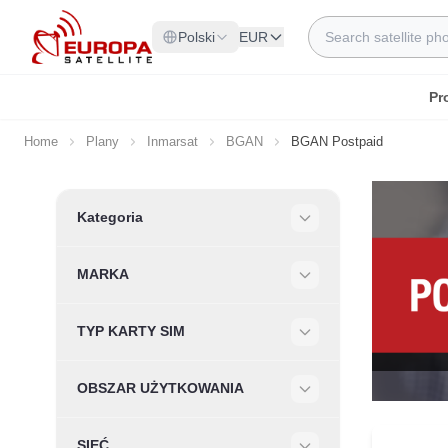
Skip to Content
Search
Polski
EUR
Pr
Home
Plany
Inmarsat
BGAN
BGAN Postpaid
Skip to product list
Kategoria
Filter
MARKA
Filter
TYP KARTY SIM
Filter
OBSZAR UŻYTKOWANIA
Filter
SIEĆ