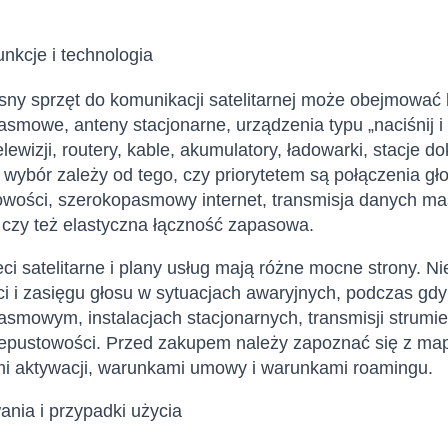
funkcje i technologia
ny sprzęt do komunikacji satelitarnej może obejmować 
smowe, anteny stacjonarne, urządzenia typu „naciśnij 
elewizji, routery, kable, akumulatory, ładowarki, stacje
wybór zależy od tego, czy priorytetem są połączenia gł
owości, szerokopasmowy internet, transmisja danych m
 czy też elastyczna łączność zapasowa.
ci satelitarne i plany usług mają różne mocne strony. 
i i zasięgu głosu w sytuacjach awaryjnych, podczas gdy
smowym, instalacjach stacjonarnych, transmisji strumien
zepustowości. Przed zakupem należy zapoznać się z ma
 aktywacji, warunkami umowy i warunkami roamingu.
nia i przypadki użycia