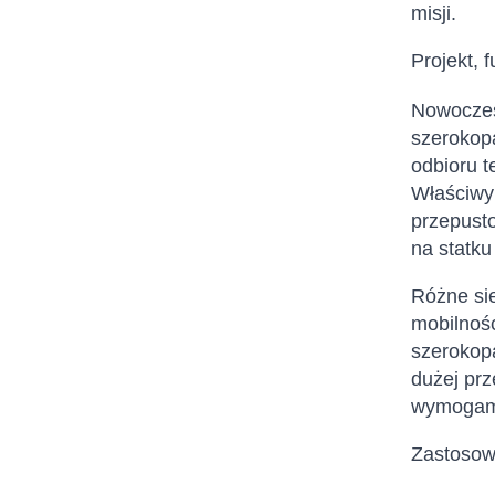
misji.
Projekt, 
Nowoczes
szerokopa
odbioru t
Właściwy 
przepust
na statku
Różne sie
mobilnośc
szerokopa
dużej pr
wymogami
Zastosowa