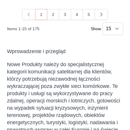
1
2
3
4
5
You're currently reading page
Page
Page
Page
Page
Items
1
-
15
of
175
Show
Wprowadzenie i przegląd
Nowe Produkty należy do specjalistycznej
kategorii komunikacji satelitarnej dla klientów,
którzy potrzebują niezawodnej łączności
wykraczającej poza zwykłe sieci komórkowe. Te
produkty i usługi są wykorzystywane do pracy
zdalnej, operacji morskich i lotniczych, gotowości
na wypadek sytuacji kryzysowych, inżynierii
terenowej, projektów rządowych, obiektów
energetycznych, turystyki, logistyki, nadawania i
prywatnych wypraw w całej Europie i na świecie.