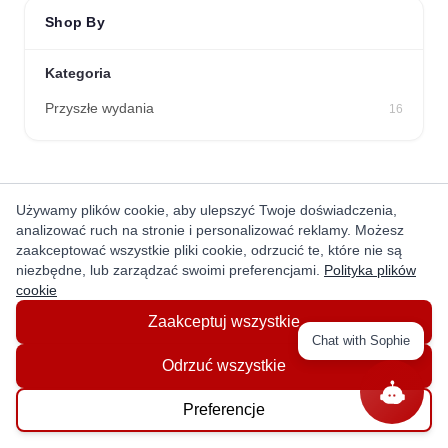
Shop By
Kategoria
Przyszłe wydania
16
Używamy plików cookie, aby ulepszyć Twoje doświadczenia,
Get In Touch With Us!
analizować ruch na stronie i personalizować reklamy. Możesz
zaakceptować wszystkie pliki cookie, odrzucić te, które nie są
niezbędne, lub zarządzać swoimi preferencjami.
Polityka plików
cookie
Zaakceptuj wszystkie
Chat with Sophie
ABOUT
Odrzuć wszystkie
About Us
Preferencje
Privacy Policy