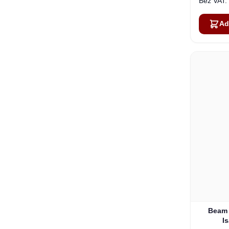
Ad
Beam 
I