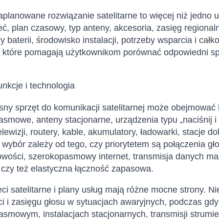
planowane rozwiązanie satelitarne to więcej niż jedno
ć, plan czasowy, typ anteny, akcesoria, zasięg regionaln
y baterii, środowisko instalacji, potrzeby wsparcia i całk
, które pomagają użytkownikom porównać odpowiedni sprz
funkcje i technologia
ny sprzęt do komunikacji satelitarnej może obejmować 
smowe, anteny stacjonarne, urządzenia typu „naciśnij 
elewizji, routery, kable, akumulatory, ładowarki, stacje
wybór zależy od tego, czy priorytetem są połączenia gł
owości, szerokopasmowy internet, transmisja danych m
 czy też elastyczna łączność zapasowa.
ci satelitarne i plany usług mają różne mocne strony. 
i i zasięgu głosu w sytuacjach awaryjnych, podczas gdy
smowym, instalacjach stacjonarnych, transmisji strumien