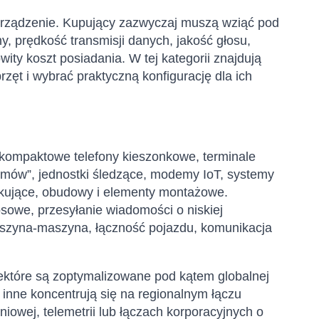
 urządzenie. Kupujący zazwyczaj muszą wziąć pod
y, prędkość transmisji danych, jakość głosu,
owity koszt posiadania. W tej kategorii znajdują
ęt i wybrać praktyczną konfigurację dla ich
kompaktowe telefony kieszonkowe, terminale
i mów”, jednostki śledzące, modemy IoT, systemy
 dokujące, obudowy i elementy montażowe.
osowe, przesyłanie wiadomości o niskiej
aszyna-maszyna, łączność pojazdu, komunikacja
Niektóre są zoptymalizowane pod kątem globalnej
 inne koncentrują się na regionalnym łączu
iowej, telemetrii lub łączach korporacyjnych o