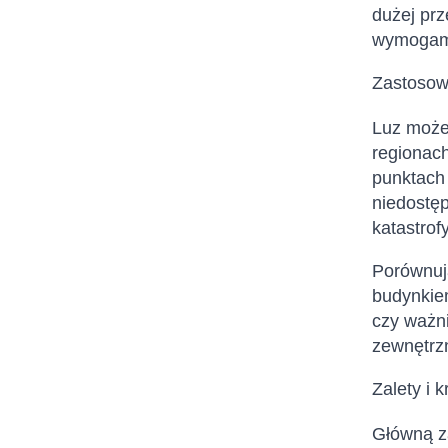
dużej pr
wymogami
Zastosowa
Luz może 
regionach
punktach 
niedostęp
katastrof
Porównuj
budynkie
czy ważni
zewnętrzn
Zalety i 
Główną za