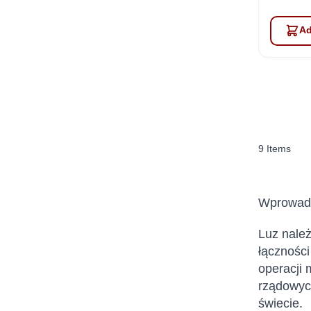
Ad
9
Items
Wprowadz
Luz należ
łączności
operacji 
rządowych
świecie.