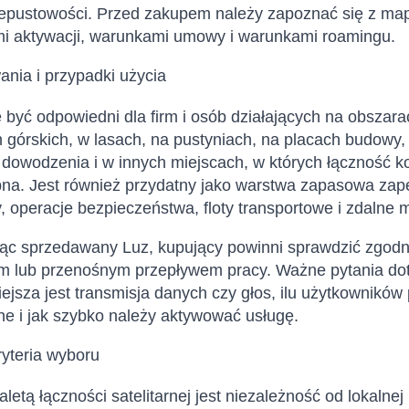
zepustowości. Przed zakupem należy zapoznać się z ma
 aktywacji, warunkami umowy i warunkami roamingu.
nia i przypadki użycia
być odpowiedni dla firm i osób działających na obszara
 górskich, w lasach, na pustyniach, na placach budowy
dowodzenia i w innych miejscach, w których łączność k
na. Jest również przydatny jako warstwa zapasowa zape
y, operacje bezpieczeństwa, floty transportowe i zdalne
ąc sprzedawany Luz, kupujący powinni sprawdzić zgodn
m lub przenośnym przepływem pracy. Ważne pytania doty
ejsza jest transmisja danych czy głos, ilu użytkownikó
e i jak szybko należy aktywować usługę.
kryteria wyboru
letą łączności satelitarnej jest niezależność od lokalne