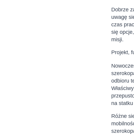
Dobrze za
uwagę sie
czas prac
się opcje
misji.
Projekt, 
Nowoczes
szerokopa
odbioru t
Właściwy 
przepust
na statku
Różne sie
mobilnośc
szerokopa