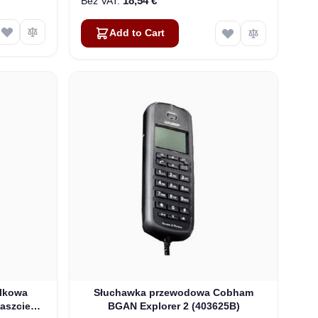
18,54 €
Add to Cart
lkowa
Słuchawka przewodowa Cobham
aszcie
BGAN Explorer 2 (403625B)