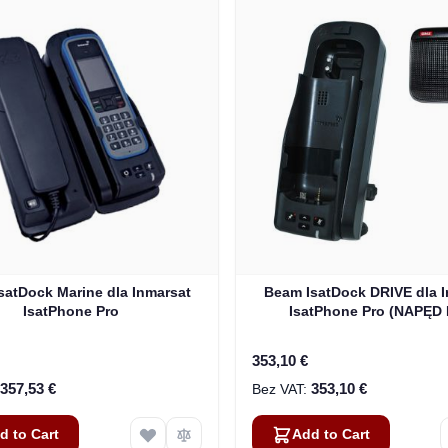
satDock Marine dla Inmarsat
Beam IsatDock DRIVE dla 
IsatPhone Pro
IsatPhone Pro (NAPĘD 
353,10 €
357,53 €
353,10 €
d to Cart
Add to Cart