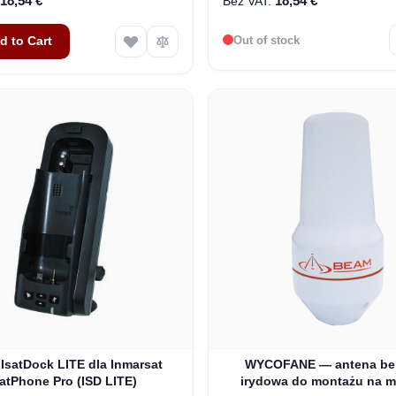
18,54 €
18,54 €
Out of stock
d to Cart
IsatDock LITE dla Inmarsat
WYCOFANE — antena be
satPhone Pro (ISD LITE)
irydowa do montażu na m