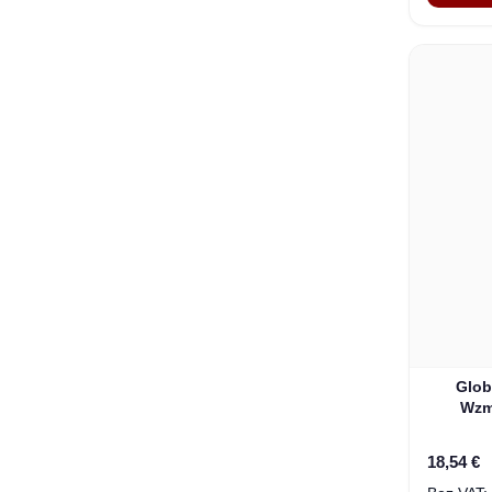
Glob
Wzm
18,54 €