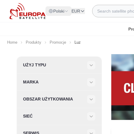
Skip to Content
Search
Polski
EUR
Pr
Home
Produkty
Promocje
Luz
Skip to product list
UŻYJ TYPU
Filter
MARKA
Filter
OBSZAR UŻYTKOWANIA
Filter
SIEĆ
Filter
SERWIS