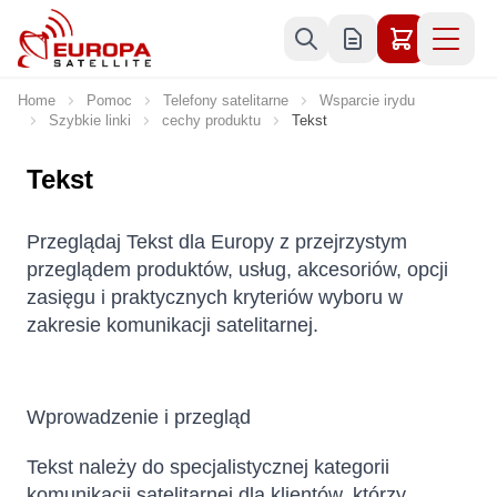
Skip to Content
Home
Pomoc
Telefony satelitarne
Wsparcie irydu
Szybkie linki
cechy produktu
Tekst
Tekst
Przeglądaj Tekst dla Europy z przejrzystym
przeglądem produktów, usług, akcesoriów, opcji
zasięgu i praktycznych kryteriów wyboru w
zakresie komunikacji satelitarnej.
Wprowadzenie i przegląd
Tekst należy do specjalistycznej kategorii
komunikacji satelitarnej dla klientów, którzy