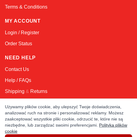
Terms & Conditions
MY ACCOUNT
Login / Register
Order Status
NEED HELP
Contact Us
Help / FAQs
Shipping
&
Returns
Używamy plików cookie, aby ulepszyć Twoje doświadczenia,
KEEP IN TOUCH!
analizować ruch na stronie i personalizować reklamy. Możesz
zaakceptować wszystkie pliki cookie, odrzucić te, które nie są
Email Address
niezbędne, lub zarządzać swoimi preferencjami.
Polityka plików
cookie