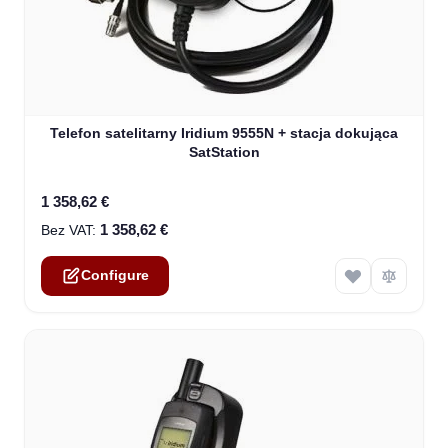
The price depends on the options chosen on the product
Telefon satelitarny Iridium 9555N + stacja dokująca
SatStation
1 358,62 €
1 358,62 €
Configure