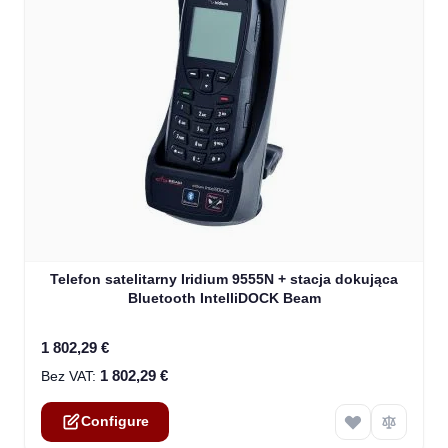
The price depends on the options chosen on the product
Telefon satelitarny Iridium 9555N + stacja dokująca
Bluetooth IntelliDOCK Beam
1 802,29 €
1 802,29 €
Configure