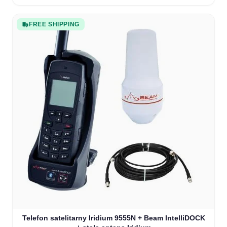
FREE SHIPPING
The price depends on the options chosen on the product
Telefon satelitarny Iridium 9555N + Beam IntelliDOCK