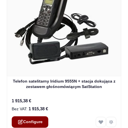
The price depends on the options chosen on the product
Telefon satelitarny Iridium 9555N + stacja dokująca z
zestawem głośnomówiącym SatStation
1 915,38 €
1 915,38 €
Configure