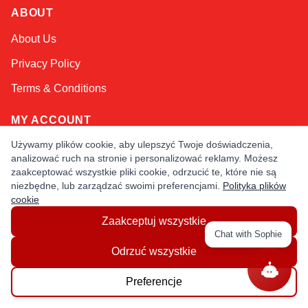
ABOUT
About Us
Privacy Policy
Terms & Conditions
MY ACCOUNT
Używamy plików cookie, aby ulepszyć Twoje doświadczenia,
Login / Register
analizować ruch na stronie i personalizować reklamy. Możesz
Order Status
zaakceptować wszystkie pliki cookie, odrzucić te, które nie są
niezbędne, lub zarządzać swoimi preferencjami.
Polityka plików
cookie
NEED HELP
Zaakceptuj wszystkie
Contact Us
Chat with Sophie
Odrzuć wszystkie
Help / FAQs
Shipping
&
Returns
Preferencje