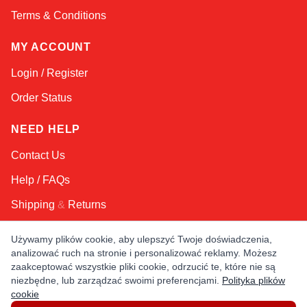
Terms & Conditions
MY ACCOUNT
Login / Register
Order Status
NEED HELP
Contact Us
Help / FAQs
Shipping
&
Returns
Używamy plików cookie, aby ulepszyć Twoje doświadczenia,
KEEP IN TOUCH!
analizować ruch na stronie i personalizować reklamy. Możesz
zaakceptować wszystkie pliki cookie, odrzucić te, które nie są
Email Address
niezbędne, lub zarządzać swoimi preferencjami.
Polityka plików
cookie