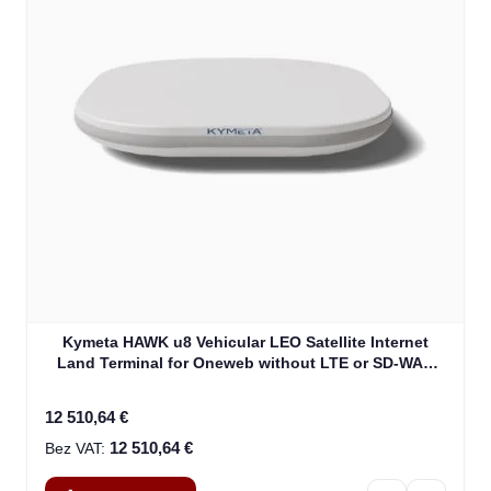
Kymeta HAWK u8 Vehicular LEO Satellite Internet
Land Terminal for Oneweb without LTE or SD-WAN
(U8922-30316-0)
12 510,64 €
12 510,64 €