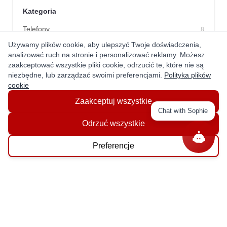
Kategoria
Telefony
8
Używamy plików cookie, aby ulepszyć Twoje doświadczenia,
Plany
0
analizować ruch na stronie i personalizować reklamy. Możesz
Wynajem
3
zaakceptować wszystkie pliki cookie, odrzucić te, które nie są
niezbędne, lub zarządzać swoimi preferencjami.
Polityka plików
cookie
Zaakceptuj wszystkie
Chat with Sophie
Odrzuć wszystkie
Get In Touch With Us!
Preferencje
ABOUT
About Us
Privacy Policy