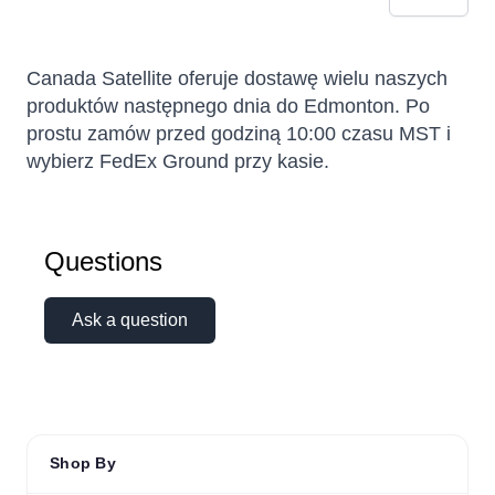
Canada Satellite oferuje dostawę wielu naszych
produktów następnego dnia do Edmonton. Po
prostu zamów przed godziną 10:00 czasu MST i
Sophie
wybierz FedEx Ground przy kasie.
Online — typically replies instantly
Questions
Ask a question
Shop By