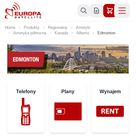
Skip to Content
Home
Produkty
Regionalny
Ameryki
Ameryka północna
Kanada
Alberta
Edmonton
Telefony
Plany
Wynajem