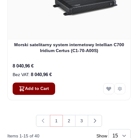
Morski satelitarny system internetowy Intellian C700
Iridium Certus (C1-70-A00S)
8 040,96 €
8 040,96 €
Add to Cart
1
2
3
You're currently reading page
Page
Page
Items
1
-
15
of
40
Show