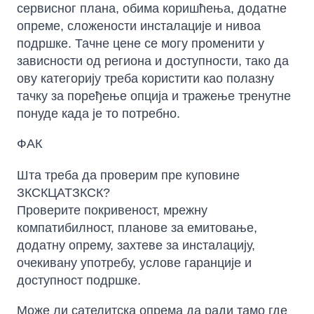
сервисног плана, обима коришћења, додатне
опреме, сложености инсталације и нивоа
подршке. Тачне цене се могу променити у
зависности од региона и доступности, тако да
ову категорију треба користити као полазну
тачку за поређење опција и тражење тренутне
понуде када је то потребно.
ФАК
Шта треба да проверим пре куповине
ЗКСКЦАТЗКСК?
Проверите покривеност, мрежну
компатибилност, планове за емитовање,
додатну опрему, захтеве за инсталацију,
очекивану употребу, услове гаранције и
доступност подршке.
Може ли сателитска опрема да ради тамо где