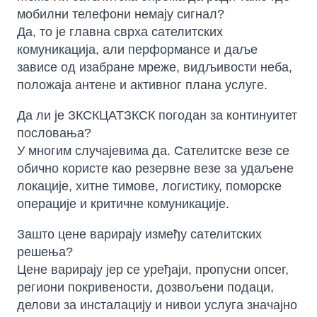
мобилни телефони немају сигнал?
Да, то је главна сврха сателитских
комуникација, али перформансе и даље
зависе од изабране мреже, видљивости неба,
положаја антене и активног плана услуге.
Да ли је ЗКСКЦАТЗКСК погодан за континуитет
пословања?
У многим случајевима да. Сателитске везе се
обично користе као резервне везе за удаљене
локације, хитне тимове, логистику, поморске
операције и критичне комуникације.
Зашто цене варирају између сателитских
решења?
Цене варирају јер се уређаји, пропусни опсег,
региони покривености, дозвољени подаци,
делови за инсталацију и нивои услуга значајно