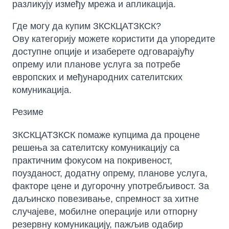
разликују између мрежа и апликација.
Где могу да купим ЗКСКЦАТЗКСК?
Ову категорију можете користити да упоредите
доступне опције и изаберете одговарајућу
опрему или планове услуга за потребе
европских и међународних сателитских
комуникација.
Резиме
ЗКСКЦАТЗКСК помаже купцима да процене
решења за сателитску комуникацију са
практичним фокусом на покривеност,
поузданост, додатну опрему, планове услуга,
факторе цене и дугорочну употребљивост. За
даљинско повезивање, спремност за хитне
случајеве, мобилне операције или отпорну
резервну комуникацију, пажљив одабир