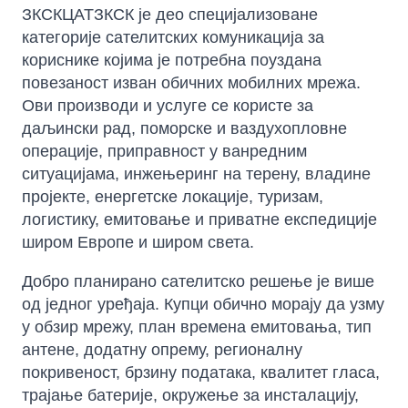
ЗКСКЦАТЗКСК је део специјализоване
категорије сателитских комуникација за
кориснике којима је потребна поуздана
повезаност изван обичних мобилних мрежа.
Ови производи и услуге се користе за
даљински рад, поморске и ваздухопловне
операције, приправност у ванредним
ситуацијама, инжењеринг на терену, владине
пројекте, енергетске локације, туризам,
логистику, емитовање и приватне експедиције
широм Европе и широм света.
Добро планирано сателитско решење је више
од једног уређаја. Купци обично морају да узму
у обзир мрежу, план времена емитовања, тип
антене, додатну опрему, регионалну
покривеност, брзину података, квалитет гласа,
трајање батерије, окружење за инсталацију,