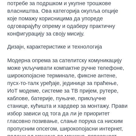
потребе за подршком и укупне трошкове
власништва. Ова категорија окупља опције
које помажу корисницима да упореде
одговарајућу опрему и одаберу практичну
конфигурацију за своју мисију.
Дизајн, карактеристике и технологија
Модерна опрема за сателитску комуникацију
може укључивати компактне ручне телефоне,
широкопојасне терминале, фиксне антене,
пусх-то-талк уређаје, јединице за праћење,
ИоТ модеме, системе за ТВ пријем, рутере,
каблове, батерије, пуњаче, прикључне
станице, кућишта и хардвер за монтажу. Прави
избор зависи од тога да ли је приоритет
гласовно позивање, слање порука са ниским
пропусним опсегом, широкопојасни интернет,