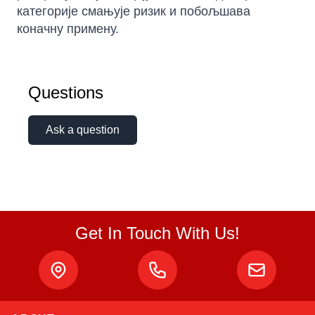
категорије смањује ризик и побољшава
коначну примену.
Questions
Ask a question
Get In Touch With Us!