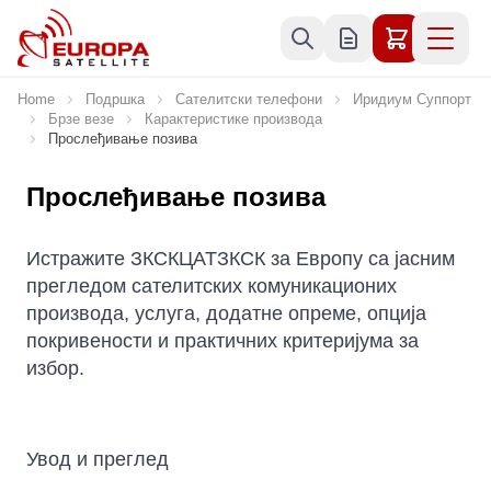
Skip to Content
Home
Подршка
Сателитски телефони
Иридиум Суппорт
Брзе везе
Карактеристике производа
Прослеђивање позива
Прослеђивање позива
Истражите ЗКСКЦАТЗКСК за Европу са јасним
прегледом сателитских комуникационих
производа, услуга, додатне опреме, опција
покривености и практичних критеријума за
избор.
Увод и преглед