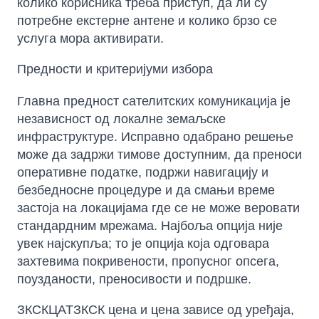
колико корисника треба приступ, да ли су
потребне екстерне антене и колико брзо се
услуга мора активирати.
Предности и критеријуми избора
Главна предност сателитских комуникација је
независност од локалне земаљске
инфраструктуре. Исправно одабрано решење
може да задржи тимове доступним, да преноси
оперативне податке, подржи навигацију и
безбедносне процедуре и да смањи време
застоја на локацијама где се не може веровати
стандардним мрежама. Најбоља опција није
увек најскупља; то је опција која одговара
захтевима покривености, пропусног опсега,
поузданости, преносивости и подршке.
ЗКСКЦАТЗКСК цена и цена зависе од уређаја,