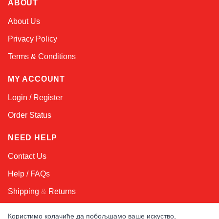
ABOUT
Sophie
About Us
Online — typically replies instantly
Privacy Policy
Terms & Conditions
MY ACCOUNT
Login / Register
Order Status
NEED HELP
Contact Us
Help / FAQs
Shipping
&
Returns
Користимо колачиће да побољшамо ваше искуство,