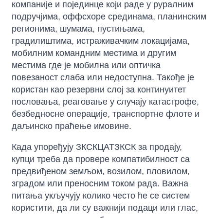
компаније и појединце који раде у руралним
подручјима, оффсхоре срединама, планинским
регионима, шумама, пустињама,
градилиштима, истраживачким локацијама,
мобилним командним местима и другим
местима где је мобилна или оптичка
повезаност слаба или недоступна. Такође је
користан као резервни слој за континуитет
пословања, реаговање у случају катастрофе,
безбедносне операције, транспортне флоте и
даљинско праћење имовине.
Када упоређују ЗКСКЦАТЗКСК за продају,
купци треба да провере компатибилност са
предвиђеном земљом, возилом, пловилом,
зградом или преносним током рада. Важна
питања укључују колико често ће се систем
користити, да ли су важнији подаци или глас,