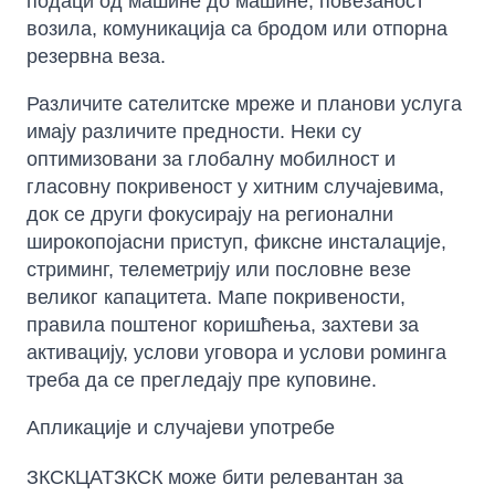
подаци од машине до машине, повезаност
возила, комуникација са бродом или отпорна
резервна веза.
Различите сателитске мреже и планови услуга
имају различите предности. Неки су
оптимизовани за глобалну мобилност и
гласовну покривеност у хитним случајевима,
док се други фокусирају на регионални
широкопојасни приступ, фиксне инсталације,
стриминг, телеметрију или пословне везе
великог капацитета. Мапе покривености,
правила поштеног коришћења, захтеви за
активацију, услови уговора и услови роминга
треба да се прегледају пре куповине.
Апликације и случајеви употребе
ЗКСКЦАТЗКСК може бити релевантан за