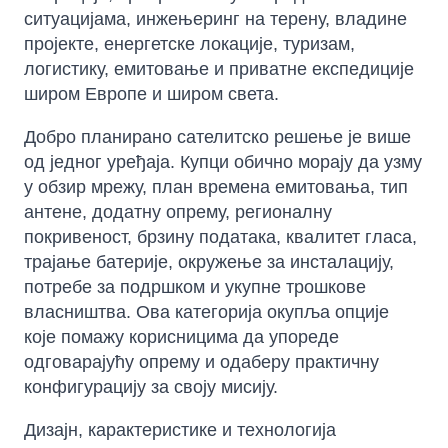
ситуацијама, инжењеринг на терену, владине
пројекте, енергетске локације, туризам,
логистику, емитовање и приватне експедиције
широм Европе и широм света.
Добро планирано сателитско решење је више
од једног уређаја. Купци обично морају да узму
у обзир мрежу, план времена емитовања, тип
антене, додатну опрему, регионалну
покривеност, брзину података, квалитет гласа,
трајање батерије, окружење за инсталацију,
потребе за подршком и укупне трошкове
власништва. Ова категорија окупља опције
које помажу корисницима да упореде
одговарајућу опрему и одаберу практичну
конфигурацију за своју мисију.
Дизајн, карактеристике и технологија