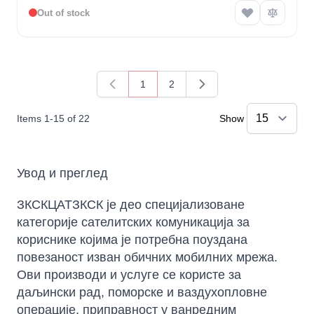
Out of stock
1
2
You're currently reading page
Page
Items
1
-
15
of
22
Show
Увод и преглед
ЗКСКЦАТЗКСК је део специјализоване
категорије сателитских комуникација за
кориснике којима је потребна поуздана
повезаност изван обичних мобилних мрежа.
Ови производи и услуге се користе за
даљински рад, поморске и ваздухопловне
операције, приправност у ванредним