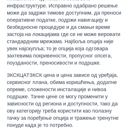
инфраструктуре. Исправно одабрано решење
може да задржи тимове доступним, да преноси
оперативне податке, подржи навигацију и
безбедносне процедуре и да смањи време
застоја на локацијама где се не може веровати
стандардним мрежама. Најбоља опција није
увек најскупља; то је опција која одговара
захтевима покривености, пропусног опсега,
поузданости, преносивости и подршке.
ЗКСКЦАТЗКСК цена и цена зависе од уређаја,
сервисног плана, обима коришћења, додатне
опреме, сложености инсталације и нивоа
подршке. Тачне цене се могу променити у
зависности од региона и доступности, тако да
ову категорију треба користити као полазну
тачку за поређење опција и тражење тренутне
понуде када је то потребно.