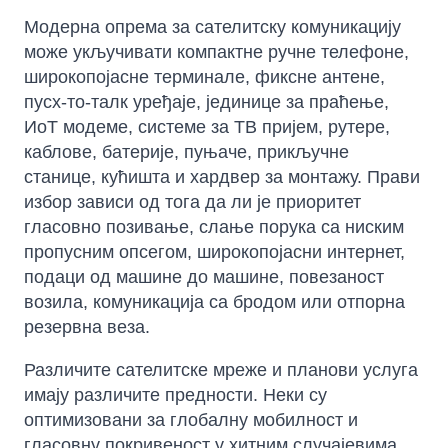
Модерна опрема за сателитску комуникацију
може укључивати компактне ручне телефоне,
широкопојасне терминале, фиксне антене,
пусх-то-талк уређаје, јединице за праћење,
ИоТ модеме, системе за ТВ пријем, рутере,
каблове, батерије, пуњаче, прикључне
станице, кућишта и хардвер за монтажу. Прави
избор зависи од тога да ли је приоритет
гласовно позивање, слање порука са ниским
пропусним опсегом, широкопојасни интернет,
подаци од машине до машине, повезаност
возила, комуникација са бродом или отпорна
резервна веза.
Различите сателитске мреже и планови услуга
имају различите предности. Неки су
оптимизовани за глобалну мобилност и
гласовну покривеност у хитним случајевима,