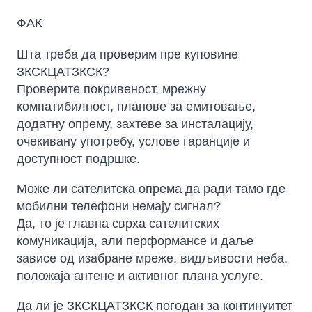
ФАК
Шта треба да проверим пре куповине
ЗКСКЦАТЗКСК?
Проверите покривеност, мрежну
компатибилност, планове за емитовање,
додатну опрему, захтеве за инсталацију,
очекивану употребу, услове гаранције и
доступност подршке.
Може ли сателитска опрема да ради тамо где
мобилни телефони немају сигнал?
Да, то је главна сврха сателитских
комуникација, али перформансе и даље
зависе од изабране мреже, видљивости неба,
положаја антене и активног плана услуге.
Да ли је ЗКСКЦАТЗКСК погодан за континуитет