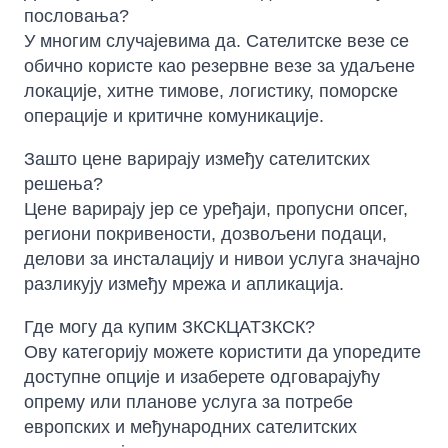
пословања?
У многим случајевима да. Сателитске везе се
обично користе као резервне везе за удаљене
локације, хитне тимове, логистику, поморске
операције и критичне комуникације.
Зашто цене варирају између сателитских
решења?
Цене варирају јер се уређаји, пропусни опсег,
региони покривености, дозвољени подаци,
делови за инсталацију и нивои услуга значајно
разликују између мрежа и апликација.
Где могу да купим ЗКСКЦАТЗКСК?
Ову категорију можете користити да упоредите
доступне опције и изаберете одговарајућу
опрему или планове услуга за потребе
европских и међународних сателитских