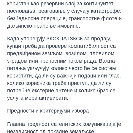
користан као резервни слој за континуитет
пословања, реаговање у случају катастрофе,
безбедносне операције, транспортне флоте и
даљинско праћење имовине.
Када упоређују ЗКСКЦАТЗКСК за продају,
купци треба да провере компатибилност са
предвиђеном земљом, возилом, пловилом,
зградом или преносним током рада. Важна
питања укључују колико често ће се систем
користити, да ли су важнији подаци или глас,
колико корисника треба приступ, да ли су
потребне екстерне антене и колико брзо се
услуга мора активирати.
Предности и критеријуми избора
Главна предност сателитских комуникација је
независност од локалне земаљске