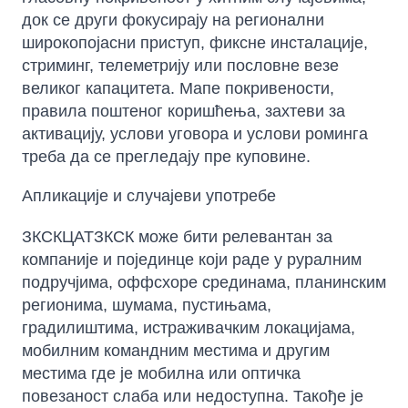
док се други фокусирају на регионални
широкопојасни приступ, фиксне инсталације,
стриминг, телеметрију или пословне везе
великог капацитета. Мапе покривености,
правила поштеног коришћења, захтеви за
активацију, услови уговора и услови роминга
треба да се прегледају пре куповине.
Апликације и случајеви употребе
ЗКСКЦАТЗКСК може бити релевантан за
компаније и појединце који раде у руралним
подручјима, оффсхоре срединама, планинским
регионима, шумама, пустињама,
градилиштима, истраживачким локацијама,
мобилним командним местима и другим
местима где је мобилна или оптичка
повезаност слаба или недоступна. Такође је