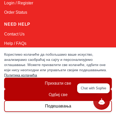
Login / Register
Order Status
NEED HELP
Contact Us
Help / FAQs
Shipping
&
Returns
Користимо колачиће да побољшамо ваше искуство,
анализирамо саобраћај на сајту и персонализујемо
оглашавање. Можете прихватити све колачиће, одбити оне
KEEP IN TOUCH!
који нису неопходни или управљати својим подешавањима.
Политика колачића
Email Address
Прихвати све
Chat with Sophie
Одбиј све
AFRICA
ASIA
AUSTRALIA
CANADA
EUROPE
LATIN AMERICA
USA
Подешавања