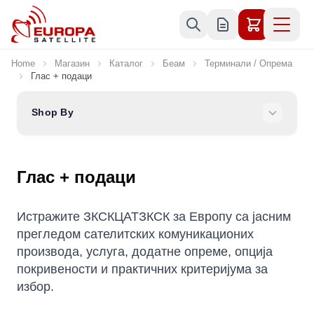
Skip to Content
Home
Магазин
Каталог
Беам
Терминали / Опрема
Глас + подаци
Shop By
Глас + подаци
Истражите ЗКСКЦАТЗКСК за Европу са јасним
прегледом сателитских комуникационих
производа, услуга, додатне опреме, опција
покривености и практичних критеријума за
избор.