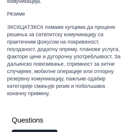
комуникација.
Резиме
ЗКСКЦАТЗКСК помаже купцима да процене
решења за сателитску комуникацију са
практичним фокусом на покривеност,
поузданост, додатну опрему, планове услуга,
факторе цене и дугорочну употребљивост. За
даљинско повезивање, спремност за хитне
случајеве, мобилне операције или отпорну
резервну комуникацију, пажљив одабир
категорије смањује ризик и побољшава
коначну примену.
Questions