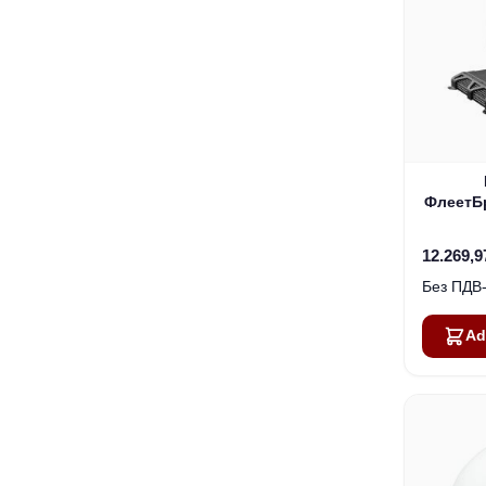
ФлеетБ
интерне
12.269,9
Ad