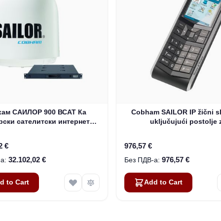
хам САИЛОР 900 ВСАТ Ка
Cobham SAILOR IP žični sl
рски сателитски интернет
uključujući postolje 
истем (407090Д-00501)
FBB150/250/500 (403670A
2 €
976,57 €
32.102,02 €
976,57 €
d to Cart
Add to Cart