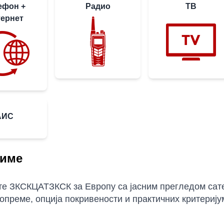
ефон +
Радио
ТВ
ернет
АИС
име
е ЗКСКЦАТЗКСК за Европу са јасним прегледом сате
опреме, опција покривености и практичних критерију