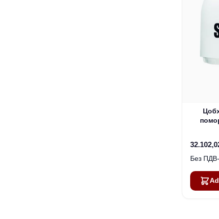
Цоб
помо
с
32.102,0
Ad