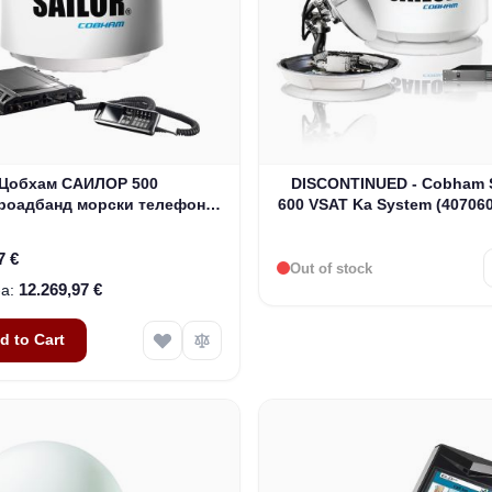
Цобхам САИЛОР 500
DISCONTINUED - Cobham
роадбанд морски телефон и
600 VSAT Ka System (40706
т систем без ИП слушалице
(403740А-00571)
7 €
Out of stock
12.269,97 €
d to Cart