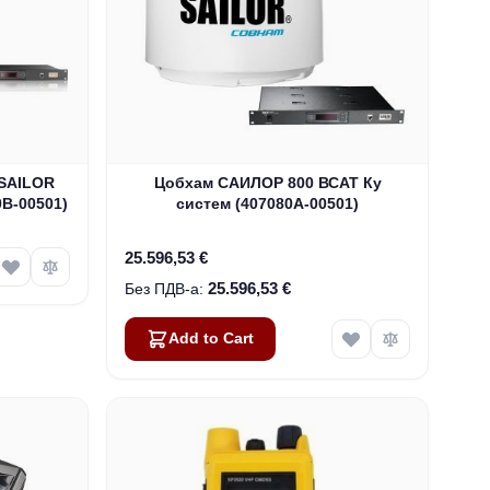
 SAILOR
Цобхам САИЛОР 800 ВСАТ Ку
0B-00501)
систем (407080А-00501)
25.596,53 €
25.596,53 €
Add to Cart