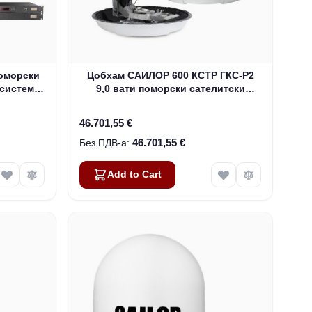
оморски
Цобхам САИЛОР 600 КСТР ГКС-Р2
 систем
9,0 вати поморски сателитски
интернет систем за Инмарсат ГКС
(407560Д-00540)
46.701,55 €
46.701,55 €
Add to Cart