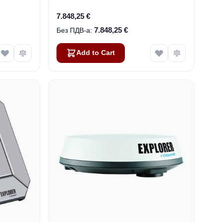
19'' okviru (403742A-00591)
7.848,25 €
7.848,25 €
Add to Cart