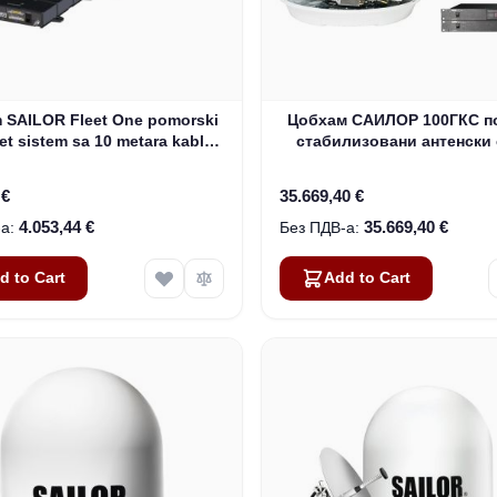
 SAILOR Fleet One pomorski
Цобхам САИЛОР 100ГКС п
et sistem sa 10 metara kabl
стабилизовани антенски
(403744A-00591)
(407090Ц-00501)
 €
35.669,40 €
4.053,44 €
35.669,40 €
d to Cart
Add to Cart