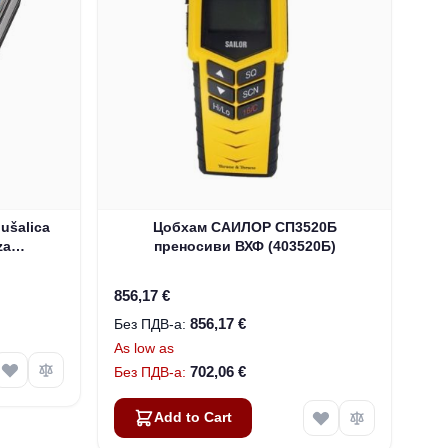
ušalica
Цобхам САИЛОР СП3520Б
za
преносиви ВХФ (403520Б)
-00500)
856,17 €
856,17 €
As low as
702,06 €
Add to Cart