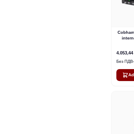
Cobham
intern
4.053,44
Ad