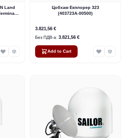
AN Land
Цобхам Екплорер 323
Terminal
(403723А-00500)
3.821,56 €
3.821,56 €
Add to Cart