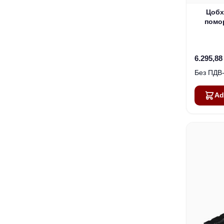
Цобх
помо
те
6.295,88
Ad