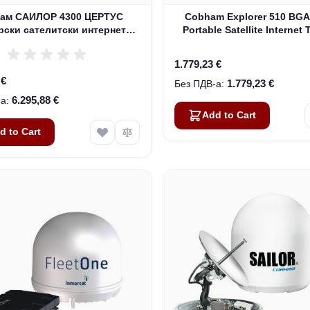
ам САИЛОР 4300 ЦЕРТУС
Cobham Explorer 510 BG
рски сателитски интернет
Portable Satellite Internet 
рминал (404330А-00500)
(Pre-Owned)
1.779,23 €
 €
1.779,23 €
6.295,88 €
Add to Cart
d to Cart