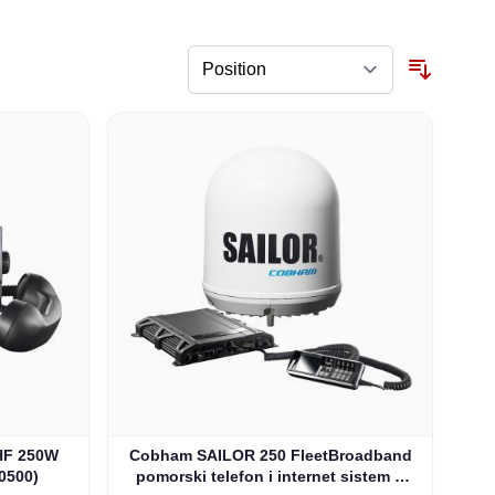
HF 250W
Cobham SAILOR 250 FleetBroadband
0500)
pomorski telefon i internet sistem u