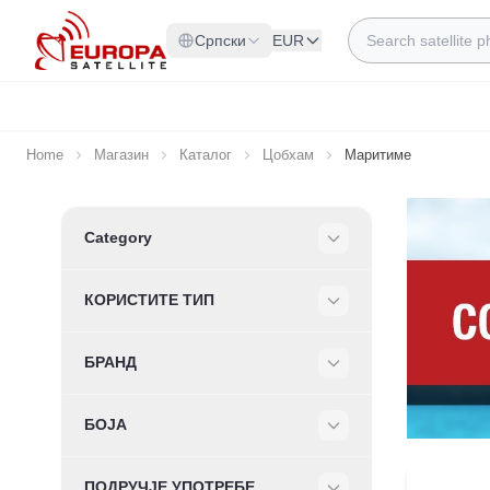
Skip to Content
Search
Српски
EUR
Home
Магазин
Каталог
Цобхам
Маритиме
Skip to product list
Category
Filter
КОРИСТИТЕ ТИП
Filter
БРАНД
Filter
БОЈА
Filter
ПОДРУЧЈЕ УПОТРЕБЕ