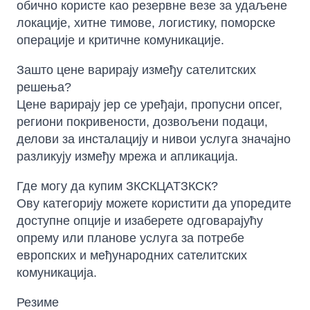
обично користе као резервне везе за удаљене
локације, хитне тимове, логистику, поморске
операције и критичне комуникације.
Зашто цене варирају између сателитских
решења?
Цене варирају јер се уређаји, пропусни опсег,
региони покривености, дозвољени подаци,
делови за инсталацију и нивои услуга значајно
разликују између мрежа и апликација.
Где могу да купим ЗКСКЦАТЗКСК?
Ову категорију можете користити да упоредите
доступне опције и изаберете одговарајућу
опрему или планове услуга за потребе
европских и међународних сателитских
комуникација.
Резиме