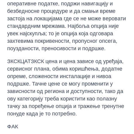
оперативне податке, подржи навигацију и
безбедносне процедуре и да смањи време
застоја на локацијама где се не може веровати
стандардним мрежама. Најбоља опција није
увек најскупља; то је опција која одговара
захтевима покривености, пропусног опсега,
поузданости, преносивости и подршке.
ЗКСКЦАТЗКСК цена и цена зависе од уређаја,
сервисног плана, обима коришћења, додатне
опреме, сложености инсталације и нивоа
подршке. Тачне цене се могу променити у
зависности од региона и доступности, тако да
ову категорију треба користити као полазну
тачку за поређење опција и тражење тренутне
понуде када је то потребно.
ФАК