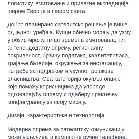
логистику, емитовање и приватне експедиције
широм Европе и широм света.
Добро планирано сателитско решење је више
од једног уређаја. Купци обично морају да узму
у обзир мрежу, план времена емитовања, тип
антене, додатну опрему, регионалну
покривеност, брзину података, квалитет гласа,
трајање батерије, окружење за инсталацију,
потребе за подршком и укупне трошкове
власништва. Ова категорија окупља опције
које помажу корисницима да упореде
одговарајућу опрему и одаберу практичну
конфигурацију за своју мисију.
Дизајн, карактеристике и технологија
Модерна опрема за сателитску комуникацију
може укључивати компактне ручне телефоне,