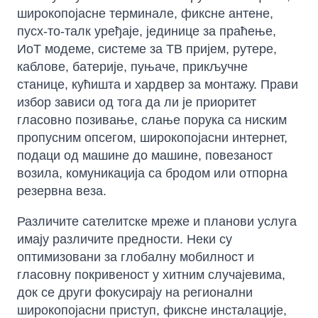
широкопојасне терминале, фиксне антене,
пусх-то-талк уређаје, јединице за праћење,
ИоТ модеме, системе за ТВ пријем, рутере,
каблове, батерије, пуњаче, прикључне
станице, кућишта и хардвер за монтажу. Прави
избор зависи од тога да ли је приоритет
гласовно позивање, слање порука са ниским
пропусним опсегом, широкопојасни интернет,
подаци од машине до машине, повезаност
возила, комуникација са бродом или отпорна
резервна веза.
Различите сателитске мреже и планови услуга
имају различите предности. Неки су
оптимизовани за глобалну мобилност и
гласовну покривеност у хитним случајевима,
док се други фокусирају на регионални
широкопојасни приступ, фиксне инсталације,