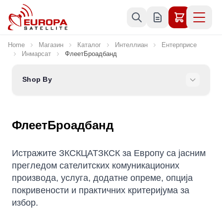
Skip to Content
Home
Магазин
Каталог
Интеллиан
Ентерприсе
Инмарсат
ФлеетБроадбанд
Shop By
ФлеетБроадбанд
Истражите ЗКСКЦАТЗКСК за Европу са јасним
прегледом сателитских комуникационих
производа, услуга, додатне опреме, опција
покривености и практичних критеријума за
избор.