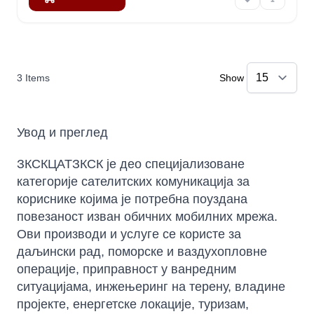
3
Items
Show
Увод и преглед
ЗКСКЦАТЗКСК је део специјализоване
категорије сателитских комуникација за
кориснике којима је потребна поуздана
повезаност изван обичних мобилних мрежа.
Ови производи и услуге се користе за
даљински рад, поморске и ваздухопловне
операције, приправност у ванредним
ситуацијама, инжењеринг на терену, владине
пројекте, енергетске локације, туризам,