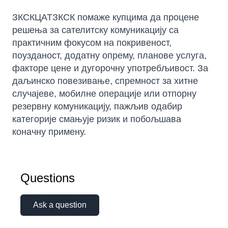
ЗКСКЦАТЗКСК помаже купцима да процене
решења за сателитску комуникацију са
практичним фокусом на покривеност,
поузданост, додатну опрему, планове услуга,
факторе цене и дугорочну употребљивост. За
даљинско повезивање, спремност за хитне
случајеве, мобилне операције или отпорну
резервну комуникацију, пажљив одабир
категорије смањује ризик и побољшава
коначну примену.
Questions
Ask a question