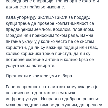
безбедносне операције, транспортне флоте и
даљинско праћење имовине.
Када упоређују ЗКСКЦАТЗКСК за продају,
купци треба да провере компатибилност са
предвиђеном земљом, возилом, пловилом,
зградом или преносним током рада. Важна
питања укључују колико често ће се систем
користити, да ли су важнији подаци или глас,
колико корисника треба приступ, да ли су
потребне екстерне антене и колико брзо се
услуга мора активирати.
Предности и критеријуми избора
Главна предност сателитских комуникација је
независност од локалне земаљске
инфраструктуре. Исправно одабрано решење
може да задржи тимове доступним, да преноси