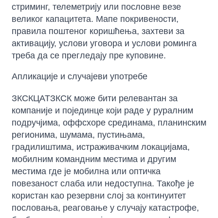
стриминг, телеметрију или пословне везе
великог капацитета. Мапе покривености,
правила поштеног коришћења, захтеви за
активацију, услови уговора и услови роминга
треба да се прегледају пре куповине.
Апликације и случајеви употребе
ЗКСКЦАТЗКСК може бити релевантан за
компаније и појединце који раде у руралним
подручјима, оффсхоре срединама, планинским
регионима, шумама, пустињама,
градилиштима, истраживачким локацијама,
мобилним командним местима и другим
местима где је мобилна или оптичка
повезаност слаба или недоступна. Такође је
користан као резервни слој за континуитет
пословања, реаговање у случају катастрофе,