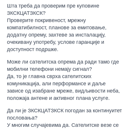
Шта треба да проверим пре куповине
ЗКСКЦАТЗКСК?
Проверите покривеност, мрежну
компатибилност, планове за емитовање,
додатну опрему, захтеве за инсталацију,
очекивану употребу, услове гаранције и
доступност подршке.
Може ли сателитска опрема да ради тамо где
мобилни телефони немају сигнал?
Да, то је главна сврха сателитских
комуникација, али перформансе и даље
зависе од изабране мреже, видљивости неба,
положаја антене и активног плана услуге.
Да ли је ЗКСКЦАТЗКСК погодан за континуитет
пословања?
У многим случајевима да. Сателитске везе се