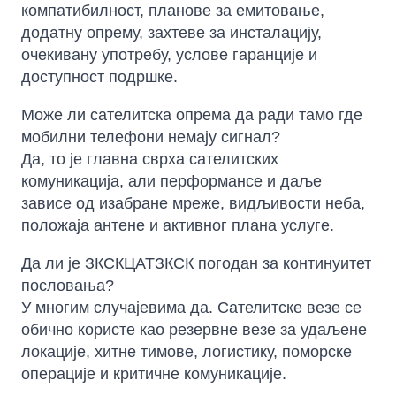
компатибилност, планове за емитовање,
додатну опрему, захтеве за инсталацију,
очекивану употребу, услове гаранције и
доступност подршке.
Може ли сателитска опрема да ради тамо где
мобилни телефони немају сигнал?
Да, то је главна сврха сателитских
комуникација, али перформансе и даље
зависе од изабране мреже, видљивости неба,
положаја антене и активног плана услуге.
Да ли је ЗКСКЦАТЗКСК погодан за континуитет
пословања?
У многим случајевима да. Сателитске везе се
обично користе као резервне везе за удаљене
локације, хитне тимове, логистику, поморске
операције и критичне комуникације.