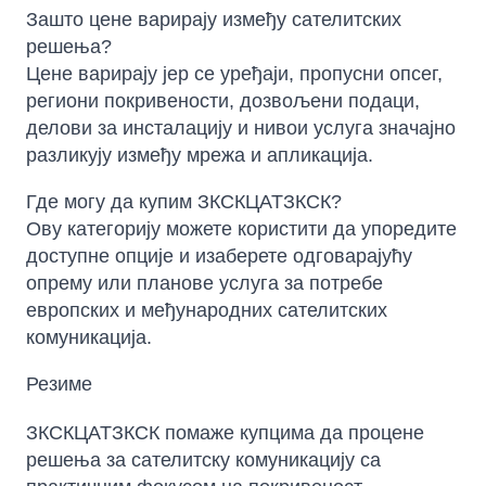
Зашто цене варирају између сателитских
решења?
Цене варирају јер се уређаји, пропусни опсег,
региони покривености, дозвољени подаци,
делови за инсталацију и нивои услуга значајно
разликују између мрежа и апликација.
Где могу да купим ЗКСКЦАТЗКСК?
Ову категорију можете користити да упоредите
доступне опције и изаберете одговарајућу
опрему или планове услуга за потребе
европских и међународних сателитских
комуникација.
Резиме
ЗКСКЦАТЗКСК помаже купцима да процене
решења за сателитску комуникацију са