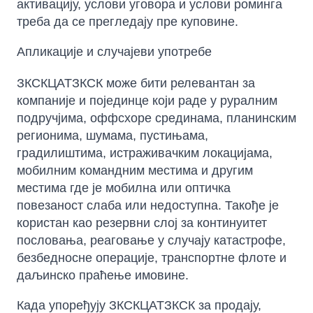
активацију, услови уговора и услови роминга
треба да се прегледају пре куповине.
Апликације и случајеви употребе
ЗКСКЦАТЗКСК може бити релевантан за
компаније и појединце који раде у руралним
подручјима, оффсхоре срединама, планинским
регионима, шумама, пустињама,
градилиштима, истраживачким локацијама,
мобилним командним местима и другим
местима где је мобилна или оптичка
повезаност слаба или недоступна. Такође је
користан као резервни слој за континуитет
пословања, реаговање у случају катастрофе,
безбедносне операције, транспортне флоте и
даљинско праћење имовине.
Када упоређују ЗКСКЦАТЗКСК за продају,