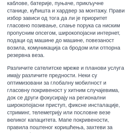
каблове, батерије, пуњаче, прикључне
станице, кућишта и хардвер за монтажу. Прави
избор зависи од тога да ли је приоритет
гласовно позивање, слање порука са ниским
пропусним опсегом, широкопојасни интернет,
подаци од машине до машине, повезаност
возила, комуникација са бродом или отпорна
резервна веза.
Различите сателитске мреже и планови услуга
имају различите предности. Неки су
оптимизовани за глобалну мобилност и
гласовну покривеност у хитним случајевима,
док се други фокусирају на регионални
широкопојасни приступ, фиксне инсталације,
стриминг, телеметрију или пословне везе
великог капацитета. Мапе покривености,
правила поштеног коришћења, захтеви за