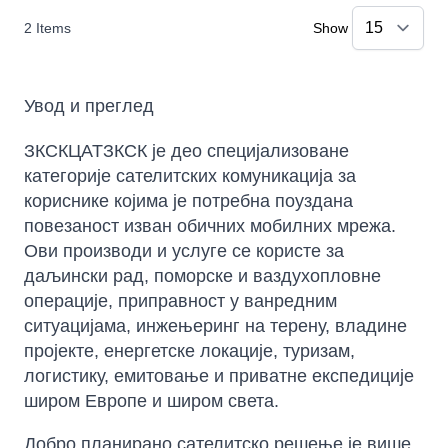
2
Items
Show
Увод и преглед
ЗКСКЦАТЗКСК је део специјализоване
категорије сателитских комуникација за
кориснике којима је потребна поуздана
повезаност изван обичних мобилних мрежа.
Ови производи и услуге се користе за
даљински рад, поморске и ваздухопловне
операције, приправност у ванредним
ситуацијама, инжењеринг на терену, владине
пројекте, енергетске локације, туризам,
логистику, емитовање и приватне експедиције
широм Европе и широм света.
Добро планирано сателитско решење је више