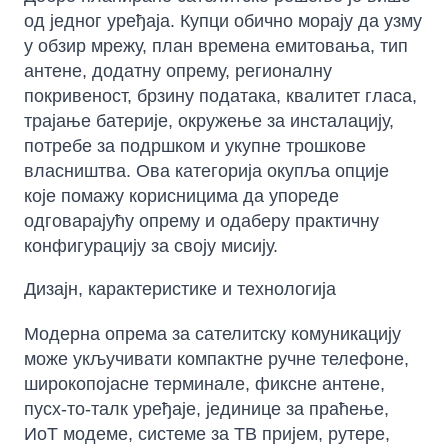
од једног уређаја. Купци обично морају да узму
у обзир мрежу, план времена емитовања, тип
антене, додатну опрему, регионалну
покривеност, брзину података, квалитет гласа,
трајање батерије, окружење за инсталацију,
потребе за подршком и укупне трошкове
власништва. Ова категорија окупља опције
које помажу корисницима да упореде
одговарајућу опрему и одаберу практичну
конфигурацију за своју мисију.
Дизајн, карактеристике и технологија
Модерна опрема за сателитску комуникацију
може укључивати компактне ручне телефоне,
широкопојасне терминале, фиксне антене,
пусх-то-талк уређаје, јединице за праћење,
ИоТ модеме, системе за ТВ пријем, рутере,