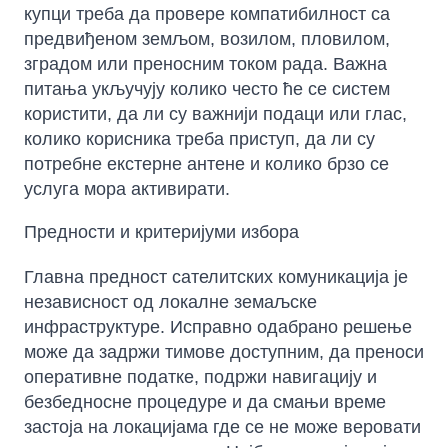
купци треба да провере компатибилност са
предвиђеном земљом, возилом, пловилом,
зградом или преносним током рада. Важна
питања укључују колико често ће се систем
користити, да ли су важнији подаци или глас,
колико корисника треба приступ, да ли су
потребне екстерне антене и колико брзо се
услуга мора активирати.
Предности и критеријуми избора
Главна предност сателитских комуникација је
независност од локалне земаљске
инфраструктуре. Исправно одабрано решење
може да задржи тимове доступним, да преноси
оперативне податке, подржи навигацију и
безбедносне процедуре и да смањи време
застоја на локацијама где се не може веровати