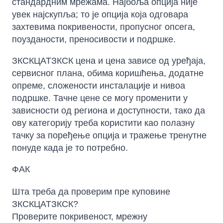
стандардним мрежама. Најбоља опција није
увек најскупља; то је опција која одговара
захтевима покривености, пропусног опсега,
поузданости, преносивости и подршке.
ЗКСКЦАТЗКСК цена и цена зависе од уређаја,
сервисног плана, обима коришћења, додатне
опреме, сложености инсталације и нивоа
подршке. Тачне цене се могу променити у
зависности од региона и доступности, тако да
ову категорију треба користити као полазну
тачку за поређење опција и тражење тренутне
понуде када је то потребно.
ФАК
Шта треба да проверим пре куповине
ЗКСКЦАТЗКСК?
Проверите покривеност, мрежну