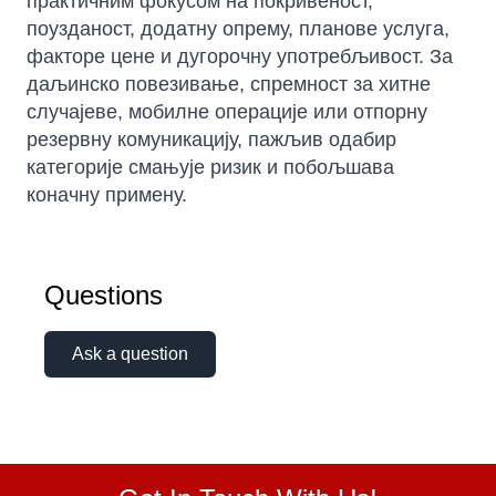
практичним фокусом на покривеност,
поузданост, додатну опрему, планове услуга,
факторе цене и дугорочну употребљивост. За
даљинско повезивање, спремност за хитне
случајеве, мобилне операције или отпорну
резервну комуникацију, пажљив одабир
категорије смањује ризик и побољшава
коначну примену.
Questions
Ask a question