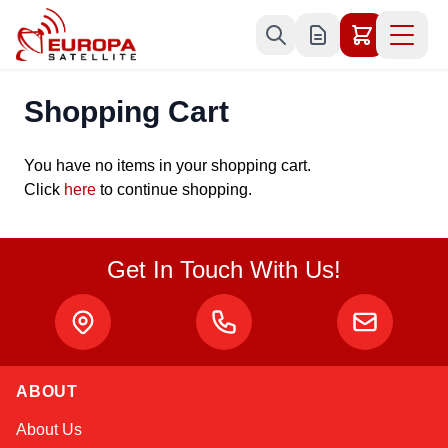
Skip to Content
Shopping Cart
You have no items in your shopping cart.
Click
here
to continue shopping.
Get In Touch With Us!
ABOUT
Sophie
About Us
Online — typically replies instantly