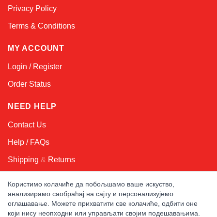
Privacy Policy
Terms & Conditions
MY ACCOUNT
Login / Register
Order Status
NEED HELP
Contact Us
Help / FAQs
Shipping
&
Returns
Користимо колачиће да побољшамо ваше искуство,
KEEP IN TOUCH!
анализирамо саобраћај на сајту и персонализујемо
оглашавање. Можете прихватити све колачиће, одбити оне
Email Address
који нису неопходни или управљати својим подешавањима.