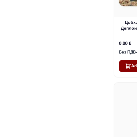
Цобх
Деплои
0,00 €
Ad