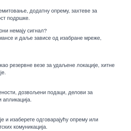
емитовање, додатну опрему, захтеве за
ост подршке.
они немају сигнал?
рмансе и даље зависе од изабране мреже,
 као резервне везе за удаљене локације, хитне
је.
вености, дозвољени подаци, делови за
и апликација.
је и изаберете одговарајућу опрему или
ских комуникација.