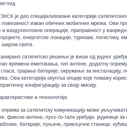
реглед
КСК је део специјализоване категорије сателитских 
 повезаност изван обичних мобилних мрежа. Ови про
 и ваздухопловне операције, приправност у ванредн
пројекте, енергетске локације, туризам, логистику,
 широм света.
анирано сателитско решење је више од једног уређај
лан времена емитовања, тип антене, додатну опрему,
 гласа, трајање батерије, окружење за инсталацију,
ва. Ова категорија окупља опције које помажу кори
практичну конфигурацију за своју мисију.
карактеристике и технологија
опрема за сателитску комуникацију може укључиват
е, фиксне антене, пусх-то-талк уређаје, јединице за
каблове, батерије, пуњаче, прикључне станице, кући