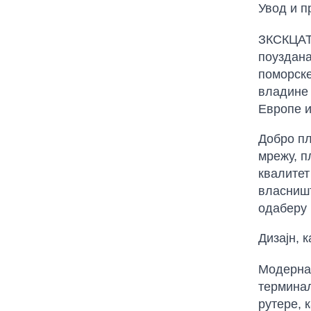
Увод и п
ЗКСКЦАТЗ
поуздана
поморске
владине 
Европе и
Добро пл
мрежу, п
квалитет
власништ
одаберу 
Дизајн, 
Модерна 
терминал
рутере, 