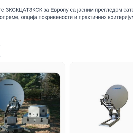
е ЗКСКЦАТЗКСК за Европу са јасним прегледом сате
опреме, опција покривености и практичних критерију