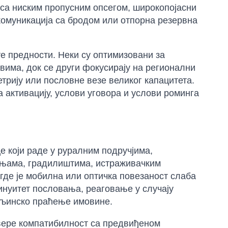
 са ниским пропусним опсегом, широкопојасни
комуникација са бродом или отпорна резервна
е предности. Неки су оптимизовани за
вима, док се други фокусирају на регионални
етрију или пословне везе великог капацитета.
 активацију, услови уговора и услови роминга
 који раде у руралним подручјима,
ињама, градилиштима, истраживачким
де је мобилна или оптичка повезаност слаба
тинуитет пословања, реаговање у случају
аљинско праћење имовине.
овере компатибилност са предвиђеном