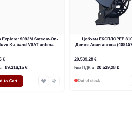
 Explorer 9092M Satcom-On-
Цобхам ЕКСПЛОРЕР 81
ove Ku-band VSAT antena
Дриве-Аваи антена (408157
5 €
20.539,28 €
89.316,15 €
20.539,28 €
Out of stock
d to Cart