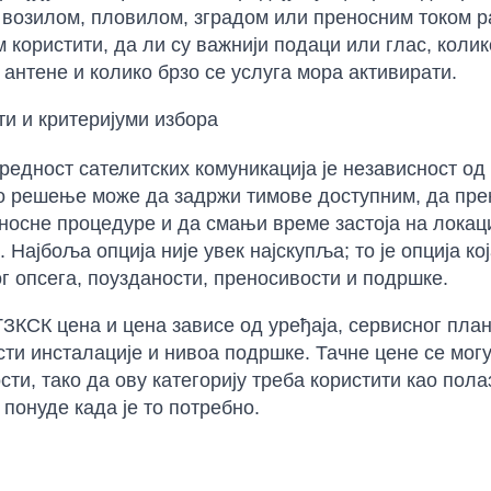
возилом, пловилом, зградом или преносним током ра
м користити, да ли су важнији подаци или глас, коли
 антене и колико брзо се услуга мора активирати.
и и критеријуми избора
редност сателитских комуникација је независност о
 решење може да задржи тимове доступним, да прен
носне процедуре и да смањи време застоја на локац
 Најбоља опција није увек најскупља; то је опција к
г опсега, поузданости, преносивости и подршке.
КСК цена и цена зависе од уређаја, сервисног пла
ти инсталације и нивоа подршке. Тачне цене се могу
сти, тако да ову категорију треба користити као пол
 понуде када је то потребно.