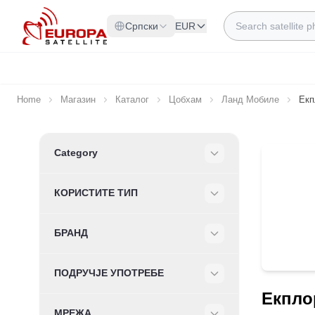
Skip to Content
Search
Српски
EUR
Home
Магазин
Каталог
Цобхам
Ланд Мобиле
Екп
Skip to product list
Category
Filter
КОРИСТИТЕ ТИП
Filter
БРАНД
Filter
ПОДРУЧЈЕ УПОТРЕБЕ
Filter
Екпло
МРЕЖА