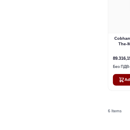
Cobham
The-M
89.316,1
Ad
6
Items