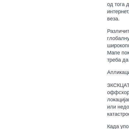
од тога 
интернет
веза.
Различит
глобалну
широкопо
Мапе пок
треба да
Апликаци
ЗКСКЦАТЗ
оффсхор
локација
или недо
катастро
Када упо