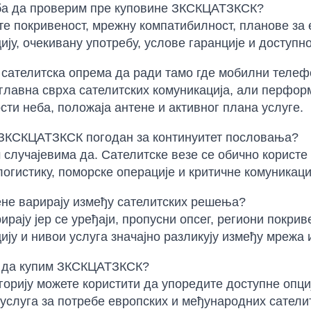
ба да проверим пре куповине ЗКСКЦАТЗКСК?
е покривеност, мрежну компатибилност, планове за 
ију, очекивану употребу, услове гаранције и доступн
сателитска опрема да ради тамо где мобилни телеф
е главна сврха сателитских комуникација, али перфо
ти неба, положаја антене и активног плана услуге.
 ЗКСКЦАТЗКСК погодан за континуитет пословања?
 случајевима да. Сателитске везе се обично користе
логистику, поморске операције и критичне комуникаци
не варирају између сателитских решења?
ирају јер се уређаји, пропусни опсег, региони покри
ију и нивои услуга значајно разликују између мрежа 
у да купим ЗКСКЦАТЗКСК?
горију можете користити да упоредите доступне опци
услуга за потребе европских и међународних сателит