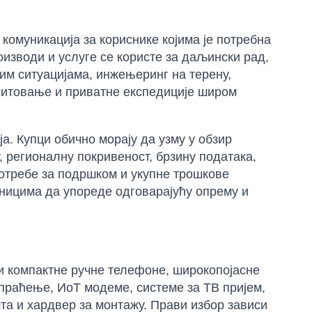
комуникација за кориснике којима је потребна
изводи и услуге се користе за даљински рад,
им ситуацијама, инжењеринг на терену,
 емитовање и приватне експедиције широм
а. Купци обично морају да узму у обзир
 регионалну покривеност, брзину података,
 потребе за подршком и укупне трошкове
сницима да упореде одговарајућу опрему и
и компактне ручне телефоне, широкопојасне
 праћење, ИоТ модеме, системе за ТВ пријем,
шта и хардвер за монтажу. Прави избор зависи