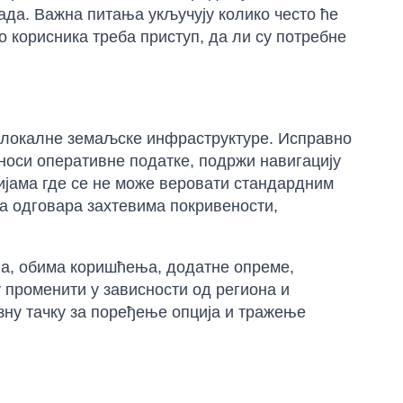
да. Важна питања укључују колико често ће
ко корисника треба приступ, да ли су потребне
д локалне земаљске инфраструктуре. Исправно
оси оперативне податке, подржи навигацију
ијама где се не може веровати стандардним
оја одговара захтевима покривености,
на, обима коришћења, додатне опреме,
 променити у зависности од региона и
азну тачку за поређење опција и тражење