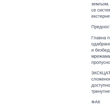
земљом, 
се систе
екстерне
Предност
Главна п
одабрано
и безбед
мрежама.
пропусно
ЗКСКЦАТЗ
сложенос
доступно
тренутне
ФАК