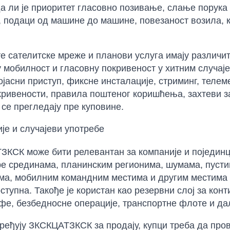
да ли је приоритет гласовно позивање, слање порука
, подаци од машине до машине, повезаност возила, 
е сателитске мреже и планови услуга имају различит
 мобилност и гласовну покривеност у хитним случаје
јасни приступ, фиксне инсталације, стриминг, телем
ривености, правила поштеног коришћења, захтеви за
 се прегледају пре куповине.
је и случајеви употребе
КСК може бити релевантан за компаније и појединце
е срединама, планинским регионима, шумама, пуст
ма, мобилним командним местима и другим местима г
ступна. Такође је користан као резервни слој за кон
фе, безбедносне операције, транспортне флоте и д
ређују ЗКСКЦАТЗКСК за продају, купци треба да пр