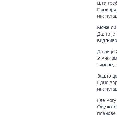
Шта тре
Проверит
инсталац
Може ли 
Да, то ј
видљивос
Да ли је
У многим
тимове, 
Зашто це
Цене вар
инсталац
Где мог
Ову кате
планове 