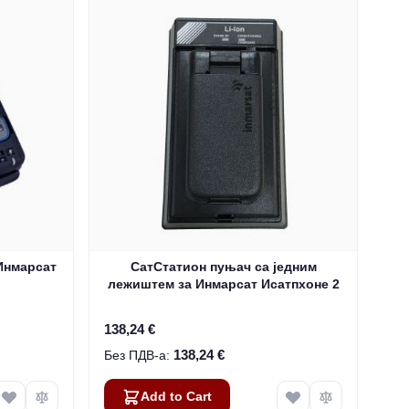
Инмарсат
СатСтатион пуњач са једним
лежиштем за Инмарсат Исатпхоне 2
138,24 €
138,24 €
Add to Cart