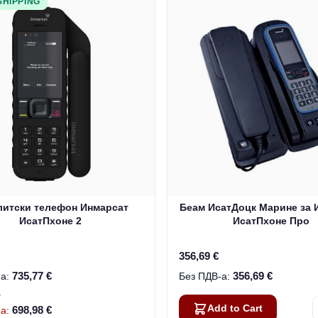
SHIPPING
литски телефон Инмарсат
Беам ИсатДоцк Марине за 
ИсатПхоне 2
ИсатПхоне Про
356,69 €
735,77 €
356,69 €
s
Add to Cart
698,98 €