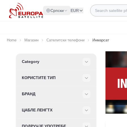
Skip to Content
Search
Српски
EUR
Home
Магазин
Сателитски телефони
Инмарсат
Skip to product list
Category
Filter
КОРИСТИТЕ ТИП
Filter
БРАНД
Filter
ЦАБЛЕ ЛЕНГТХ
Filter
ПОДРУЧЈЕ УПОТРЕБЕ