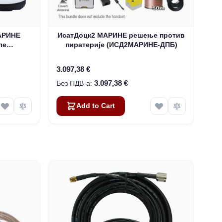
АРИНЕ
ИсатДоцк2 МАРИНЕ решење против
ле
пиратерије (ИСД2МАРИНЕ-ДПБ)
)
3.097,38 €
3.097,38 €
Add to Cart