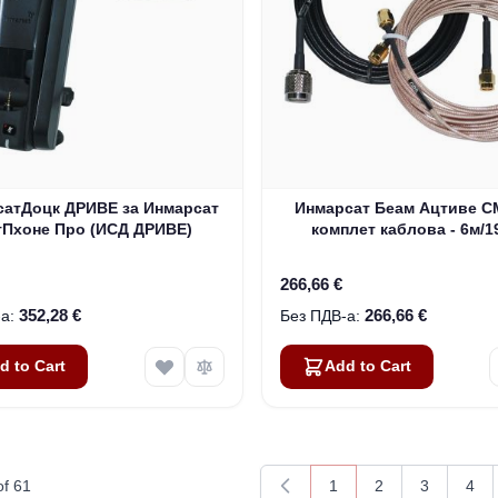
сатДоцк ДРИВЕ за Инмарсат
Инмарсат Беам Ацтиве 
тПхоне Про (ИСД ДРИВЕ)
комплет каблова - 6м/1
(ИСД932)
266,66 €
352,28 €
266,66 €
d to Cart
Add to Cart
of
61
1
2
3
4
You're currently readin
Page
Page
Pag