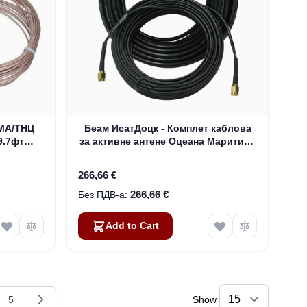
СМА/ТНЦ
Беам ИсатДоцк - Комплет каблова
9.7фт
за активне антене Оцеана Маритиме
13м / 43фт (ИСД933)
266,66 €
266,66 €
Add to Cart
5
Show
g page
e
Page