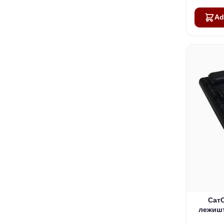
Ad
Сат
лежишт