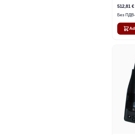
512,81 €
Ad