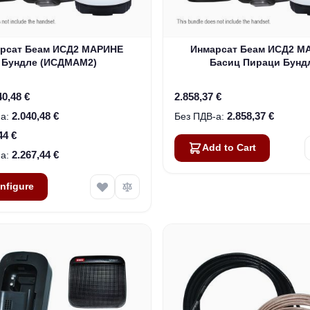
e depends on the options chosen on the product page
рсат Беам ИСД2 МАРИНЕ
Инмарсат Беам ИСД2 М
Бундле (ИСДМАМ2)
Басиц Пираци Бунд
(ИСД2МАРИНЕ-БПБ
40,48 €
2.858,37 €
2.040,48 €
2.858,37 €
44 €
Add to Cart
2.267,44 €
nfigure