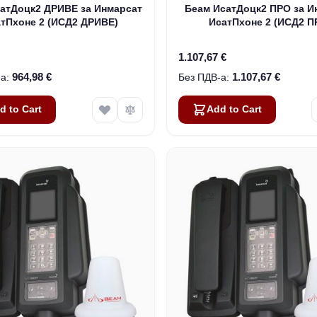
атДоцк2 ДРИВЕ за Инмарсат
Беам ИсатДоцк2 ПРО за И
тПхоне 2 (ИСД2 ДРИВЕ)
ИсатПхоне 2 (ИСД2 П
1.107,67 €
964,98 €
1.107,67 €
d to Cart
Add to Cart