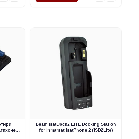
етири
Beam IsatDock2 LITE Docking Station
атпхоне
for Inmarsat IsatPhone 2 (ISD2Lite)