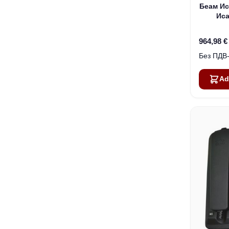
Беам Ис
Иса
964,98 €
Ad