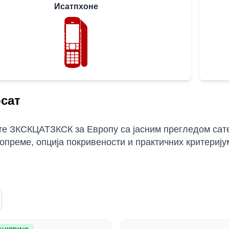
Исатпхоне
сат
е ЗКСКЦАТЗКСК за Европу са јасним прегледом сате
опреме, опција покривености и практичних критерију