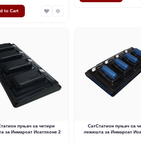
d to Cart
Статион пуњач са четири
СатСтатион пуњач са ч
а за Инмарсат Исатпхоне 2
лежишта за Инмарсат Ис
Про