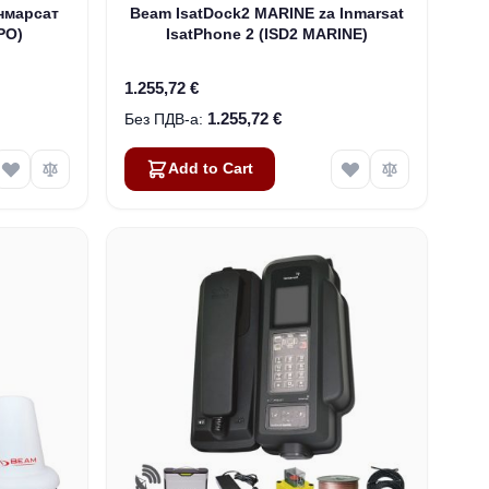
нмарсат
Beam IsatDock2 MARINE za Inmarsat
РО)
IsatPhone 2 (ISD2 MARINE)
1.255,72 €
1.255,72 €
Add to Cart