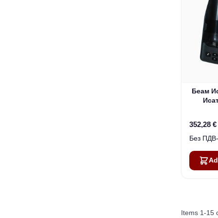
Беам И
Иса
352,28 €
Ad
Items
1
-
15