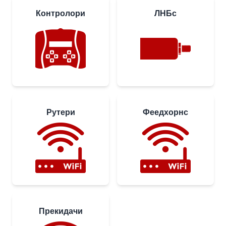
Контролори
ЛНБс
Рутери
Феедхорнс
Прекидачи