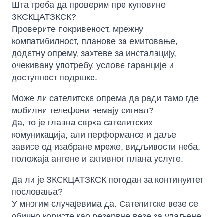
Шта треба да проверим пре куповине
ЗКСКЦАТЗКСК?
Проверите покривеност, мрежну
компатибилност, планове за емитовање,
додатну опрему, захтеве за инсталацију,
очекивану употребу, услове гаранције и
доступност подршке.
Може ли сателитска опрема да ради тамо где
мобилни телефони немају сигнал?
Да, то је главна сврха сателитских
комуникација, али перформансе и даље
зависе од изабране мреже, видљивости неба,
положаја антене и активног плана услуге.
Да ли је ЗКСКЦАТЗКСК погодан за континуитет
пословања?
У многим случајевима да. Сателитске везе се
обично користе као резервне везе за удаљене