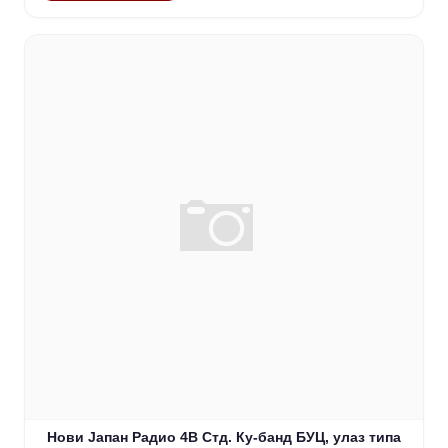
Нови Јапан Радио 4В Стд. Ку-банд БУЦ, улаз типа