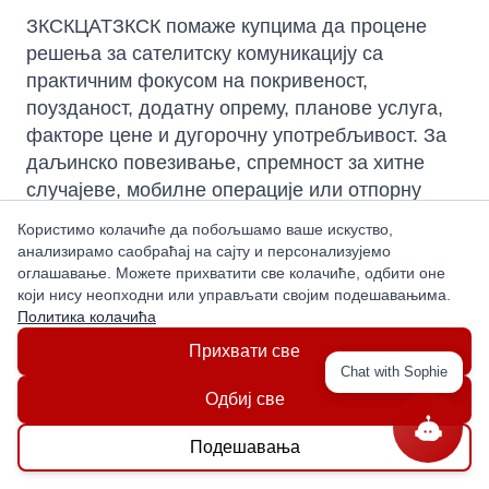
ЗКСКЦАТЗКСК помаже купцима да процене
решења за сателитску комуникацију са
практичним фокусом на покривеност,
поузданост, додатну опрему, планове услуга,
факторе цене и дугорочну употребљивост. За
даљинско повезивање, спремност за хитне
случајеве, мобилне операције или отпорну
резервну комуникацију, пажљив одабир
Користимо колачиће да побољшамо ваше искуство,
категорије смањује ризик и побољшава
анализирамо саобраћај на сајту и персонализујемо
коначну примену.
оглашавање. Можете прихватити све колачиће, одбити оне
који нису неопходни или управљати својим подешавањима.
Политика колачића
Прихвати све
Questions
Chat with Sophie
Одбиј све
Ask a question
Подешавања