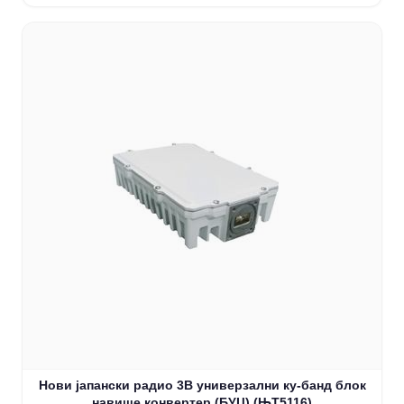
Нови јапански радио 3В универзални ку-банд блок
навише конвертер (БУЦ) (ЊТ5116)