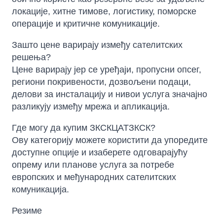
локације, хитне тимове, логистику, поморске
операције и критичне комуникације.
Зашто цене варирају између сателитских
решења?
Цене варирају јер се уређаји, пропусни опсег,
региони покривености, дозвољени подаци,
делови за инсталацију и нивои услуга значајно
разликују између мрежа и апликација.
Sophie
Где могу да купим ЗКСКЦАТЗКСК?
Online — typically replies instantly
Ову категорију можете користити да упоредите
доступне опције и изаберете одговарајућу
опрему или планове услуга за потребе
европских и међународних сателитских
комуникација.
Резиме