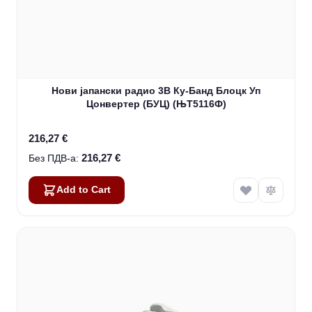
Нови јапански радио 3В Ку-Банд Блоцк Уп
Цонвертер (БУЦ) (ЊТ5116Ф)
216,27 €
216,27 €
Add to Cart