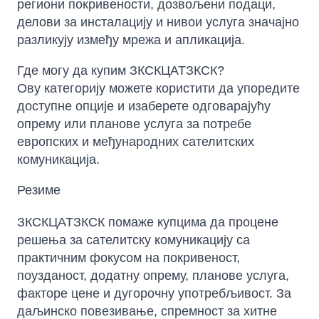
региони покривености, дозвољени подаци,
делови за инсталацију и нивои услуга значајно
разликују између мрежа и апликација.
Где могу да купим ЗКСКЦАТЗКСК?
Ову категорију можете користити да упоредите
доступне опције и изаберете одговарајућу
опрему или планове услуга за потребе
европских и међународних сателитских
комуникација.
Резиме
ЗКСКЦАТЗКСК помаже купцима да процене
решења за сателитску комуникацију са
практичним фокусом на покривеност,
поузданост, додатну опрему, планове услуга,
факторе цене и дугорочну употребљивост. За
даљинско повезивање, спремност за хитне