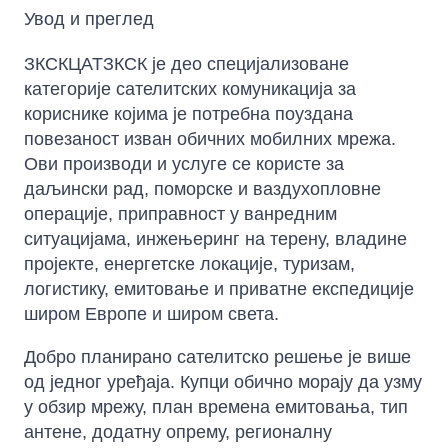
Увод и преглед
ЗКСКЦАТЗКСК је део специјализоване
категорије сателитских комуникација за
кориснике којима је потребна поуздана
повезаност изван обичних мобилних мрежа.
Ови производи и услуге се користе за
даљински рад, поморске и ваздухопловне
операције, приправност у ванредним
ситуацијама, инжењеринг на терену, владине
пројекте, енергетске локације, туризам,
логистику, емитовање и приватне експедиције
широм Европе и широм света.
Добро планирано сателитско решење је више
од једног уређаја. Купци обично морају да узму
у обзир мрежу, план времена емитовања, тип
антене, додатну опрему, регионалну