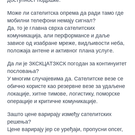
доступност подршке.
Може ли сателитска опрема да ради тамо где
мобилни телефони немају сигнал?
Да, то је главна сврха сателитских
комуникација, али перформансе и даље
зависе од изабране мреже, видљивости неба,
положаја антене и активног плана услуге.
Да ли је ЗКСКЦАТЗКСК погодан за континуитет
пословања?
У многим случајевима да. Сателитске везе се
обично користе као резервне везе за удаљене
локације, хитне тимове, логистику, поморске
операције и критичне комуникације.
Зашто цене варирају између сателитских
решења?
Цене варирају јер се уређаји, пропусни опсег,