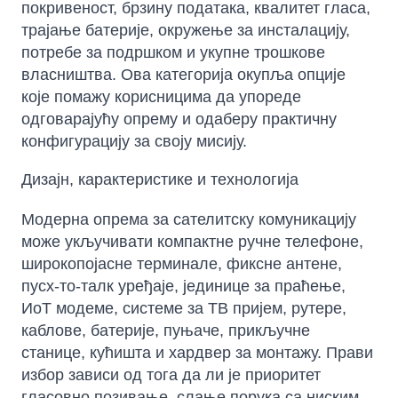
покривеност, брзину података, квалитет гласа,
трајање батерије, окружење за инсталацију,
потребе за подршком и укупне трошкове
власништва. Ова категорија окупља опције
које помажу корисницима да упореде
одговарајућу опрему и одаберу практичну
конфигурацију за своју мисију.
Дизајн, карактеристике и технологија
Модерна опрема за сателитску комуникацију
може укључивати компактне ручне телефоне,
широкопојасне терминале, фиксне антене,
пусх-то-талк уређаје, јединице за праћење,
ИоТ модеме, системе за ТВ пријем, рутере,
каблове, батерије, пуњаче, прикључне
станице, кућишта и хардвер за монтажу. Прави
избор зависи од тога да ли је приоритет
гласовно позивање, слање порука са ниским