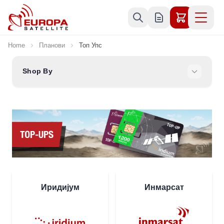
Skip to Content
Home
Планови
Топ Упс
Shop By
Иридијум
Инмарсат