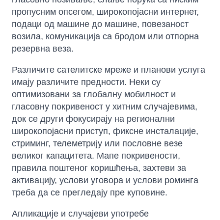
пропусним опсегом, широкопојасни интернет,
подаци од машине до машине, повезаност
возила, комуникација са бродом или отпорна
резервна веза.
Различите сателитске мреже и планови услуга
имају различите предности. Неки су
оптимизовани за глобалну мобилност и
гласовну покривеност у хитним случајевима,
док се други фокусирају на регионални
широкопојасни приступ, фиксне инсталације,
стриминг, телеметрију или пословне везе
великог капацитета. Мапе покривености,
правила поштеног коришћења, захтеви за
активацију, услови уговора и услови роминга
треба да се прегледају пре куповине.
Апликације и случајеви употребе