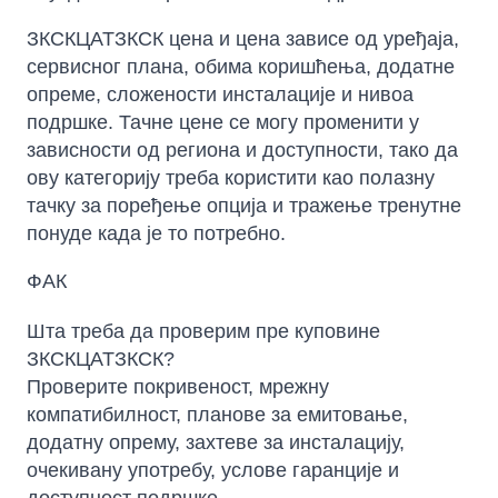
ЗКСКЦАТЗКСК цена и цена зависе од уређаја,
сервисног плана, обима коришћења, додатне
опреме, сложености инсталације и нивоа
подршке. Тачне цене се могу променити у
зависности од региона и доступности, тако да
ову категорију треба користити као полазну
тачку за поређење опција и тражење тренутне
понуде када је то потребно.
ФАК
Шта треба да проверим пре куповине
ЗКСКЦАТЗКСК?
Проверите покривеност, мрежну
компатибилност, планове за емитовање,
додатну опрему, захтеве за инсталацију,
очекивану употребу, услове гаранције и