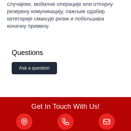
случајеве, мобилне операције или отпорну
резервну комуникацију, пажљив одабир
категорије смањује ризик и побољшава
коначну примену.
Questions
Ask a question
Get In Touch With Us!