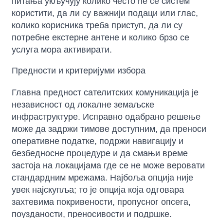
питања укључују колико често ће се систем
користити, да ли су важнији подаци или глас,
колико корисника треба приступ, да ли су
потребне екстерне антене и колико брзо се
услуга мора активирати.
Предности и критеријуми избора
Главна предност сателитских комуникација је
независност од локалне земаљске
инфраструктуре. Исправно одабрано решење
може да задржи тимове доступним, да преноси
оперативне податке, подржи навигацију и
безбедносне процедуре и да смањи време
застоја на локацијама где се не може веровати
стандардним мрежама. Најбоља опција није
увек најскупља; то је опција која одговара
захтевима покривености, пропусног опсега,
поузданости, преносивости и подршке.