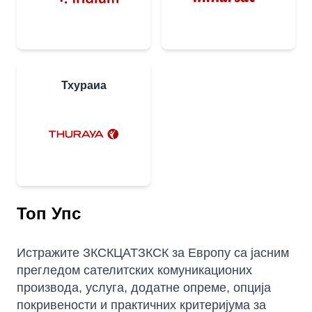
Тхураиа
Топ Упс
Истражите ЗКСКЦАТЗКСК за Европу са јасним
прегледом сателитских комуникационих
производа, услуга, додатне опреме, опција
покривености и практичних критеријума за