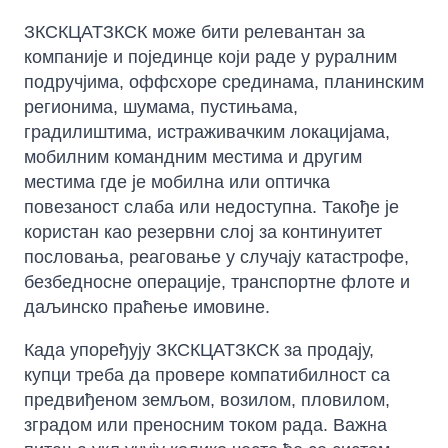
ЗКСКЦАТЗКСК може бити релевантан за
компаније и појединце који раде у руралним
подручјима, оффсхоре срединама, планинским
регионима, шумама, пустињама,
градилиштима, истраживачким локацијама,
мобилним командним местима и другим
местима где је мобилна или оптичка
повезаност слаба или недоступна. Такође је
користан као резервни слој за континуитет
пословања, реаговање у случају катастрофе,
безбедносне операције, транспортне флоте и
даљинско праћење имовине.
Када упоређују ЗКСКЦАТЗКСК за продају,
купци треба да провере компатибилност са
предвиђеном земљом, возилом, пловилом,
зградом или преносним током рада. Важна