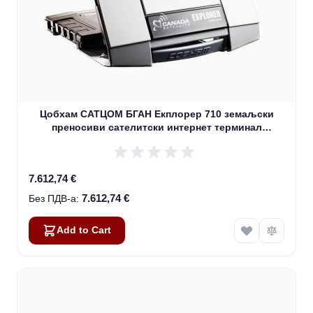
Цобхам САТЦОМ БГАН Екплорер 710 земаљски
преносиви сателитски интернет терминал
(403720Б-00505)
7.612,74 €
7.612,74 €
Add to Cart