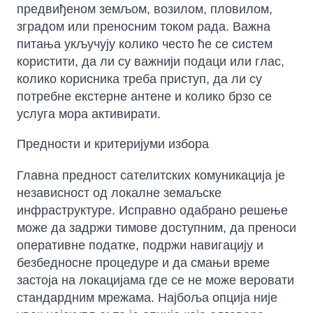
предвиђеном земљом, возилом, пловилом,
зградом или преносним током рада. Важна
питања укључују колико често ће се систем
користити, да ли су важнији подаци или глас,
колико корисника треба приступ, да ли су
потребне екстерне антене и колико брзо се
услуга мора активирати.
Предности и критеријуми избора
Главна предност сателитских комуникација је
независност од локалне земаљске
инфраструктуре. Исправно одабрано решење
може да задржи тимове доступним, да преноси
оперативне податке, подржи навигацију и
безбедносне процедуре и да смањи време
застоја на локацијама где се не може веровати
стандардним мрежама. Најбоља опција није