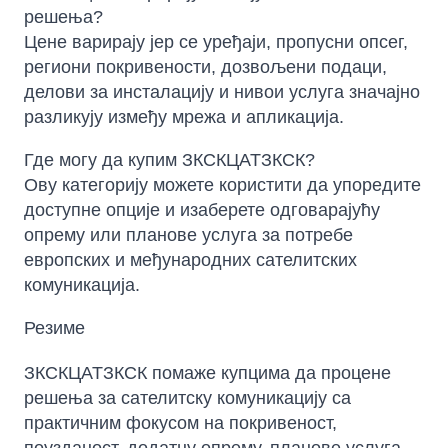
решења?
Цене варирају јер се уређаји, пропусни опсег,
региони покривености, дозвољени подаци,
делови за инсталацију и нивои услуга значајно
разликују између мрежа и апликација.
Где могу да купим ЗКСКЦАТЗКСК?
Ову категорију можете користити да упоредите
доступне опције и изаберете одговарајућу
опрему или планове услуга за потребе
европских и међународних сателитских
комуникација.
Резиме
ЗКСКЦАТЗКСК помаже купцима да процене
решења за сателитску комуникацију са
практичним фокусом на покривеност,