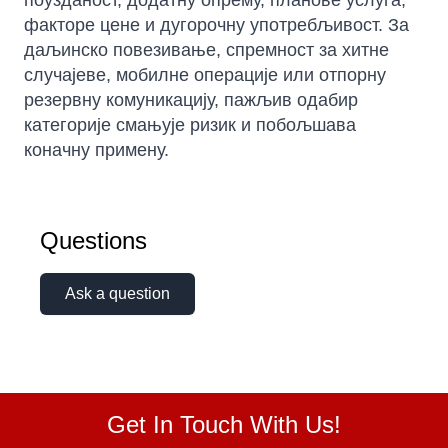
поузданост, додатну опрему, планове услуга,
факторе цене и дугорочну употребљивост. За
даљинско повезивање, спремност за хитне
случајеве, мобилне операције или отпорну
резервну комуникацију, пажљив одабир
категорије смањује ризик и побољшава
коначну примену.
Questions
Ask a question
Get In Touch With Us!