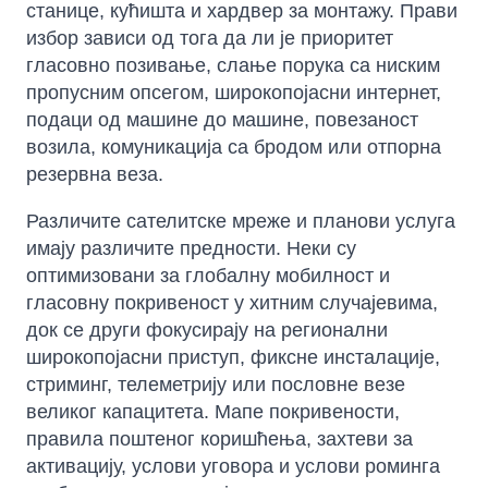
станице, кућишта и хардвер за монтажу. Прави
избор зависи од тога да ли је приоритет
гласовно позивање, слање порука са ниским
пропусним опсегом, широкопојасни интернет,
подаци од машине до машине, повезаност
возила, комуникација са бродом или отпорна
резервна веза.
Различите сателитске мреже и планови услуга
имају различите предности. Неки су
оптимизовани за глобалну мобилност и
гласовну покривеност у хитним случајевима,
док се други фокусирају на регионални
широкопојасни приступ, фиксне инсталације,
стриминг, телеметрију или пословне везе
великог капацитета. Мапе покривености,
правила поштеног коришћења, захтеви за
активацију, услови уговора и услови роминга