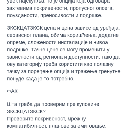
увек најскупља; то је опција која одговара
захтевима покривености, пропусног опсега,
поузданости, преносивости и подршке.
ЗКСКЦАТЗКСК цена и цена зависе од уређаја,
сервисног плана, обима коришћења, додатне
опреме, сложености инсталације и нивоа
подршке. Тачне цене се могу променити у
зависности од региона и доступности, тако да
ову категорију треба користити као полазну
тачку за поређење опција и тражење тренутне
понуде када је то потребно.
ФАК
Шта треба да проверим пре куповине
ЗКСКЦАТЗКСК?
Проверите покривеност, мрежну
компатибилност, планове за емитовање,