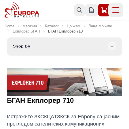
Skip to Content
Home
Магазин
Каталог
Цобхам
Ланд Мобиле
Екплорер БГАН
БГАН Екплорер 710
Shop By
БГАН Екплорер 710
Истражите ЗКСКЦАТЗКСК за Европу са јасним
прегледом сателитских комуникационих