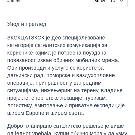
4
Items
Show
Увод и преглед
ЗКСКЦАТЗКСК је део специјализоване
категорије сателитских комуникација за
кориснике којима је потребна поуздана
повезаност изван обичних мобилних мрежа.
Ови производи и услуге се користе за
даљински рад, поморске и ваздухопловне
операције, приправност у ванредним
ситуацијама, инжењеринг на терену, владине
пројекте, енергетске локације, туризам,
логистику, емитовање и приватне експедиције
широм Европе и широм света.
Добро планирано сателитско решење је више
од једног уређаја. Купци обично морају да узму