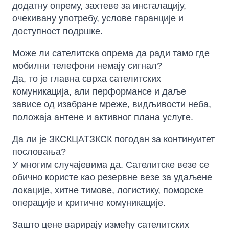
додатну опрему, захтеве за инсталацију,
очекивану употребу, услове гаранције и
доступност подршке.
Може ли сателитска опрема да ради тамо где
мобилни телефони немају сигнал?
Да, то је главна сврха сателитских
комуникација, али перформансе и даље
зависе од изабране мреже, видљивости неба,
положаја антене и активног плана услуге.
Да ли је ЗКСКЦАТЗКСК погодан за континуитет
пословања?
У многим случајевима да. Сателитске везе се
обично користе као резервне везе за удаљене
локације, хитне тимове, логистику, поморске
операције и критичне комуникације.
Зашто цене варирају између сателитских