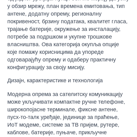
у обзир мрежу, план времена емитовања, тип
антене, додатну опрему, регионалну
покривеност, брзину података, квалитет гласа,
трајање батерије, окружење за инсталацију,
потребе за подршком и укупне трошкове
власништва. Ова категорија окупља опције
које помажу корисницима да упореде
одговарајућу опрему и одаберу практичну
конфигурацију за своју мисију.
Дизајн, карактеристике и технологија
Модерна опрема за сателитску комуникацију
може укључивати компактне ручне телефоне,
широкопојасне терминале, фиксне антене,
пусх-то-талк уређаје, јединице за праћење,
ИоТ модеме, системе за ТВ пријем, рутере,
каблове, батерије, пуњаче, прикључне