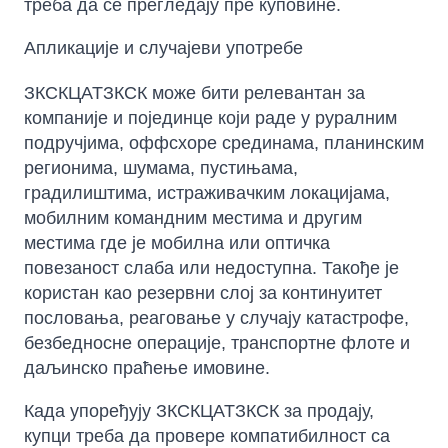
треба да се прегледају пре куповине.
Апликације и случајеви употребе
ЗКСКЦАТЗКСК може бити релевантан за
компаније и појединце који раде у руралним
подручјима, оффсхоре срединама, планинским
регионима, шумама, пустињама,
градилиштима, истраживачким локацијама,
мобилним командним местима и другим
местима где је мобилна или оптичка
повезаност слаба или недоступна. Такође је
користан као резервни слој за континуитет
пословања, реаговање у случају катастрофе,
безбедносне операције, транспортне флоте и
даљинско праћење имовине.
Када упоређују ЗКСКЦАТЗКСК за продају,
купци треба да провере компатибилност са