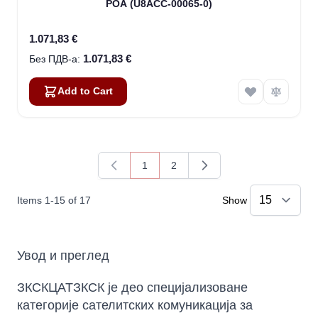
POA (U8ACC-00065-0)
1.071,83 €
1.071,83 €
Add to Cart
1
2
You're currently reading page
Page
Items
1
-
15
of
17
Show
Увод и преглед
ЗКСКЦАТЗКСК је део специјализоване
категорије сателитских комуникација за