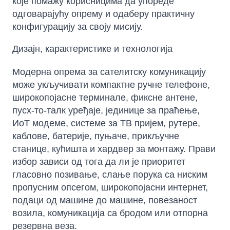
које помажу корисницима да упореде
одговарајућу опрему и одаберу практичну
конфигурацију за своју мисију.
Дизајн, карактеристике и технологија
Модерна опрема за сателитску комуникацију
може укључивати компактне ручне телефоне,
широкопојасне терминале, фиксне антене,
пусх-то-талк уређаје, јединице за праћење,
ИоТ модеме, системе за ТВ пријем, рутере,
каблове, батерије, пуњаче, прикључне
станице, кућишта и хардвер за монтажу. Прави
избор зависи од тога да ли је приоритет
гласовно позивање, слање порука са ниским
пропусним опсегом, широкопојасни интернет,
подаци од машине до машине, повезаност
возила, комуникација са бродом или отпорна
резервна веза.