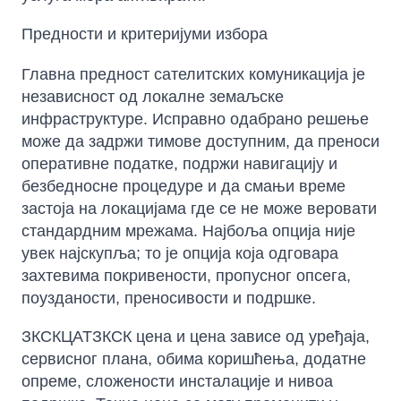
Предности и критеријуми избора
Главна предност сателитских комуникација је
независност од локалне земаљске
инфраструктуре. Исправно одабрано решење
може да задржи тимове доступним, да преноси
оперативне податке, подржи навигацију и
безбедносне процедуре и да смањи време
застоја на локацијама где се не може веровати
стандардним мрежама. Најбоља опција није
увек најскупља; то је опција која одговара
захтевима покривености, пропусног опсега,
поузданости, преносивости и подршке.
ЗКСКЦАТЗКСК цена и цена зависе од уређаја,
сервисног плана, обима коришћења, додатне
опреме, сложености инсталације и нивоа