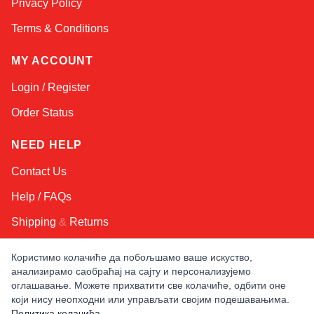
Privacy Policy
Terms & Conditions
MY ACCOUNT
Login / Register
Order Status
NEED HELP
Contact Us
Help / FAQs
Shipping
&
Returns
Користимо колачиће да побољшамо ваше искуство,
KEEP IN TOUCH!
анализирамо саобраћај на сајту и персонализујемо
оглашавање. Можете прихватити све колачиће, одбити оне
Email Address
који нису неопходни или управљати својим подешавањима.
Политика колачића