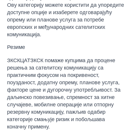
Ову категорију можете користити да упоредите
доступне опције и изаберете одговарајућу
опрему или планове услуга за потребе
европских и међународних сателитских
комуникација.
Резиме
ЗКСКЦАТЗКСК помаже купцима да процене
решења за сателитску комуникацију са
практичним фокусом на покривеност,
поузданост, додатну опрему, планове услуга,
факторе цене и дугорочну употребљивост. За
даљинско повезивање, спремност за хитне
случајеве, мобилне операције или отпорну
резервну комуникацију, пажљив одабир
категорије смањује ризик и побољшава
коначну примену.