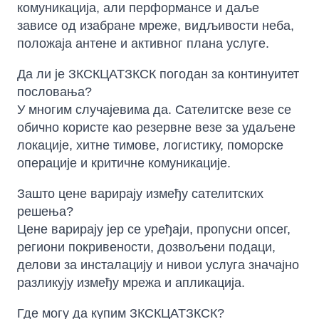
комуникација, али перформансе и даље
зависе од изабране мреже, видљивости неба,
положаја антене и активног плана услуге.
Да ли је ЗКСКЦАТЗКСК погодан за континуитет
пословања?
У многим случајевима да. Сателитске везе се
обично користе као резервне везе за удаљене
локације, хитне тимове, логистику, поморске
операције и критичне комуникације.
Зашто цене варирају између сателитских
решења?
Цене варирају јер се уређаји, пропусни опсег,
региони покривености, дозвољени подаци,
делови за инсталацију и нивои услуга значајно
разликују између мрежа и апликација.
Где могу да купим ЗКСКЦАТЗКСК?