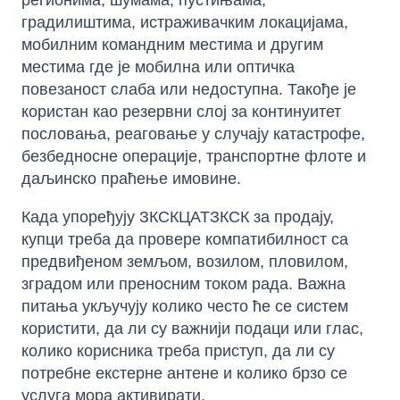
регионима, шумама, пустињама,
градилиштима, истраживачким локацијама,
мобилним командним местима и другим
местима где је мобилна или оптичка
повезаност слаба или недоступна. Такође је
користан као резервни слој за континуитет
пословања, реаговање у случају катастрофе,
безбедносне операције, транспортне флоте и
даљинско праћење имовине.
Када упоређују ЗКСКЦАТЗКСК за продају,
купци треба да провере компатибилност са
предвиђеном земљом, возилом, пловилом,
зградом или преносним током рада. Важна
питања укључују колико често ће се систем
користити, да ли су важнији подаци или глас,
колико корисника треба приступ, да ли су
потребне екстерне антене и колико брзо се
услуга мора активирати.