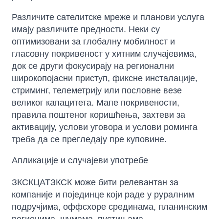
Различите сателитске мреже и планови услуга
имају различите предности. Неки су
оптимизовани за глобалну мобилност и
гласовну покривеност у хитним случајевима,
док се други фокусирају на регионални
широкопојасни приступ, фиксне инсталације,
стриминг, телеметрију или пословне везе
великог капацитета. Мапе покривености,
правила поштеног коришћења, захтеви за
активацију, услови уговора и услови роминга
треба да се прегледају пре куповине.
Апликације и случајеви употребе
ЗКСКЦАТЗКСК може бити релевантан за
компаније и појединце који раде у руралним
подручјима, оффсхоре срединама, планинским