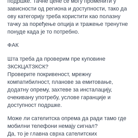
подршке. Тачне цене се могу променити у
зависности од региона и доступности, тако да
ову категорију треба користити као полазну
тачку за поређење опција и тражење тренутне
понуде када је то потребно.
ФАК
Шта треба да проверим пре куповине
ЗКСКЦАТЗКСК?
Проверите покривеност, мрежну
компатибилност, планове за емитовање,
додатну опрему, захтеве за инсталацију,
очекивану употребу, услове гаранције и
доступност подршке.
Може ли сателитска опрема да ради тамо где
мобилни телефони немају сигнал?
Да, то је главна сврха сателитских