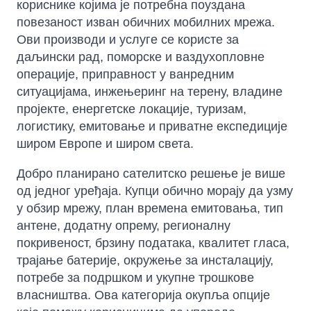
кориснике којима је потребна поуздана
повезаност изван обичних мобилних мрежа.
Ови производи и услуге се користе за
даљински рад, поморске и ваздухопловне
операције, приправност у ванредним
ситуацијама, инжењеринг на терену, владине
пројекте, енергетске локације, туризам,
логистику, емитовање и приватне експедиције
широм Европе и широм света.
Добро планирано сателитско решење је више
од једног уређаја. Купци обично морају да узму
у обзир мрежу, план времена емитовања, тип
антене, додатну опрему, регионалну
покривеност, брзину података, квалитет гласа,
трајање батерије, окружење за инсталацију,
потребе за подршком и укупне трошкове
власништва. Ова категорија окупља опције