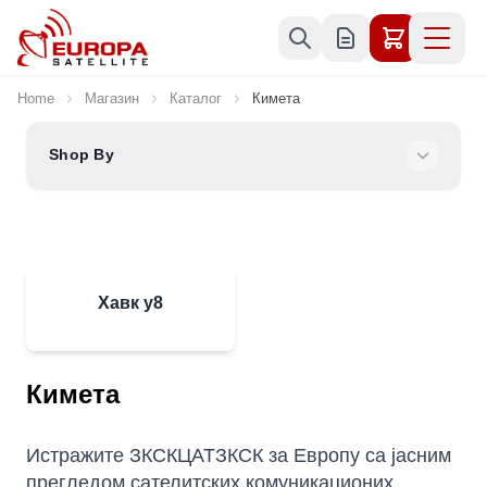
Skip to Content
Home
Магазин
Каталог
Кимета
Shop By
Хавк у8
Кимета
Истражите ЗКСКЦАТЗКСК за Европу са јасним
прегледом сателитских комуникационих