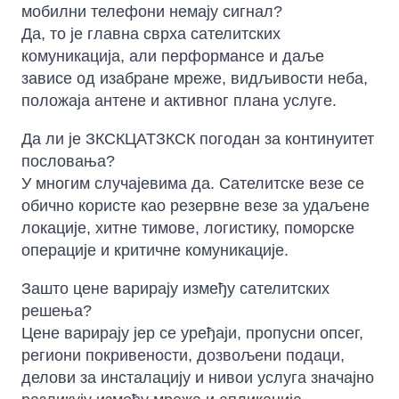
мобилни телефони немају сигнал?
Да, то је главна сврха сателитских
комуникација, али перформансе и даље
зависе од изабране мреже, видљивости неба,
положаја антене и активног плана услуге.
Да ли је ЗКСКЦАТЗКСК погодан за континуитет
пословања?
У многим случајевима да. Сателитске везе се
обично користе као резервне везе за удаљене
локације, хитне тимове, логистику, поморске
операције и критичне комуникације.
Зашто цене варирају између сателитских
решења?
Цене варирају јер се уређаји, пропусни опсег,
региони покривености, дозвољени подаци,
делови за инсталацију и нивои услуга значајно