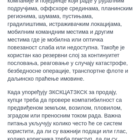
компаније и појединце који раде у руралним
подручјима, оффсхоре срединама, планинским
регионима, шумама, пустињама,
градилиштима, истраживачким локацијама,
мобилним командним местима и другим
местима где је мобилна или оптичка
повезаност слаба или недоступна. Такође је
користан као резервни слој за континуитет
пословања, реаговање у случају катастрофе,
безбедносне операције, транспортне флоте и
даљинско праћење имовине.
Када упоређују ЗКСКЦАТЗКСК за продају,
купци треба да провере компатибилност са
предвиђеном земљом, возилом, пловилом,
зградом или преносним током рада. Важна
питања укључују колико често ће се систем
користити, да ли су важнији подаци или глас,
колико корисника треба приступ, да ли су