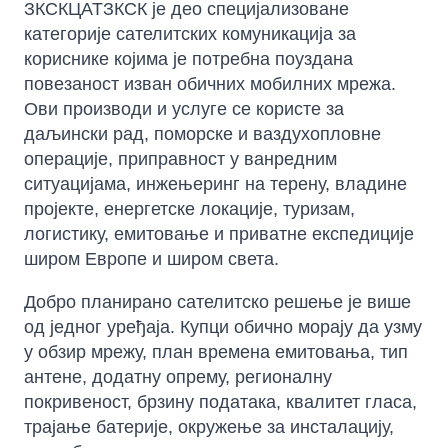
ЗКСКЦАТЗКСК је део специјализоване
категорије сателитских комуникација за
кориснике којима је потребна поуздана
повезаност изван обичних мобилних мрежа.
Ови производи и услуге се користе за
даљински рад, поморске и ваздухопловне
операције, приправност у ванредним
ситуацијама, инжењеринг на терену, владине
пројекте, енергетске локације, туризам,
логистику, емитовање и приватне експедиције
широм Европе и широм света.
Добро планирано сателитско решење је више
од једног уређаја. Купци обично морају да узму
у обзир мрежу, план времена емитовања, тип
антене, додатну опрему, регионалну
покривеност, брзину података, квалитет гласа,
трајање батерије, окружење за инсталацију,