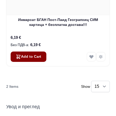
Инмарсат БГАН Пост-Паид Геограпхиц СИМ
картица + бесплатна достава!!!
6,19 €
6,19 €
Add to Cart
2
Items
Show
Увод и преглед