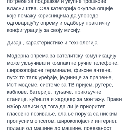
потребе за подршком и укупне трошкове
власништва. Ова категорија окупља опције
које помажу корисницима да упореде
одговарајућу опрему и одаберу практичну
конфигурацију за своју мисију.
Дизајн, карактеристике и технологија
Модерна опрема за сателитску комуникацију
може укључивати компактне ручне телефоне,
широкопојасне терминале, фиксне антене,
пусх-то-талк уређаје, јединице за праћење,
ИоТ модеме, системе за ТВ пријем, рутере,
каблове, батерије, пуњаче, прикључне
станице, кућишта и хардвер за монтажу. Прави
избор зависи од тога да ли је приоритет
гласовно позивање, слање порука са ниским
пропусним опсегом, широкопојасни интернет,
подаци од машине до машине, повезаност