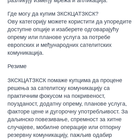
разликују између мрежа и апликација.
Где могу да купим ЗКСКЦАТЗКСК?
Ову категорију можете користити да упоредите
доступне опције и изаберете одговарајућу
опрему или планове услуга за потребе
европских и међународних сателитских
комуникација.
Резиме
ЗКСКЦАТЗКСК помаже купцима да процене
решења за сателитску комуникацију са
практичним фокусом на покривеност,
поузданост, додатну опрему, планове услуга,
факторе цене и дугорочну употребљивост. За
даљинско повезивање, спремност за хитне
случајеве, мобилне операције или отпорну
резервну комуникацију, пажљив одабир