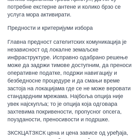
потребне екстерне антене и колико брзо се
услуга мора активирати.
Предности и критеријуми избора
Главна предност сателитских комуникација је
независност од локалне земаљске
инфраструктуре. Исправно одабрано решење
може да задржи тимове доступним, да преноси
оперативне податке, подржи навигацију и
безбедносне процедуре и да смањи време
застоја на локацијама где се не може веровати
стандардним мрежама. Најбоља опција није
увек најскупља; то је опција која одговара
захтевима покривености, пропусног опсега,
поузданости, преносивости и подршке.
ЗКСКЦАТЗКСК цена и цена зависе од уређаја,