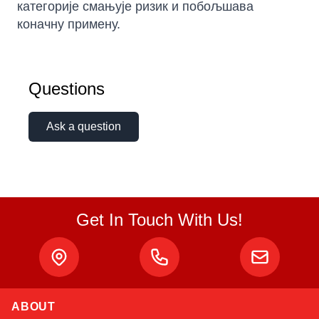
категорије смањује ризик и побољшава
коначну примену.
Questions
Ask a question
Get In Touch With Us!
ABOUT