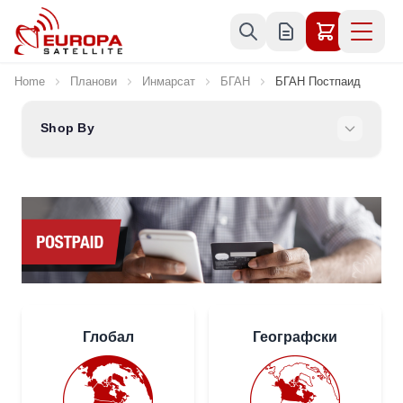
Skip to Content
Home
Планови
Инмарсат
БГАН
БГАН Постпаид
Shop By
Глобал
Географски