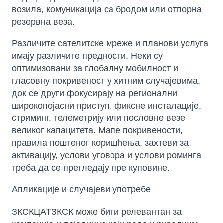
возила, комуникација са бродом или отпорна
резервна веза.
Различите сателитске мреже и планови услуга
имају различите предности. Неки су
оптимизовани за глобалну мобилност и
гласовну покривеност у хитним случајевима,
док се други фокусирају на регионални
широкопојасни приступ, фиксне инсталације,
стриминг, телеметрију или пословне везе
великог капацитета. Мапе покривености,
правила поштеног коришћења, захтеви за
активацију, услови уговора и услови роминга
треба да се прегледају пре куповине.
Апликације и случајеви употребе
ЗКСКЦАТЗКСК може бити релевантан за