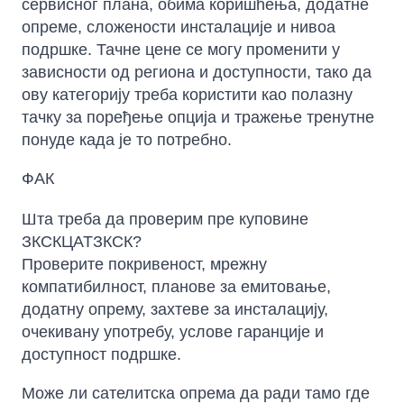
сервисног плана, обима коришћења, додатне
опреме, сложености инсталације и нивоа
подршке. Тачне цене се могу променити у
зависности од региона и доступности, тако да
ову категорију треба користити као полазну
тачку за поређење опција и тражење тренутне
понуде када је то потребно.
ФАК
Шта треба да проверим пре куповине
ЗКСКЦАТЗКСК?
Проверите покривеност, мрежну
компатибилност, планове за емитовање,
додатну опрему, захтеве за инсталацију,
очекивану употребу, услове гаранције и
доступност подршке.
Може ли сателитска опрема да ради тамо где