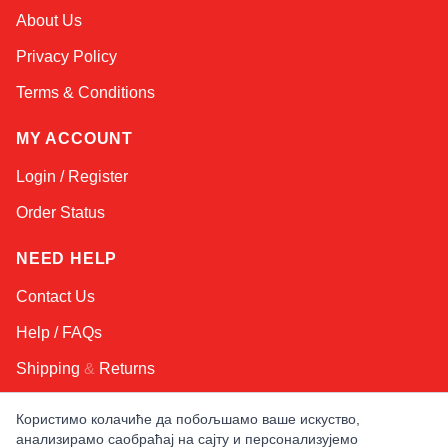
Sophie
About Us
Online — typically replies instantly
Privacy Policy
Terms & Conditions
MY ACCOUNT
Login / Register
Order Status
NEED HELP
Contact Us
Help / FAQs
Shipping
&
Returns
Користимо колачиће да побољшамо ваше искуство,
KEEP IN TOUCH!
анализирамо саобраћај на сајту и персонализујемо