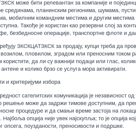
КСК може бити релевантан за компаније и појединце
е срединама, планинским регионима, шумама, пуст
ма, мобилним командним местима и другим местима г
ступна. Такође је користан као резервни слој за кон
фе, безбедносне операције, транспортне флоте и д
ређују ЗКСКЦАТЗКСК за продају, купци треба да пр
возилом, пловилом, зградом или преносним током ра
м користити, да ли су важнији подаци или глас, коли
 антене и колико брзо се услуга мора активирати.
и и критеријуми избора
редност сателитских комуникација је независност о
 решење може да задржи тимове доступним, да прен
носне процедуре и да смањи време застоја на локац
 Најбоља опција није увек најскупља; то је опција к
г опсега, поузданости, преносивости и подршке.