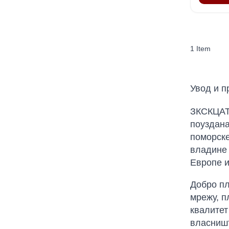
1
Item
Увод и п
ЗКСКЦАТЗ
поуздана
поморске
владине 
Европе и
Добро пл
мрежу, п
квалитет
власништ