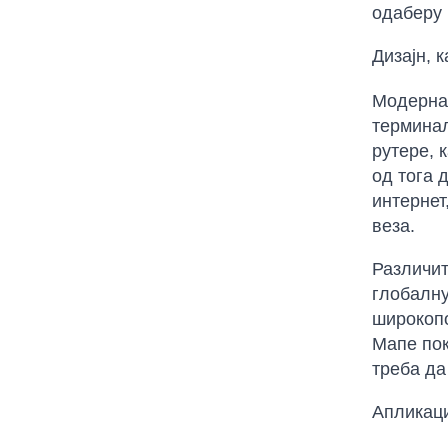
одаберу 
Дизајн, 
Модерна 
терминал
рутере, 
од тога 
интернет
веза.
Различит
глобалну
широкопо
Мапе пок
треба да
Апликаци