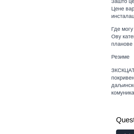
Зашто це
Цене вар
инсталац
Где мог
Ову кате
планове 
Резиме
ЗКСКЦАТЗ
покривен
даљинско
комуника
Quest