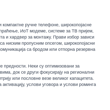
и компактне ручне телефоне, широкопојасне
 праћење, ИоТ модеме, системе за ТВ пријем,
шта и хардвер за монтажу. Прави избор зависи
 са ниским пропусним опсегом, широкопојасни
комуникација са бродом или отпорна резервна
е предности. Неки су оптимизовани за
вима, док се други фокусирају на регионални
етрију или пословне везе великог капацитета.
 активацију, услови уговора и услови роминга