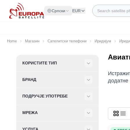
Skip to Content
Search
Српски
EUR
Home
Магазин
Сателитски телефони
Иридијум
Ириди
Авиат
Skip to product list
КОРИСТИТЕ ТИП
Filter
Истражит
БРАНД
додатне 
Filter
ПОДРУЧЈЕ УПОТРЕБЕ
Filter
МРЕЖА
Filter
УСЛУГА