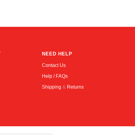
T
NEED HELP
Contact Us
Help / FAQs
Shipping
&
Returns