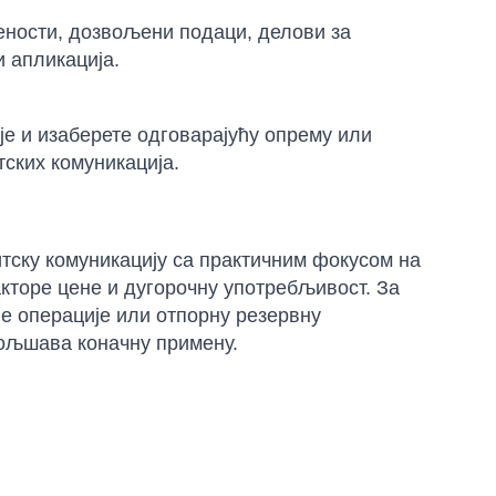
вености, дозвољени подаци, делови за
и апликација.
је и изаберете одговарајућу опрему или
ских комуникација.
ску комуникацију са практичним фокусом на
акторе цене и дугорочну употребљивост. За
е операције или отпорну резервну
бољшава коначну примену.
Sophie
Online — typically replies instantly