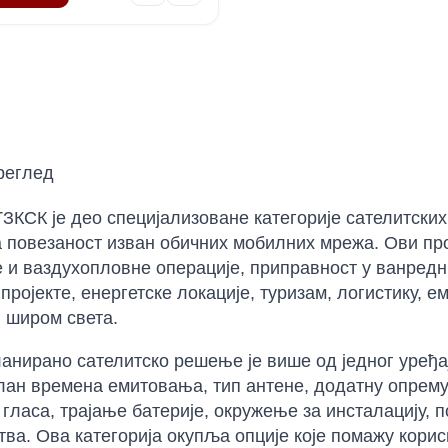
реглед
КСК је део специјализоване категорије сателитских 
 повезаност изван обичних мобилних мрежа. Ови про
 и ваздухопловне операције, приправност у ванредн
пројекте, енергетске локације, туризам, логистику,
 широм света.
анирано сателитско решење је више од једног уређај
лан времена емитовања, тип антене, додатну опрему,
 гласа, трајање батерије, окружење за инсталацију,
ва. Ова категорија окупља опције које помажу кори