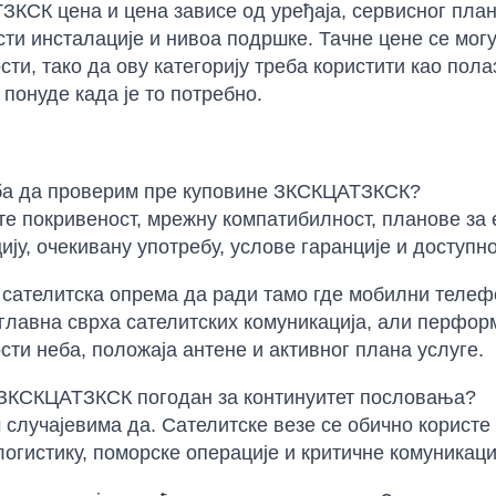
КСК цена и цена зависе од уређаја, сервисног пла
ти инсталације и нивоа подршке. Тачне цене се могу
сти, тако да ову категорију треба користити као пол
 понуде када је то потребно.
ба да проверим пре куповине ЗКСКЦАТЗКСК?
е покривеност, мрежну компатибилност, планове за 
ију, очекивану употребу, услове гаранције и доступн
сателитска опрема да ради тамо где мобилни телеф
е главна сврха сателитских комуникација, али перфо
ти неба, положаја антене и активног плана услуге.
 ЗКСКЦАТЗКСК погодан за континуитет пословања?
 случајевима да. Сателитске везе се обично користе
логистику, поморске операције и критичне комуникаци