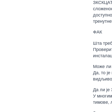
ЗКСКЦАТЗ
сложенос
доступно
тренутне
ФАК
Шта тре
Проверит
инсталац
Може ли 
Да, то ј
видљивос
Да ли је
У многим
тимове, 