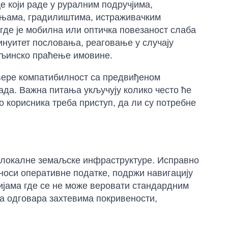
 који раде у руралним подручјима,
ињама, градилиштима, истраживачким
де је мобилна или оптичка повезаност слаба
тинуитет пословања, реаговање у случају
аљинско праћење имовине.
овере компатибилност са предвиђеном
да. Важна питања укључују колико често ће
ко корисника треба приступ, да ли су потребне
д локалне земаљске инфраструктуре. Исправно
оси оперативне податке, подржи навигацију
ијама где се не може веровати стандардним
оја одговара захтевима покривености,