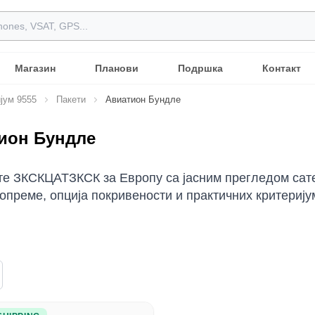
Магазин
Планови
Подршка
Контакт
јум 9555
Пакети
Авиатион Бундле
ион Бундле
е ЗКСКЦАТЗКСК за Европу са јасним прегледом сате
опреме, опција покривености и практичних критерију