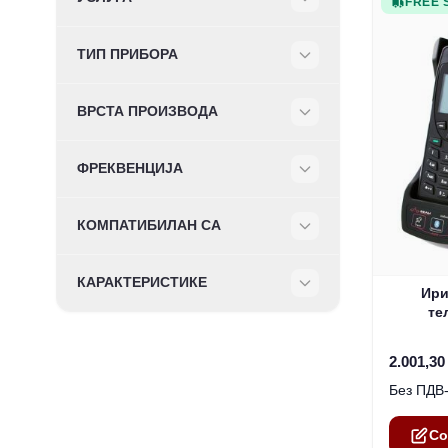
FREE 
Filter
ТИП ПРИБОРА
Filter
ВРСТА ПРОИЗВОДА
Filter
ФРЕКВЕНЦИЈА
Filter
КОМПАТИБИЛАН СА
Filter
КАРАКТЕРИСТИКЕ
The pric
Ири
Filter
те
2.001,30
Co