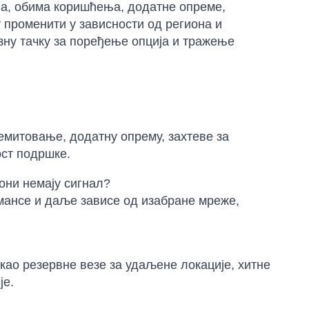
на, обима коришћења, додатне опреме,
 променити у зависности од региона и
азну тачку за поређење опција и тражење
емитовање, додатну опрему, захтеве за
ост подршке.
они немају сигнал?
рмансе и даље зависе од изабране мреже,
 као резервне везе за удаљене локације, хитне
је.