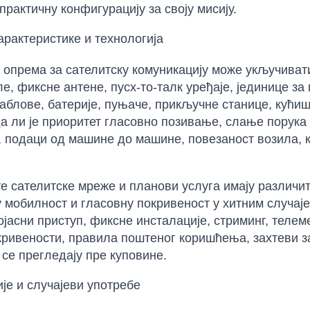
практичну конфигурацију за своју мисију.
карактеристике и технологија
опрема за сателитску комуникацију може укључиват
е, фиксне антене, пусх-то-талк уређаје, јединице за
каблове, батерије, пуњаче, прикључне станице, кући
да ли је приоритет гласовно позивање, слање порука
, подаци од машине до машине, повезаност возила, 
е сателитске мреже и планови услуга имају различит
 мобилност и гласовну покривеност у хитним случаје
јасни приступ, фиксне инсталације, стриминг, телем
ривености, правила поштеног коришћења, захтеви за
 се прегледају пре куповине.
је и случајеви употребе