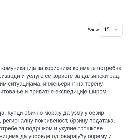
Show
комуникација за кориснике којима је потребна
изводи и услуге се користе за даљински рад,
им ситуацијама, инжењеринг на терену,
 емитовање и приватне експедиције широм
а. Купци обично морају да узму у обзир
 регионалну покривеност, брзину података,
 потребе за подршком и укупне трошкове
сницима да упореде одговарајућу опрему и