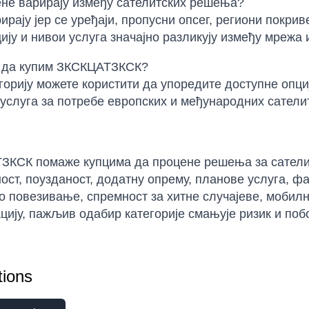
не варирају између сателитских решења?
ирају јер се уређаји, пропусни опсег, региони покри
ију и нивои услуга значајно разликују између мрежа 
у да купим ЗКСКЦАТЗКСК?
горију можете користити да упоредите доступне опци
услуга за потребе европских и међународних сателит
КСК помаже купцима да процене решења за сателит
ост, поузданост, додатну опрему, планове услуга, ф
 повезивање, спремност за хитне случајеве, мобилн
цију, пажљив одабир категорије смањује ризик и по
ions