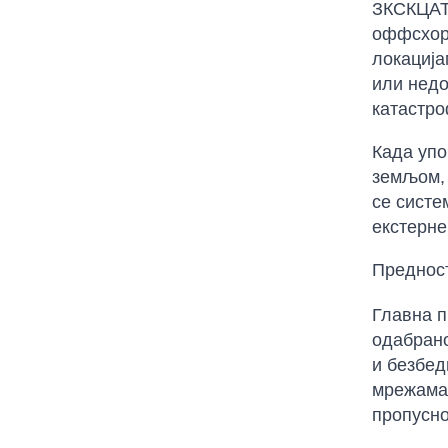
ЗКСКЦАТЗ
оффсхор
локација
или недо
катастро
Када упо
земљом, 
се систе
екстерне
Предност
Главна п
одабрано
и безбед
мрежама.
пропусно