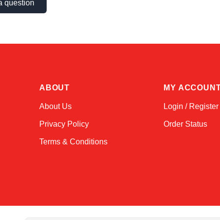
a question
ABOUT
MY ACCOUN
About Us
Login / Register
Privacy Policy
Order Status
Terms & Conditions