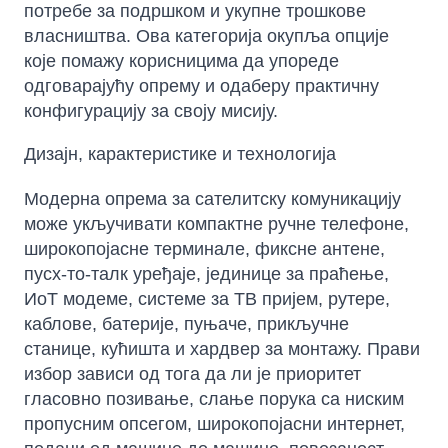
потребе за подршком и укупне трошкове
власништва. Ова категорија окупља опције
које помажу корисницима да упореде
одговарајућу опрему и одаберу практичну
конфигурацију за своју мисију.
Дизајн, карактеристике и технологија
Модерна опрема за сателитску комуникацију
може укључивати компактне ручне телефоне,
широкопојасне терминале, фиксне антене,
пусх-то-талк уређаје, јединице за праћење,
ИоТ модеме, системе за ТВ пријем, рутере,
каблове, батерије, пуњаче, прикључне
станице, кућишта и хардвер за монтажу. Прави
избор зависи од тога да ли је приоритет
гласовно позивање, слање порука са ниским
пропусним опсегом, широкопојасни интернет,