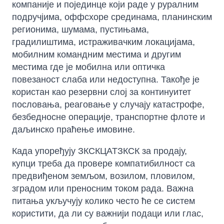
компаније и појединце који раде у руралним
подручјима, оффсхоре срединама, планинским
регионима, шумама, пустињама,
градилиштима, истраживачким локацијама,
мобилним командним местима и другим
местима где је мобилна или оптичка
повезаност слаба или недоступна. Такође је
користан као резервни слој за континуитет
пословања, реаговање у случају катастрофе,
безбедносне операције, транспортне флоте и
даљинско праћење имовине.
Када упоређују ЗКСКЦАТЗКСК за продају,
купци треба да провере компатибилност са
предвиђеном земљом, возилом, пловилом,
зградом или преносним током рада. Важна
питања укључују колико често ће се систем
користити, да ли су важнији подаци или глас,