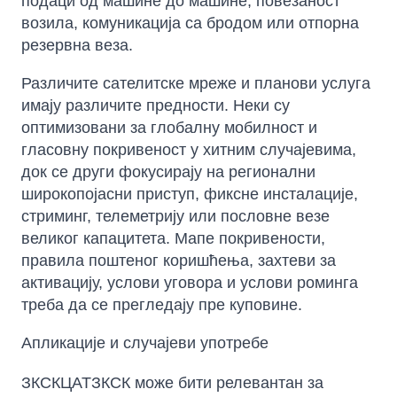
подаци од машине до машине, повезаност
возила, комуникација са бродом или отпорна
резервна веза.
Различите сателитске мреже и планови услуга
имају различите предности. Неки су
оптимизовани за глобалну мобилност и
гласовну покривеност у хитним случајевима,
док се други фокусирају на регионални
широкопојасни приступ, фиксне инсталације,
стриминг, телеметрију или пословне везе
великог капацитета. Мапе покривености,
правила поштеног коришћења, захтеви за
активацију, услови уговора и услови роминга
треба да се прегледају пре куповине.
Апликације и случајеви употребе
ЗКСКЦАТЗКСК може бити релевантан за