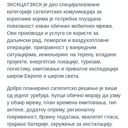
ЗКСКЦАТЗКСК је део специјализоване
категорије сателитских комуникација за
кориснике којима је потребна поуздана
повезаност изван обичних мобилних мрежа.
Ови производи и услуге се користе за
даљински рад, поморске и ваздухопловне
операције, приправност у ванредним
ситуацијама, инжењеринг на терену, владине
пројекте, енергетске локације, туризам,
логистику, емитовање и приватне експедиције
широм Европе и широм света.
Добро планирано сателитско решење је више
од једног уређаја. Купци обично морају да узму
у обзир мрежу, план времена емитовања, тип
антене, додатну опрему, регионалну
покривеност, брзину података, квалитет гласа,
трајање батерије, окружење за инсталацију,