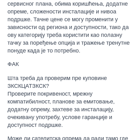
сервисног плана, обима коришћења, додатне
опреме, сложености инсталације и нивоа
подршке. Тачне цене се могу променити у
зависности од региона и доступности, тако да
ову категорију треба користити као полазну
тачку за поређење опција и тражење тренутне
понуде када је то потребно.
ФАК
Шта треба да проверим пре куповине
ЗКСКЦАТЗКСК?
Проверите покривеност, мрежну
компатибилност, планове за емитовање,
додатну опрему, захтеве за инсталацију,
очекивану употребу, услове гаранције и
доступност подршке.
Може ли сателитска опрема да ради тамо где