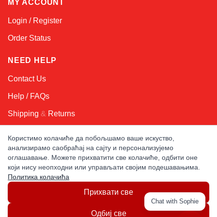
MY ACCOUNT
Login / Register
Order Status
NEED HELP
Contact Us
Help / FAQs
Shipping
&
Returns
Користимо колачиће да побољшамо ваше искуство,
KEEP IN TOUCH!
анализирамо саобраћај на сајту и персонализујемо
оглашавање. Можете прихватити све колачиће, одбити оне
Email Address
који нису неопходни или управљати својим подешавањима.
Политика колачића
Прихвати све
AFRICA
ASIA
AUSTRALIA
CANADA
Chat with Sophie
EUROPE
LATIN AMERICA
USA
Одбиј све