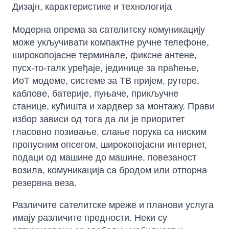
Дизајн, карактеристике и технологија
Модерна опрема за сателитску комуникацију
може укључивати компактне ручне телефоне,
широкопојасне терминале, фиксне антене,
пусх-то-талк уређаје, јединице за праћење,
ИоТ модеме, системе за ТВ пријем, рутере,
каблове, батерије, пуњаче, прикључне
станице, кућишта и хардвер за монтажу. Прави
избор зависи од тога да ли је приоритет
гласовно позивање, слање порука са ниским
пропусним опсегом, широкопојасни интернет,
подаци од машине до машине, повезаност
возила, комуникација са бродом или отпорна
резервна веза.
Различите сателитске мреже и планови услуга
имају различите предности. Неки су