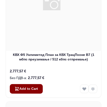
КВХ Ф5 Унлимитед План за КВХ ТрацПхоне В7 (1
мбпс преузимање / 512 кбпс отпремање)
2.777,57 €
2.777,57 €
Add to Cart