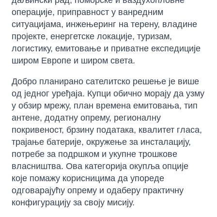
даљински рад, поморске и ваздухопловне
операције, приправност у ванредним
ситуацијама, инжењеринг на терену, владине
пројекте, енергетске локације, туризам,
логистику, емитовање и приватне експедиције
широм Европе и широм света.
Добро планирано сателитско решење је више
од једног уређаја. Купци обично морају да узму
у обзир мрежу, план времена емитовања, тип
антене, додатну опрему, регионалну
покривеност, брзину података, квалитет гласа,
трајање батерије, окружење за инсталацију,
потребе за подршком и укупне трошкове
власништва. Ова категорија окупља опције
које помажу корисницима да упореде
одговарајућу опрему и одаберу практичну
конфигурацију за своју мисију.