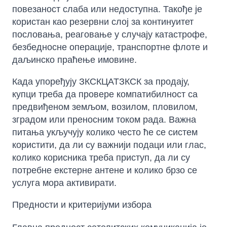
повезаност слаба или недоступна. Такође је
користан као резервни слој за континуитет
пословања, реаговање у случају катастрофе,
безбедносне операције, транспортне флоте и
даљинско праћење имовине.
Када упоређују ЗКСКЦАТЗКСК за продају,
купци треба да провере компатибилност са
предвиђеном земљом, возилом, пловилом,
зградом или преносним током рада. Важна
питања укључују колико често ће се систем
користити, да ли су важнији подаци или глас,
колико корисника треба приступ, да ли су
потребне екстерне антене и колико брзо се
услуга мора активирати.
Предности и критеријуми избора