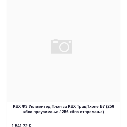
КВХ Ф3 Унлимитед План за КВХ ТрацПхоне В7 (256
кбпс преузимање / 256 кбпс отпремање)
1.541,72 €