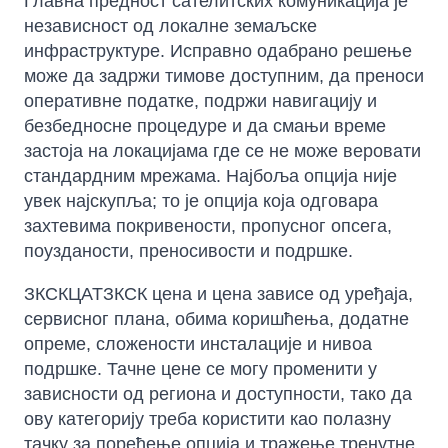
Главна предност сателитских комуникација је
независност од локалне земаљске
инфраструктуре. Исправно одабрано решење
може да задржи тимове доступним, да преноси
оперативне податке, подржи навигацију и
безбедносне процедуре и да смањи време
застоја на локацијама где се не може веровати
стандардним мрежама. Најбоља опција није
увек најскупља; то је опција која одговара
захтевима покривености, пропусног опсега,
поузданости, преносивости и подршке.
ЗКСКЦАТЗКСК цена и цена зависе од уређаја,
сервисног плана, обима коришћења, додатне
опреме, сложености инсталације и нивоа
подршке. Тачне цене се могу променити у
зависности од региона и доступности, тако да
ову категорију треба користити као полазну
тачку за поређење опција и тражење тренутне