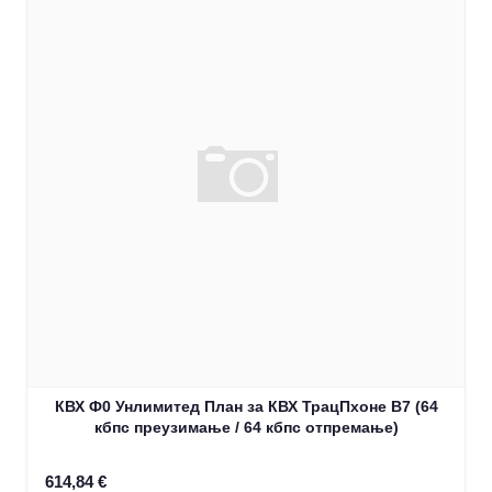
КВХ Ф0 Унлимитед План за КВХ ТрацПхоне В7 (64
кбпс преузимање / 64 кбпс отпремање)
614,84 €