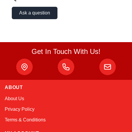
Ask a question
Get In Touch With Us!
ABOUT
Sophie
About Us
Online — typically replies instantly
Privacy Policy
Terms & Conditions