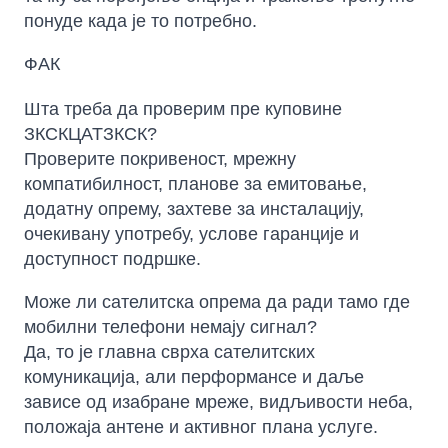
понуде када је то потребно.
ФАК
Шта треба да проверим пре куповине
ЗКСКЦАТЗКСК?
Проверите покривеност, мрежну
компатибилност, планове за емитовање,
додатну опрему, захтеве за инсталацију,
очекивану употребу, услове гаранције и
доступност подршке.
Може ли сателитска опрема да ради тамо где
мобилни телефони немају сигнал?
Да, то је главна сврха сателитских
комуникација, али перформансе и даље
зависе од изабране мреже, видљивости неба,
положаја антене и активног плана услуге.