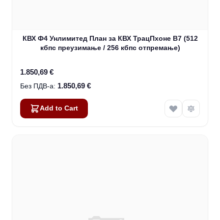
КВХ Ф4 Унлимитед План за КВХ ТрацПхоне В7 (512
кбпс преузимање / 256 кбпс отпремање)
1.850,69 €
1.850,69 €
Add to Cart