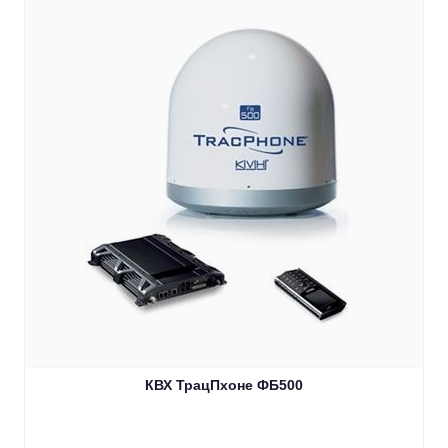
КВХ ТрацПхоне ФБ500