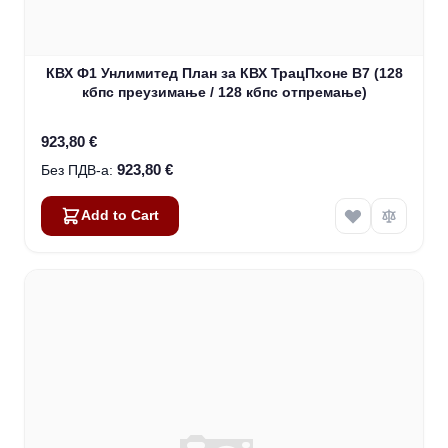
КВХ Ф1 Унлимитед План за КВХ ТрацПхоне В7 (128
кбпс преузимање / 128 кбпс отпремање)
923,80 €
923,80 €
Add to Cart