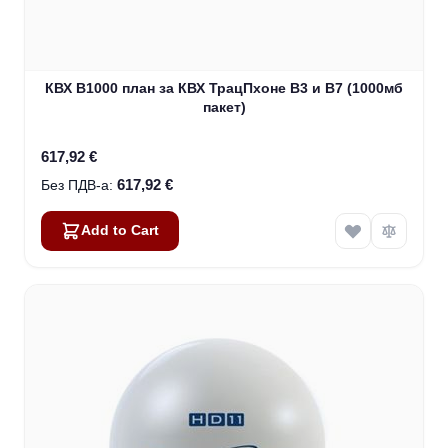
КВХ В1000 план за КВХ ТрацПхоне В3 и В7 (1000мб
пакет)
617,92 €
617,92 €
Add to Cart