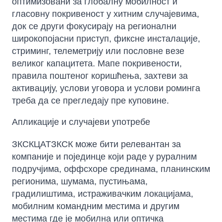
оптимизовани за глобалну мобилност и
гласовну покривеност у хитним случајевима,
док се други фокусирају на регионални
широкопојасни приступ, фиксне инсталације,
стриминг, телеметрију или пословне везе
великог капацитета. Мапе покривености,
правила поштеног коришћења, захтеви за
активацију, услови уговора и услови роминга
треба да се прегледају пре куповине.
Апликације и случајеви употребе
ЗКСКЦАТЗКСК може бити релевантан за
компаније и појединце који раде у руралним
подручјима, оффсхоре срединама, планинским
регионима, шумама, пустињама,
градилиштима, истраживачким локацијама,
мобилним командним местима и другим
местима где је мобилна или оптичка