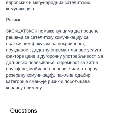
европских и међународних сателитских
комуникација.
Резиме
ЗКСКЦАТЗКСК помаже купцима да процене
решења за сателитску комуникацију са
практичним фокусом на покривеност,
поузданост, додатну опрему, планове услуга,
факторе цене и дугорочну употребљивост. За
даљинско повезивање, спремност за хитне
случајеве, мобилне операције или отпорну
резервну комуникацију, пажљив одабир
категорије смањује ризик и побољшава
коначну примену.
Questions