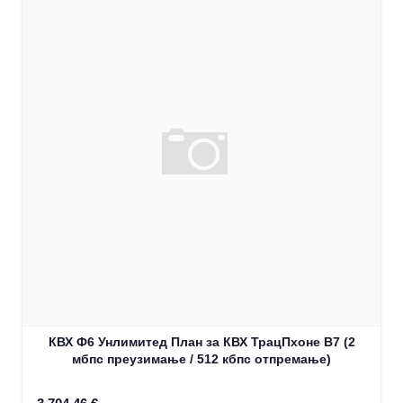
КВХ Ф6 Унлимитед План за КВХ ТрацПхоне В7 (2
мбпс преузимање / 512 кбпс отпремање)