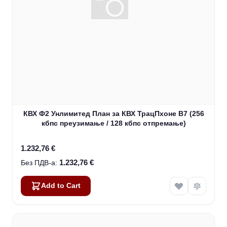
КВХ Ф2 Унлимитед План за КВХ ТрацПхоне В7 (256
кбпс преузимање / 128 кбпс отпремање)
1.232,76 €
1.232,76 €
Add to Cart