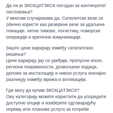
Да ли је ЗКСКЦАТЗКСК погодан за континуитет
пословања?
У многим случајевима да. Сателитске везе се
обично користе као резервне везе за удаљене
локације, хитне тимове, логистику, поморске
операције и критичне комуникације.
Зашто цене варирају између сателитских
решења?
Цене варирају јер се уређаји, пропусни опсег,
региони покривености, дозвољени подаци,
делови за инсталацију и нивои услуга значајно
разликују између мрежа и апликација.
Где могу да купим ЗКСКЦАТЗКСК?
Ову категорију можете користити да упоредите
доступне опције и изаберете одговарајућу
опрему или планове услуга за потребе