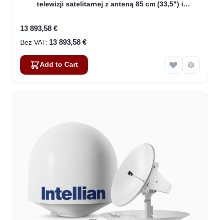
telewizji satelitarnej z anteną 85 cm (33,5") i
konwerterem WorldView (B4-919W2)
13 893,58 €
13 893,58 €
Add to Cart