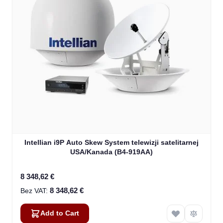
Intellian i9P Auto Skew System telewizji satelitarnej
USA/Kanada (B4-919AA)
8 348,62 €
8 348,62 €
Add to Cart