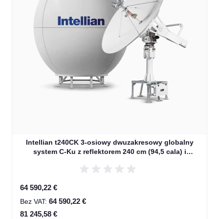
Intellian t240CK 3-osiowy dwuzakresowy globalny
system C-Ku z reflektorem 240 cm (94,5 cala) i
konwerterem WorldView Gen 2 (T3-246AC)
Special Price
64 590,22 €
64 590,22 €
81 245,58 €