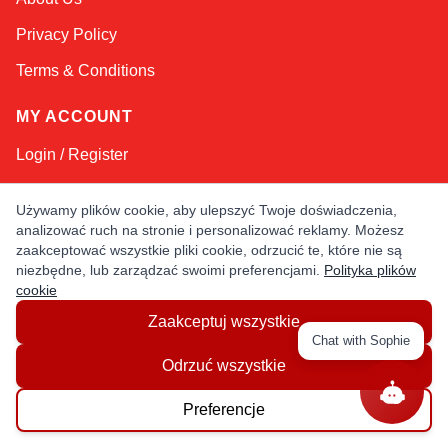
Privacy Policy
Terms & Conditions
MY ACCOUNT
Login / Register
Order Status
Używamy plików cookie, aby ulepszyć Twoje doświadczenia,
analizować ruch na stronie i personalizować reklamy. Możesz
NEED HELP
zaakceptować wszystkie pliki cookie, odrzucić te, które nie są
niezbędne, lub zarządzać swoimi preferencjami.
Polityka plików
Contact Us
cookie
Help / FAQs
Zaakceptuj wszystkie
Chat with Sophie
Shipping
&
Returns
Odrzuć wszystkie
Preferencje
KEEP IN TOUCH!
Email Address