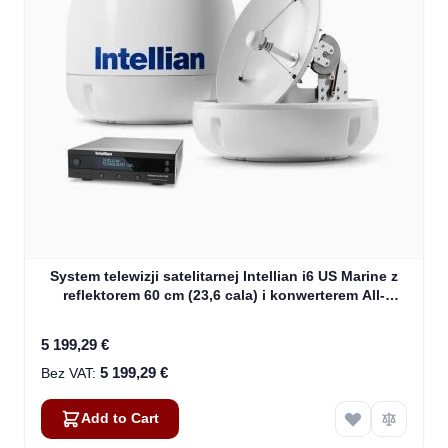
System telewizji satelitarnej Intellian i6 US Marine z
reflektorem 60 cm (23,6 cala) i konwerterem All-
Americas LNB (B4-609AA)
5 199,29 €
5 199,29 €
Add to Cart