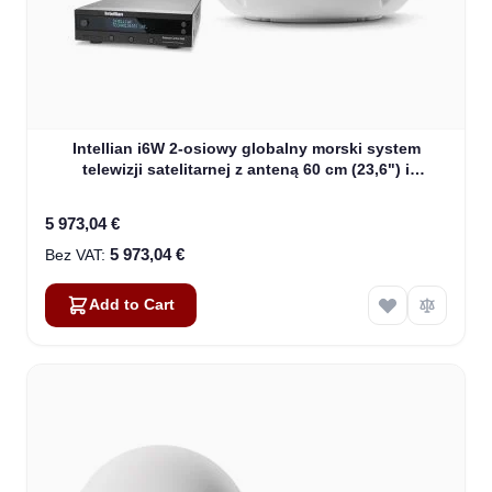
Intellian i6W 2-osiowy globalny morski system
telewizji satelitarnej z anteną 60 cm (23,6") i
konwerterem WorldView (B4-619W2)
5 973,04 €
5 973,04 €
Add to Cart