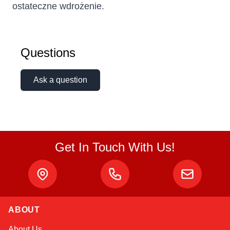
ostateczne wdrożenie.
Questions
Ask a question
Sophie
Online — typically replies instantly
Get In Touch With Us!
ABOUT
About Us