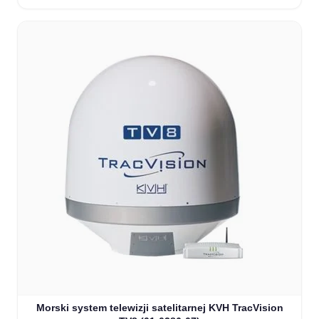
Morski system telewizji satelitarnej KVH TracVision