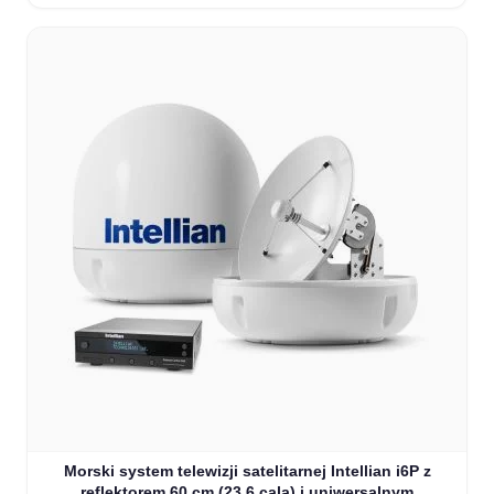
Morski system telewizji satelitarnej Intellian i6P z
reflektorem 60 cm (23,6 cala) i uniwersalnym