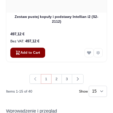
Zestaw pustej kopuły i podstawy Intellian i2 (S2-
2112)
497,12 €
497,12 €
Add to Cart
1
2
3
You're currently reading page
Page
Page
Items
1
-
15
of
40
Show
Wprowadzenie i przegląd